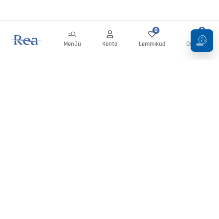
0
0
Menüü
Konto
Lemmikud
Ostukorv
Uudiskiri
Olge kursis uudiste ja kampaaniatega!
Registreeru
Oma andmete sisestamise ja kinnitamisega nõustute uudiskirja
saamisega vastavalt
tingimustes
sätestatule.