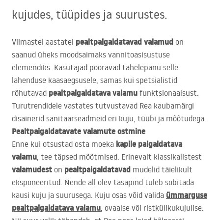
kujudes, tüüpides ja suurustes.
pealtpaigaldatavad valamud
Viimastel aastatel
on
saanud üheks moodsaimaks vannitoasisustuse
elemendiks. Kasutajad pööravad tähelepanu selle
lahenduse kaasaegsusele, samas kui spetsialistid
pealtpaigaldatava valamu
rõhutavad
funktsionaalsust.
Turutrendidele vastates tutvustavad Rea kaubamärgi
disainerid sanitaarseadmeid eri kuju, tüübi ja mõõtudega.
Pealtpaigaldatavate valamute ostmine
kapile paigaldatava
Enne kui otsustad osta moeka
valamu
, tee täpsed mõõtmised. Erinevalt klassikalistest
valamudest
pealtpaigaldatavad
on
mudelid täielikult
eksponeeritud. Nende all olev tasapind tuleb sobitada
ümmarguse
kausi kuju ja suurusega. Kuju osas võid valida
pealtpaigaldatava valamu
, ovaalse või ristkülikukujulise.