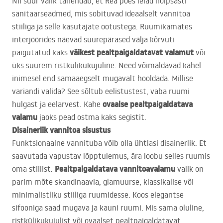
Nii suur valik tähendab, et Rea poes leiad hõlpsasti
sanitaarseadmed, mis sobituvad ideaalselt vannitoa
stiiliga ja selle kasutajate ootustega. Ruumikamates
interjöörides näevad suurepärased välja kõrvuti
väikest pealtpaigaldatavat valamut
paigutatud kaks
või
üks suurem ristkülikukujuline. Need võimaldavad kahel
inimesel end samaaegselt mugavalt hooldada. Millise
variandi valida? See sõltub eelistustest, vaba ruumi
ovaalse pealtpaigaldatava
hulgast ja eelarvest. Kahe
valamu
jaoks pead ostma kaks segistit.
Disainerlik vannitoa sisustus
Funktsionaalne vannituba võib olla ühtlasi disainerlik. Et
saavutada vapustav lõpptulemus, ära loobu selles ruumis
Pealtpaigaldatava vannitoavalamu
oma stiilist.
valik on
parim mõte skandinaavia, glamuurse, klassikalise või
minimalistliku stiiliga ruumidesse. Koos elegantse
sifooniga saad mugava ja kauni ruumi. Mis sama oluline,
ristkülikukujulist või ovaalset pealtpaigaldatavat