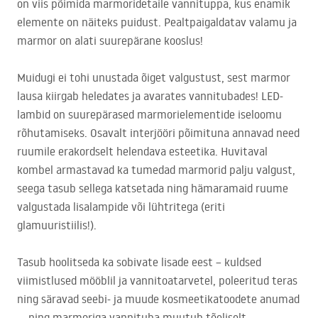
on viis põimida marmoridetaile vannituppa, kus enamik
elemente on näiteks puidust. Pealtpaigaldatav valamu ja
marmor on alati suurepärane kooslus!
Muidugi ei tohi unustada õiget valgustust, sest marmor
lausa kiirgab heledates ja avarates vannitubades!
LED
-
lambid on suurepärased marmorielementide iseloomu
rõhutamiseks. Osavalt interjööri põimituna annavad need
ruumile erakordselt helendava esteetika. Huvitaval
kombel armastavad ka tumedad marmorid palju valgust,
seega tasub sellega katsetada ning hämaramaid ruume
valgustada lisalampide või lühtritega (eriti
glamuuristiilis!).
Tasub hoolitseda ka sobivate lisade eest – kuldsed
viimistlused mööblil ja vannitoatarvetel, poleeritud teras
ning säravad seebi- ja muude kosmeetikatoodete anumad
–, ning marmoriga vannituba muutub tõeliselt