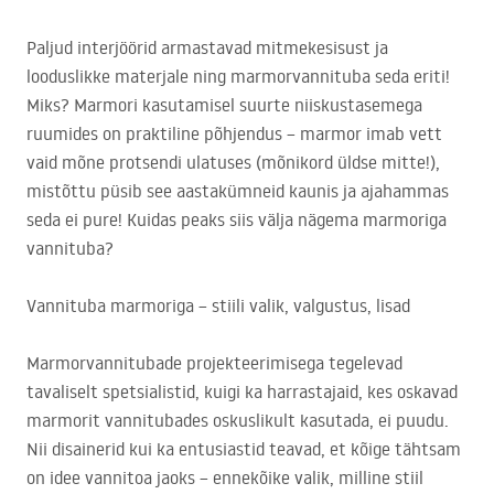
Paljud interjöörid armastavad mitmekesisust ja
looduslikke materjale ning marmorvannituba seda eriti!
Miks? Marmori kasutamisel suurte niiskustasemega
ruumides on praktiline põhjendus – marmor imab vett
vaid mõne protsendi ulatuses (mõnikord üldse mitte!),
mistõttu püsib see aastakümneid kaunis ja ajahammas
seda ei pure! Kuidas peaks siis välja nägema marmoriga
vannituba?
Vannituba marmoriga – stiili valik, valgustus, lisad
Marmorvannitubade projekteerimisega tegelevad
tavaliselt spetsialistid, kuigi ka harrastajaid, kes oskavad
marmorit vannitubades oskuslikult kasutada, ei puudu.
Nii disainerid kui ka entusiastid teavad, et kõige tähtsam
on idee vannitoa jaoks – ennekõike valik, milline stiil