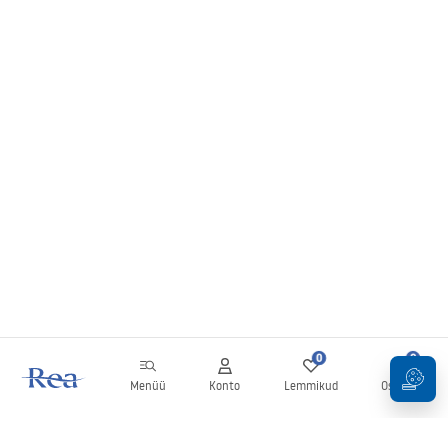
0
0
Menüü
Konto
Lemmikud
Ostukorv