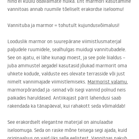
hind ei kuulu odavaimate hulka. Ent marmori kasutamine
vannitoas annab ruumile tõeliselt erakordse iseloomu!
Vannituba ja marmor = tohutult kujundusvõimalusi!
Looduslik marmor on suurepärane viimistlusmaterjal
paljudele ruumidele, sealhulgas muidugi vannitubadele.
See on ajatu, ei lähe kunagi moest, ja see pole liialdus –
juba ammustel aegadel kasutasid jõukad marmorit oma
uhkete kodude, valduste ees olevate terrasside või just
nimelt vannimajade viimistlemiseks.
Marmorist valamu
,
marmorpõrandad ja -seinad või isegi vannid polnud neis
paikades haruldased. Antiikajast pärit lahendusi saab
rakendada ka tänapäeval, kui rahakott seda võimaldab!
See erakordselt elegantne materjal on ainulaadse
iseloomuga. Seda on raske mõne teisega segi ajada, kuid
originaalsus on vaid üks selle eelistest. Vannitoas pakub