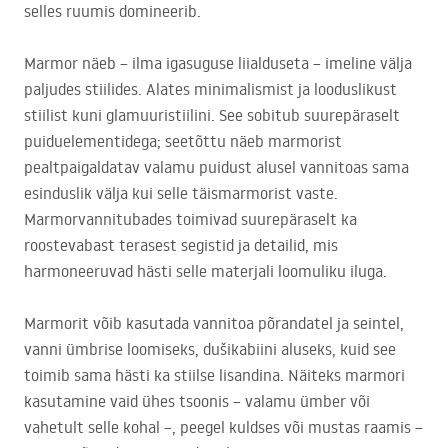
selles ruumis domineerib.
Marmor näeb – ilma igasuguse liialduseta – imeline välja
paljudes stiilides. Alates minimalismist ja looduslikust
stiilist kuni glamuuri­stiilini. See sobitub suurepäraselt
puiduelementidega; seetõttu näeb marmorist
pealtpaigaldatav valamu puidust alusel vannitoas sama
esinduslik välja kui selle täismarmorist vaste.
Marmorvannitubades toimivad suurepäraselt ka
roostevabast terasest segistid ja detailid, mis
harmoneeruvad hästi selle materjali loomuliku iluga.
Marmorit võib kasutada vannitoa põrandatel ja seintel,
vanni ümbrise loomiseks, dušikabiini aluseks, kuid see
toimib sama hästi ka stiilse lisandina. Näiteks marmori
kasutamine vaid ühes tsoonis – valamu ümber või
vahetult selle kohal –, peegel kuldses või mustas raamis –