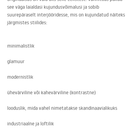
see väga laialdasi kujundusvõimalusi ja sobib
suurepäraselt interjööridesse, mis on kujundatud näiteks
järgmistes stiilides:
minimalistlik
glamuur
modernistlik
ühevärviline või kahevärviline (kontrastne)
looduslik, mida vahel nimetatakse skandinaavialikuks
industriaalne ja loftilik