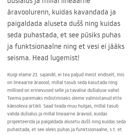
dušialus ja millal lineaarne
äravoolurenn, kuidas kavandada ja
paigaldada aluseta dušš ning kuidas
seda puhastada, et see püsiks puhas
ja funktsionaalne ning et vesi ei jääks
seisma. Head lugemist!
Kuigi elame 21. sajandil, ei tea paljud meist endiselt, mis
on lineaarne äravool, millal tasub seda kasutada ning
millised on erinevused selle ja tavalise dušialuse vahel.
Teema paremaks mõistmiseks oleme valmistanud ette
käesoleva artikli. Saad teada muu hulgas, millal tasub
valida dušialus ja millal lineaarne äravool, kuidas
projekteerida ja paigaldada alusetu dušš ning kuidas seda
puhastada, et see oleks puhas ja funktsionaalne, s.t. et