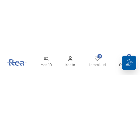
0
0
Menüü
Konto
Lemmikud
Ostukorv
Uudiskiri
Olge kursis uudiste ja kampaaniatega!