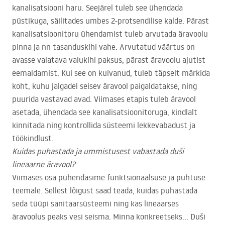
kanalisatsiooni haru. Seejärel tuleb see ühendada
püstikuga, säilitades umbes 2-protsendilise kalde. Pärast
kanalisatsioonitoru ühendamist tuleb arvutada äravoolu
pinna ja nn tasanduskihi vahe. Arvutatud väärtus on
avasse valatava valukihi paksus, pärast äravoolu ajutist
eemaldamist. Kui see on kuivanud, tuleb täpselt märkida
koht, kuhu jalgadel seisev äravool paigaldatakse, ning
puurida vastavad avad. Viimases etapis tuleb äravool
asetada, ühendada see kanalisatsioonitoruga, kindlalt
kinnitada ning kontrollida süsteemi lekkevabadust ja
töökindlust.
Kuidas puhastada ja ummistusest vabastada duši
lineaarne äravool?
Viimases osa pühendasime funktsionaalsuse ja puhtuse
teemale. Sellest lõigust saad teada, kuidas puhastada
seda tüüpi sanitaarsüsteemi ning kas lineaarses
äravoolus peaks vesi seisma. Minna konkreetseks… Duši