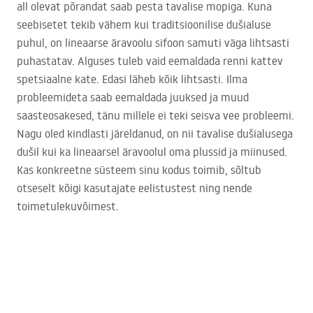
all olevat põrandat saab pesta tavalise mopiga. Kuna
seebisetet tekib vähem kui traditsioonilise dušialuse
puhul, on lineaarse äravoolu sifoon samuti väga lihtsasti
puhastatav. Alguses tuleb vaid eemaldada renni kattev
spetsiaalne kate. Edasi läheb kõik lihtsasti. Ilma
probleemideta saab eemaldada juuksed ja muud
saasteosakesed, tänu millele ei teki seisva vee probleemi.
Nagu oled kindlasti järeldanud, on nii tavalise dušialusega
dušil kui ka lineaarsel äravoolul oma plussid ja miinused.
Kas konkreetne süsteem sinu kodus toimib, sõltub
otseselt kõigi kasutajate eelistustest ning nende
toimetulekuvõimest.