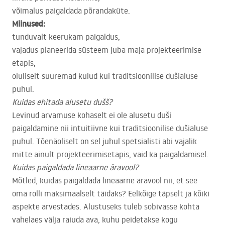
võimalus paigaldada põrandaküte.
Miinused:
tunduvalt keerukam paigaldus,
vajadus planeerida süsteem juba maja projekteerimise
etapis,
oluliselt suuremad kulud kui traditsioonilise dušialuse
puhul.
Kuidas ehitada alusetu dušš?
Levinud arvamuse kohaselt ei ole alusetu duši
paigaldamine nii intuitiivne kui traditsioonilise dušialuse
puhul. Tõenäoliselt on sel juhul spetsialisti abi vajalik
mitte ainult projekteerimisetapis, vaid ka paigaldamisel.
Kuidas paigaldada lineaarne äravool?
Mõtled, kuidas paigaldada lineaarne äravool nii, et see
oma rolli maksimaalselt täidaks? Eelkõige täpselt ja kõiki
aspekte arvestades. Alustuseks tuleb sobivasse kohta
vahelaes välja raiuda ava, kuhu peidetakse kogu