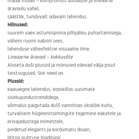
madal mudel – kompromiss dušialuse ja lineaarse
äravoolu vahel,
säästlik, tunduvalt odavam lahendus.
Miinused:
suurem vaev astumispinna põhjaliku puhastamisega,
vähem ruumi kabiini sees,
lahenduse väheefektne visuaalne ilme.
Lineaarne äravool – kokkuvõte
Aluseta duši plussid ja miinused näevad välja pisut
teistsugused. Siin need on.
Plussid:
kaasaegne lahendus, kooskõlas uusimate
sisekujundustrendidega,
võimalus paigutada dušš vannitoas ükskõik kuhu,
turvalisem hügieenitoimingute tegemine eakatele ja
erivajadustega inimestele,
peidetud elegants ja kordumatu disain,
lihtne puhtuse hoidmine,