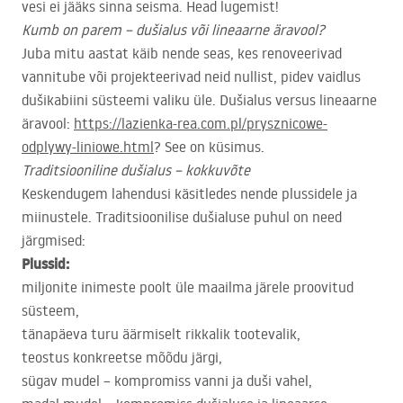
vesi ei jääks sinna seisma. Head lugemist!
Kumb on parem – dušialus või lineaarne äravool?
Juba mitu aastat käib nende seas, kes renoveerivad
vannitube või projekteerivad neid nullist, pidev vaidlus
dušikabiini süsteemi valiku üle. Dušialus versus lineaarne
äravool:
https://lazienka-rea.com.pl/prysznicowe-
odplywy-liniowe.html
? See on küsimus.
Traditsiooniline dušialus – kokkuvõte
Keskendugem lahendusi käsitledes nende plussidele ja
miinustele. Traditsioonilise dušialuse puhul on need
järgmised:
Plussid:
miljonite inimeste poolt üle maailma järele proovitud
süsteem,
tänapäeva turu äärmiselt rikkalik tootevalik,
teostus konkreetse mõõdu järgi,
sügav mudel – kompromiss vanni ja duši vahel,