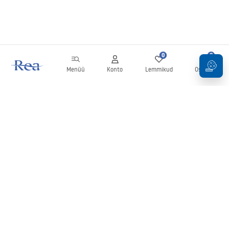
0
0
Menüü
Konto
Lemmikud
Ostukorv
Uudiskiri
Olge kursis uudiste ja kampaaniatega!
Registreeru
Oma andmete sisestamise ja kinnitamisega nõustute uudiskirja