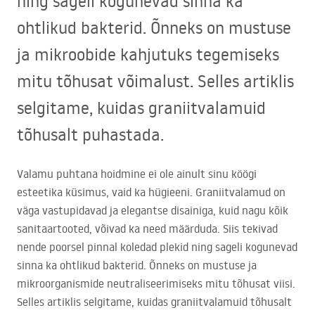
ning sageli kogunevad sinna ka
ohtlikud bakterid. Õnneks on mustuse
ja mikroobide kahjutuks tegemiseks
mitu tõhusat võimalust. Selles artiklis
selgitame, kuidas graniitvalamuid
tõhusalt puhastada.
Valamu puhtana hoidmine ei ole ainult sinu köögi
esteetika küsimus, vaid ka hügieeni. Graniitvalamud on
väga vastupidavad ja elegantse disainiga, kuid nagu kõik
sanitaartooted, võivad ka need määrduda. Siis tekivad
nende poorsel pinnal koledad plekid ning sageli kogunevad
sinna ka ohtlikud bakterid. Õnneks on mustuse ja
mikroorganismide neutraliseerimiseks mitu tõhusat viisi.
Selles artiklis selgitame, kuidas graniitvalamuid tõhusalt