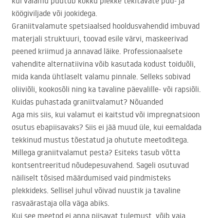
kui valamu puutub kokku plekke tekitavate puu- ja
köögiviljade või jookidega.
Graniitvalamute spetsiaalsed hooldusvahendid imbuvad
materjali struktuuri, toovad esile värvi, maskeerivad
peened kriimud ja annavad läike. Professionaalsete
vahendite alternatiivina võib kasutada kodust toiduõli,
mida kanda ühtlaselt valamu pinnale. Selleks sobivad
oliiviõli, kookosõli ning ka tavaline päevalille- või rapsiõli.
Kuidas puhastada graniitvalamut? Nõuanded
Aga mis siis, kui valamut ei kaitstud või impregnatsioon
osutus ebapiisavaks? Siis ei jää muud üle, kui eemaldada
tekkinud mustus tõestatud ja ohutute meetoditega.
Millega graniitvalamut pesta? Esiteks tasub võtta
kontsentreeritud nõudepesuvahend. Sageli osutuvad
näiliselt tõsised määrdumised vaid pindmisteks
plekkideks. Sellisel juhul võivad nuustik ja tavaline
rasvaärastaja olla väga abiks.
Kui see meetod ei anna piisavat tulemust, võib vaja