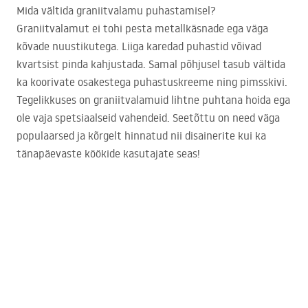
Mida vältida graniitvalamu puhastamisel?
Graniitvalamut ei tohi pesta metallkäsnade ega väga
kõvade nuustikutega. Liiga karedad puhastid võivad
kvartsist pinda kahjustada. Samal põhjusel tasub vältida
ka koorivate osakestega puhastuskreeme ning pimsskivi.
Tegelikkuses on graniitvalamuid lihtne puhtana hoida ega
ole vaja spetsiaalseid vahendeid. Seetõttu on need väga
populaarsed ja kõrgelt hinnatud nii disainerite kui ka
tänapäevaste köökide kasutajate seas!