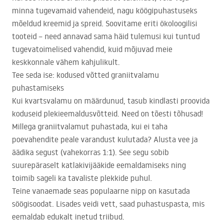
minna tugevamaid vahendeid, nagu köögipuhastuseks
mõeldud kreemid ja spreid. Soovitame eriti ökoloogilisi
tooteid – need annavad sama häid tulemusi kui tuntud
tugevatoimelised vahendid, kuid mõjuvad meie
keskkonnale vähem kahjulikult.
Tee seda ise: kodused võtted graniitvalamu
puhastamiseks
Kui kvartsvalamu on määrdunud, tasub kindlasti proovida
koduseid plekieemaldusvõtteid. Need on tõesti tõhusad!
Millega graniitvalamut puhastada, kui ei taha
poevahendite peale varandust kulutada? Alusta vee ja
äädika segust (vahekorras 1:1). See segu sobib
suurepäraselt katlakivijääkide eemaldamiseks ning
toimib sageli ka tavaliste plekkide puhul.
Teine vanaemade seas populaarne nipp on kasutada
söögisoodat. Lisades veidi vett, saad puhastuspasta, mis
eemaldab edukalt inetud triibud.