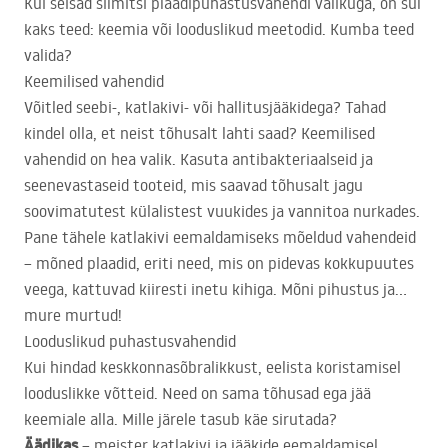
Kui seisad silmitsi plaadipuhastusvahendi valikuga, on sul
kaks teed: keemia või looduslikud meetodid. Kumba teed
valida?
Keemilised vahendid
Võitled seebi-, katlakivi- või hallitusjääkidega? Tahad
kindel olla, et neist tõhusalt lahti saad? Keemilised
vahendid on hea valik. Kasuta antibakteriaalseid ja
seenevastaseid tooteid, mis saavad tõhusalt jagu
soovimatutest külalistest vuukides ja vannitoa nurkades.
Pane tähele katlakivi eemaldamiseks mõeldud vahendeid
– mõned plaadid, eriti need, mis on pidevas kokkupuutes
veega, kattuvad kiiresti inetu kihiga. Mõni pihustus ja…
mure murtud!
Looduslikud puhastusvahendid
Kui hindad keskkonnasõbralikkust, eelista koristamisel
looduslikke võtteid. Need on sama tõhusad ega jää
keemiale alla. Mille järele tasub käe sirutada?
Äädikas
– meister katlakivi ja jääkide eemaldamisel.