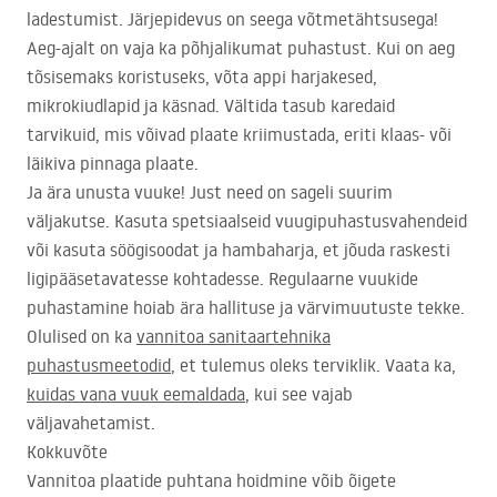
ladestumist. Järjepidevus on seega võtmetähtsusega!
Aeg-ajalt on vaja ka põhjalikumat puhastust. Kui on aeg
tõsisemaks koristuseks, võta appi harjakesed,
mikrokiudlapid ja käsnad. Vältida tasub karedaid
tarvikuid, mis võivad plaate kriimustada, eriti klaas- või
läikiva pinnaga plaate.
Ja ära unusta vuuke! Just need on sageli suurim
väljakutse. Kasuta spetsiaalseid vuugipuhastusvahendeid
või kasuta söögisoodat ja hambaharja, et jõuda raskesti
ligipääsetavatesse kohtadesse. Regulaarne vuukide
puhastamine hoiab ära hallituse ja värvimuutuste tekke.
Olulised on ka
vannitoa sanitaartehnika
puhastusmeetodid
, et tulemus oleks terviklik. Vaata ka,
kuidas vana vuuk eemaldada
, kui see vajab
väljavahetamist.
Kokkuvõte
Vannitoa plaatide puhtana hoidmine võib õigete