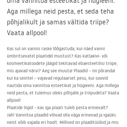
oma vannitoa esteetikat ja hügieeni.
Aga millega neid pesta, et seda teha
põhjalikult ja samas vältida triipe?
Vaata allpool!
Kas sul on vannis raske lõõgastuda, kui näed vanni
ümbritsevatel plaatidel mustust? Kas katlakivi- või
kosmeetikatoodete jäägid tekitavad ebaesteetilisi triipe,
mis ajavad närvi? Aeg see muuta! Plaadid – nii põrandal
kui ka seintel – vajavad regulaarset pesu, kui soovid
nautida oma vannitoa esteetikat ja hügieeni. Aga millega
neid pesta, et tulemus oleks põhjalik ja triipudeta? Vaata
allpool!
Plaatide liigid – kas iga plaati tuleb pesta erinevalt?
Jah! Vannitoa plaadid võivad olla väga erinevad ja igaüks
neist võib vajada eri hoolt. Millised on plaaditüübid ja mis