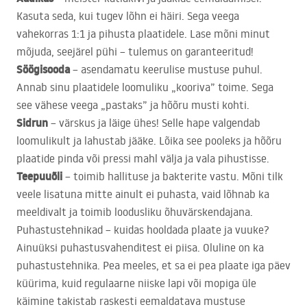
Kasuta seda, kui tugev lõhn ei häiri. Sega veega
vahekorras 1:1 ja pihusta plaatidele. Lase mõni minut
mõjuda, seejärel pühi – tulemus on garanteeritud!
Söögisooda
– asendamatu keerulise mustuse puhul.
Annab sinu plaatidele loomuliku „kooriva” toime. Sega
see vähese veega „pastaks” ja hõõru musti kohti.
Sidrun
– värskus ja läige ühes! Selle hape valgendab
loomulikult ja lahustab jääke. Lõika see pooleks ja hõõru
plaatide pinda või pressi mahl välja ja vala pihustisse.
Teepuuõli
– toimib hallituse ja bakterite vastu. Mõni tilk
veele lisatuna mitte ainult ei puhasta, vaid lõhnab ka
meeldivalt ja toimib loodusliku õhuvärskendajana.
Puhastustehnikad – kuidas hooldada plaate ja vuuke?
Ainuüksi puhastusvahenditest ei piisa. Oluline on ka
puhastustehnika. Pea meeles, et sa ei pea plaate iga päev
küürima, kuid regulaarne niiske lapi või mopiga üle
käimine takistab raskesti eemaldatava mustuse