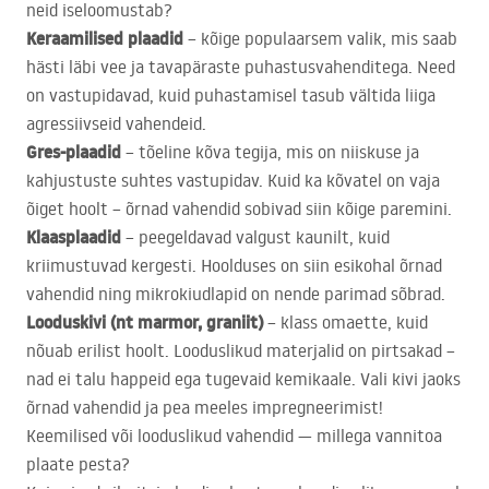
neid iseloomustab?
Keraamilised plaadid
– kõige populaarsem valik, mis saab
hästi läbi vee ja tavapäraste puhastusvahenditega. Need
on vastupidavad, kuid puhastamisel tasub vältida liiga
agressiivseid vahendeid.
Gres-plaadid
– tõeline kõva tegija, mis on niiskuse ja
kahjustuste suhtes vastupidav. Kuid ka kõvatel on vaja
õiget hoolt – õrnad vahendid sobivad siin kõige paremini.
Klaasplaadid
– peegeldavad valgust kaunilt, kuid
kriimustuvad kergesti. Hoolduses on siin esikohal õrnad
vahendid ning mikrokiudlapid on nende parimad sõbrad.
Looduskivi (nt marmor, graniit)
– klass omaette, kuid
nõuab erilist hoolt. Looduslikud materjalid on pirtsakad –
nad ei talu happeid ega tugevaid kemikaale. Vali kivi jaoks
õrnad vahendid ja pea meeles impregneerimist!
Keemilised või looduslikud vahendid — millega vannitoa
plaate pesta?