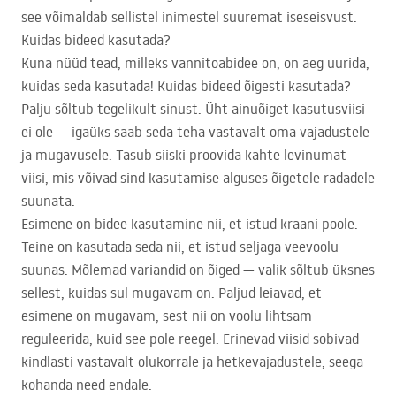
see võimaldab sellistel inimestel suuremat iseseisvust.
Kuidas bideed kasutada?
Kuna nüüd tead, milleks vannitoabidee on, on aeg uurida,
kuidas seda kasutada! Kuidas bideed õigesti kasutada?
Palju sõltub tegelikult sinust. Üht ainuõiget kasutusviisi
ei ole — igaüks saab seda teha vastavalt oma vajadustele
ja mugavusele. Tasub siiski proovida kahte levinumat
viisi, mis võivad sind kasutamise alguses õigetele radadele
suunata.
Esimene on bidee kasutamine nii, et istud kraani poole.
Teine on kasutada seda nii, et istud seljaga veevoolu
suunas. Mõlemad variandid on õiged — valik sõltub üksnes
sellest, kuidas sul mugavam on. Paljud leiavad, et
esimene on mugavam, sest nii on voolu lihtsam
reguleerida, kuid see pole reegel. Erinevad viisid sobivad
kindlasti vastavalt olukorrale ja hetkevajadustele, seega
kohanda need endale.