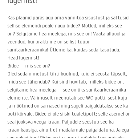
lugemist!
Kas plaanid parasjagu oma vannitoa sisustust ja sattusid
sellise elemendi peale nagu bidee? Mõtled, milleks see
on? Selgitame hea meelega, mis see on! Vaata allpool ja
veendud, kui praktiline on sellist tüüpi
sanitaarkeraamika! Ütleme ka, kuidas seda kasutada.
Head lugemist!
Bidee — mis see on?
Oled seda nimetust tihti kuulnud, kuid ei seosta täpselt,
mida see tähendab? Kui sind huvitab, milleks bidee on,
selgitame hea meelega — see on üks sanitaarkeraamika
elemente. Välimuselt meenutab see WC-potti, sest kuju
ja mõõtmed on sarnased ning sageli paigaldatakse see ka
poti kõrvale. Bidee ei ole siiski tualetipott; selle asemel on
seal jooksva veega kraan. Paljudele seostub see ka
kraanikausiga, ainult et madalamale paigaldatuna. Ja ega
see polegi ime! Bidee on ju samuti mõeldud pesemiseks,