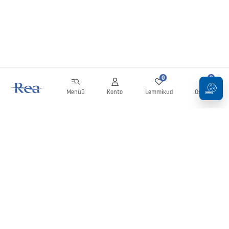
0
0
Menüü
Konto
Lemmikud
Ostukorv
Uudiskiri
Olge kursis uudiste ja kampaaniatega!
Registreeru