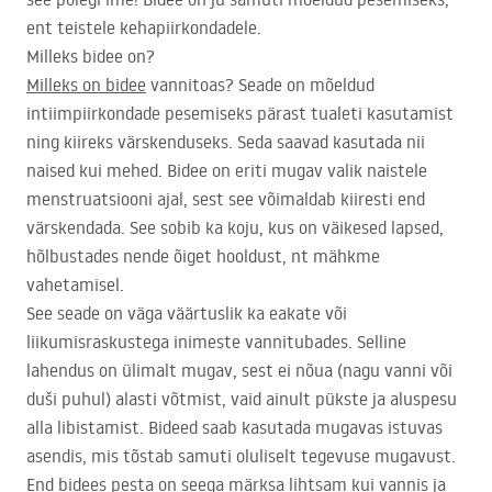
ent teistele kehapiirkondadele.
Milleks bidee on?
Milleks on bidee
vannitoas? Seade on mõeldud
intiimpiirkondade pesemiseks pärast tualeti kasutamist
ning kiireks värskenduseks. Seda saavad kasutada nii
naised kui mehed. Bidee on eriti mugav valik naistele
menstruatsiooni ajal, sest see võimaldab kiiresti end
värskendada. See sobib ka koju, kus on väikesed lapsed,
hõlbustades nende õiget hooldust, nt mähkme
vahetamisel.
See seade on väga väärtuslik ka eakate või
liikumisraskustega inimeste vannitubades. Selline
lahendus on ülimalt mugav, sest ei nõua (nagu vanni või
duši puhul) alasti võtmist, vaid ainult pükste ja aluspesu
alla libistamist. Bideed saab kasutada mugavas istuvas
asendis, mis tõstab samuti oluliselt tegevuse mugavust.
End bidees pesta on seega märksa lihtsam kui vannis ja