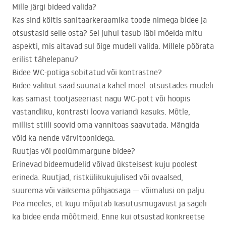
Mille järgi bideed valida?
Kas sind köitis sanitaarkeraamika toode nimega bidee ja
otsustasid selle osta? Sel juhul tasub läbi mõelda mitu
aspekti, mis aitavad sul õige mudeli valida. Millele pöörata
erilist tähelepanu?
Bidee WC-potiga sobitatud või kontrastne?
Bidee valikut saad suunata kahel moel: otsustades mudeli
kas samast tootjaseeriast nagu WC-pott või hoopis
vastandliku, kontrasti loova variandi kasuks. Mõtle,
millist stiili soovid oma vannitoas saavutada. Mängida
võid ka nende värvitoonidega.
Ruutjas või poolümmargune bidee?
Erinevad bideemudelid võivad üksteisest kuju poolest
erineda. Ruutjad, ristkülikukujulised või ovaalsed,
suurema või väiksema põhjaosaga — võimalusi on palju.
Pea meeles, et kuju mõjutab kasutusmugavust ja sageli
ka bidee enda mõõtmeid. Enne kui otsustad konkreetse