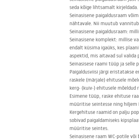
seda kõige lihtsamalt kirjeldada.
Seinasisene paigaldusraam võimal
nähtavale. Nii muutub vannituba
Seinasisene paigaldusraam: milli
Seinasisene komplekt: millise va
endalt küsima igaüks, kes plaani
aspektid, mis aitavad sul valida
Seinasisese raami tüüp ja selle p
Paigaldusviisi järgi eristatakse
raskele (märjale) ehitusele mõe
kerg- (kuiv-) ehitusele mõeldud 
Esimene tüüp, raske ehituse ra
müüritise seintesse ning hiljem 
Kergehituse raamid on palju pop
sobivad paigaldamiseks kipsplaa
müüritise seintes.
Seinasisene raam WC-potile või 