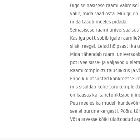
Õige seinasisese raami valimisel
valik, mida saad osta. Müügil on
mida tasub meeles pidada.
Seinasisese raami universaalsus
Kas iga pott sobib igale raamile?
siiski reegel. Leiad hõlpsasti ka
Mida tähendab raami universaals
poti vee sisse- ja väljavoolu el
Raamikomplekti täiuslikkus ja 
Enne kui otsustad konkreetse ko
mis sisaldab kohe torukomplekti
on kaasas ka kahefunktsioonilin
Pea meeles ka mudeli kandevõime
see ei purune kergesti. Pööra tä
Võta arvesse kõiki ülaltoodud as