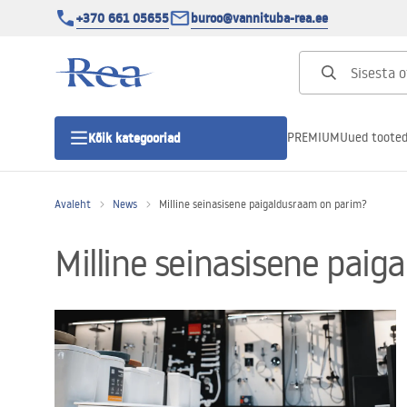
+370 661 05655
buroo@vannituba-rea.ee
PREMIUM
Uued toote
Kõik kategooriad
Avaleht
News
Milline seinasisene paigaldusraam on parim?
Dušikabiinid
Milline seinasisene pai
Duši uks
Vannitoa dušialused
Lineaarne duši äravool