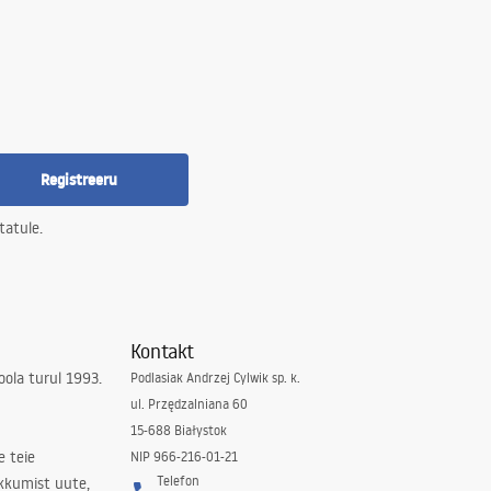
Registreeru
tatule.
Kontakt
ola turul 1993.
Podlasiak Andrzej Cylwik sp. k.
ul. Przędzalniana 60
15-688 Białystok
e teie
NIP 966-216-01-21
Telefon
kkumist uute,