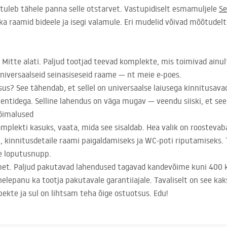
 tuleb tähele panna selle otstarvet. Vastu­pidiselt esmamuljele
Se
 ka raamid bideele ja isegi valamule. Eri mudelid võivad mõõtudelt
 Mitte alati. Paljud tootjad teevad komplekte, mis toimivad ainult
 universaalseid seinasiseseid raame — nt meie e-poes.
us? See tähendab, et sellel on universaalse laiusega kinnitusav
ementidega. Selline lahendus on väga mugav — veendu siiski, et se
võimalused
mplekti kasuks, vaata, mida see sisaldab. Hea valik on roosteva
, kinnitusdetaile raami paigaldamiseks ja WC-poti riputamiseks. 
e loputusnupp.
t. Paljud pakutavad lahendused tagavad kandevõime kuni 400 kg,
helepanu ka tootja pakutavale garantiiajale. Tavaliselt on see kak
pekte ja sul on lihtsam teha õige ostuotsus. Edu!