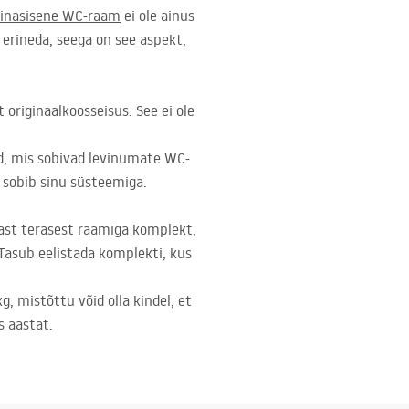
inasisene WC-raam
ei ole ainus
 erineda, seega on see aspekt,
 originaalkoosseisus. See ei ole
ad, mis sobivad levinumate WC-
e sobib sinu süsteemiga.
bast terasest raamiga komplekt,
Tasub eelistada komplekti, kus
 mistõttu võid olla kindel, et
s aastat.