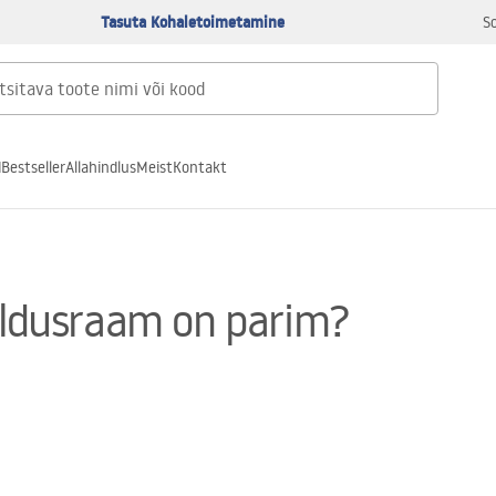
Tasuta Kohaletoimetamine
S
d
Bestseller
Allahindlus
Meist
Kontakt
galdusraam on parim?