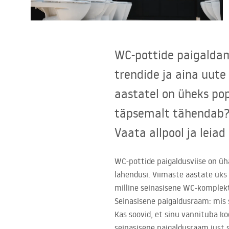
Tualettruumid
Vajub ära
WC-pottide paigaldam
Vannid ja ekraanid
trendide ja aina uut
aastatel on üheks po
Vannitoa segistid
täpsemalt tähendab? 
Vannitoas dušid
Vaata allpool ja leiad
Köök
WC-pottide paigaldusviise on ü
lahendusi. Viimaste aastate üks
Vannitoa tarvikud
milline seinasisene WC-komplekt
Seinasisene paigaldusraam: mis 
Kas soovid, et sinu vannituba koo
seinasisene paigaldusraam just s