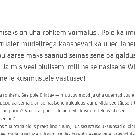
iseks on üha rohkem võimalusi. Pole ka i
e tualetimudelitega kaasnevad ka uued lahe
pulaarseimaks saanud seinasisene paigaldu
Ja mis veel olulisem: milline seinasisene 
 neile küsimustele vastused!
ha rohkem. See pole üllatav — muutuv mood ja üha uuemad tuale
 populaarsemaid on seinasisene paigaldusraam. Mida see täpselt
 on parim? Vaata allpool — leiad neile küsimustele vastused!
see on?
s tualetiga oleks praktiline ruum, kus sisustuse üksikosad ei olek
ee, mida otsid! Metallraam, milles on koht veepaagile, äravoolul