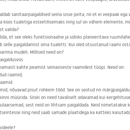
dab sanitaarpaigaldised seina sisse peita, nii et ei veepaak ega v
 koos tualetiga esteetilisemaks ning sul on vähem elemente, mi
st valida?
lida, et see oleks funktsionaalne ja sobiks planeeritava ruumila
b selle paigaldamist oma tualetti. Kui oled otsustanud raami ost
 parima mudeli. Millised need on?
aigaldusviis
 enamasti kahte peamist seinasiseste raamidest tüüpi. Need on:
ldud raamid;
raamid.
amid, nõuavad pisut rohkem tööd. See on seotud nn märgpaigaldu
kinni müürida. Siiski on need tavaliselt odavamad kui kergehitus
ulaarsemad, sest neid on lihtsam paigaldada. Neid nimetatakse 
tseintesse ning neid saab samade plaatidega ka katteks kasutada
bideele?