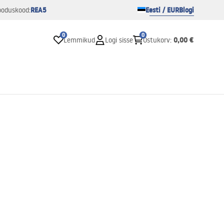
REA5
Eesti / EUR
Blogi
ooduskood:
0
0
0,00 €
Lemmikud
Logi sisse
Ostukorv
: