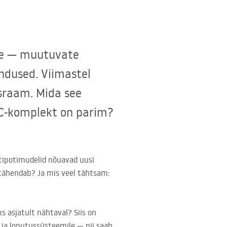
me — muutuvate
ndused. Viimastel
sraam. Mida see
WC-komplekt on parim?
tipotimudelid nõuavad uusi
 tähendab? Ja mis veel tähtsam:
s asjatult nähtaval? Siis on
e ja loputussüsteemile — nii saab