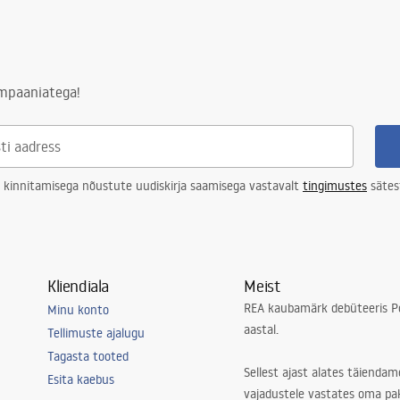
ampaaniatega!
 kinnitamisega nõustute uudiskirja saamisega vastavalt
tingimustes
sätes
Kliendiala
Meist
REA kaubamärk debüteeris Po
Minu konto
aastal.
Tellimuste ajalugu
Tagasta tooted
Sellest ajast alates täiendam
Esita kaebus
vajadustele vastates oma pa