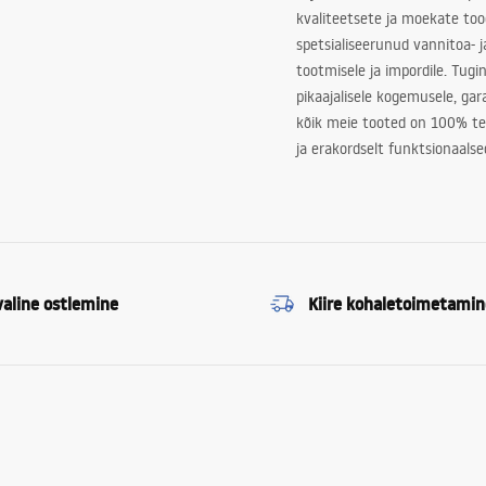
kvaliteetsete ja moekate to
spetsialiseerunud vannitoa- j
tootmisele ja impordile. Tugi
pikaajalisele kogemusele, ga
kõik meie tooted on 100% te
ja erakordselt funktsionaalse
valine ostlemine
Kiire kohaletoimetamin