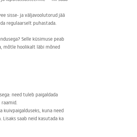
ee sisse- ja väljavoolutorud jää
da regulaarselt puhastada.
hendusega? Selle küsimuse peab
a, mõtle hoolikalt läbi mõned
sega: need tuleb paigaldada
e raamid.
ka kuivpaigalduseks, kuna need
. Lisaks saab neid kasutada ka