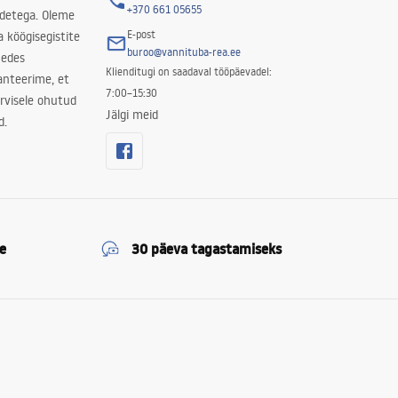
+370 661 05655
odetega. Oleme
E-post
a köögisegistite
buroo@vannituba-rea.ee
nedes
Klienditugi on saadaval tööpäevadel:
ranteerime, et
7:00–15:30
rvisele ohutud
Jälgi meid
d.
e
30 päeva tagastamiseks