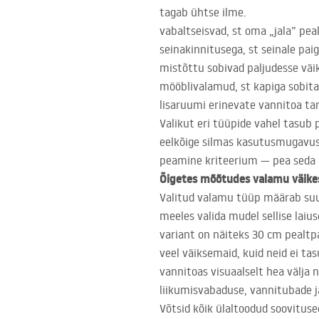
tagab ühtse ilme.
vabaltseisvad, st oma „jala” pea
seinakinnitusega, st seinale pa
mistõttu sobivad paljudesse väi
mööblivalamud, st kapiga sobitat
lisaruumi erinevate vannitoa ta
Valikut eri tüüpide vahel tasub
eelkõige silmas kasutusmugavust,
peamine kriteerium — pea seda 
Õigetes mõõtudes valamu väike
Valitud valamu tüüp määrab suure
meeles valida mudel sellise lai
variant on näiteks 30 cm pealtp
veel väiksemaid, kuid neid ei ta
vannitoas visuaalselt hea välja 
liikumisvabaduse, vannitubade 
Võtsid kõik ülaltoodud soovituse