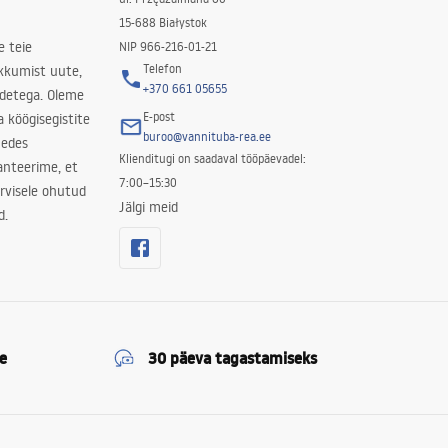
15-688 Białystok
e teie
NIP 966-216-01-21
Telefon
kkumist uute,
+370 661 05655
odetega. Oleme
E-post
a köögisegistite
buroo@vannituba-rea.ee
nedes
Klienditugi on saadaval tööpäevadel:
ranteerime, et
7:00–15:30
rvisele ohutud
Jälgi meid
d.
e
30 päeva tagastamiseks