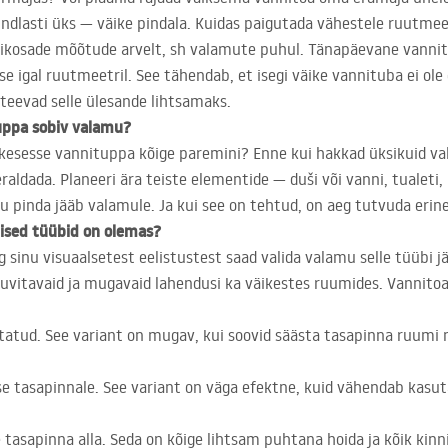
ndlasti üks — väike pindala. Kuidas paigutada vähestele ruutmee
ikosade mõõtude arvelt, sh valamute puhul. Tänapäevane vannitoa
e igal ruutmeetril. See tähendab, et isegi väike vannituba ei ol
teevad selle ülesande lihtsamaks.
tuppa sobiv valamu?
ikesesse vannituppa kõige paremini? Enne kui hakkad üksikuid va
 eraldada. Planeeri ära teiste elementide — duši või vanni, tualet
lju pinda jääb valamule. Ja kui see on tehtud, on aeg tutvuda eri
lised tüübid on olemas?
g sinu visuaalsetest eelistustest saad valida valamu selle tüübi 
a huvitavaid ja mugavaid lahendusi ka väikestes ruumides. Vannit
statud. See variant on mugav, kui soovid säästa tasapinna ruumi
e tasapinnale. See variant on väga efektne, kuid vähendab kasutat
e tasapinna alla. Seda on kõige lihtsam puhtana hoida ja kõik kinn