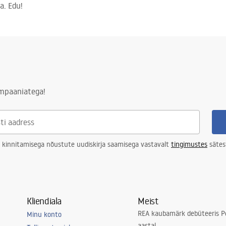
a. Edu!
ampaaniatega!
 kinnitamisega nõustute uudiskirja saamisega vastavalt
tingimustes
sätes
Kliendiala
Meist
REA kaubamärk debüteeris Po
Minu konto
aastal.