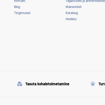
Kontakt
Tagastused ja pretensioonid
Blog
Makseviisid
Tingimused
Kataloog
Hooldus
Tasuta kohaletoimetamine
Tur