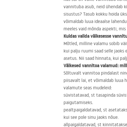
vannituba asub, neid ühendab ki
sisustus? Tasub kokku hoida üks
võimaldab luua ideaalse lahendus
meeles vaid mõnda aspekti, mis 
Kuidas valida väikesesse vanni
Mõtled, milline valamu sobib vä
kui palju ruumi saad selle jaoks
asetus. Nii saad hinnata, kui pa
Väikesed vannitoa valamud: mil
Sõltuvalt vannitoa pindalast nin
piisavalt lai, et võimaldab luu
valamute seas mudeleid:
süvistatavad, st tasapinda süvi
paigutamiseks.
pealtpaigaldatavad, st asetataks
kui see pole sinu jaoks nõue.
allpaigaldatavad, st kinnitataks