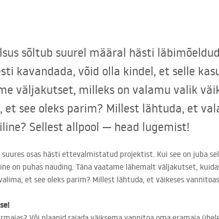
sus sõltub suurel määral hästi läbimõeldud 
esti kavandada, võid olla kindel, et selle k
e väljakutset, milleks on valamu valik väik
a, et see oleks parim? Millest lähtuda, et v
iline? Sellest allpool — head lugemist!
suures osas hästi ettevalmistatud projektist. Kui see on juba sel
amine on puhas nauding. Täna vaatame lähemalt väljakutset, kuida
 valima, et see oleks parim? Millest lähtuda, et väikeses vannitoa
se!
ermajas? Või plaanid rajada väiksema vannitoa oma eramaja ühele 