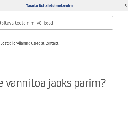
Tasuta Kohaletoimetamine
S
d
Bestseller
Allahindlus
Meist
Kontakt
e vannitoa jaoks parim?