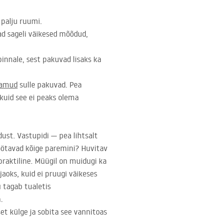
 palju ruumi.
ad sageli väikesed mõõdud,
pinnale, sest pakuvad lisaks ka
lamud
sulle pakuvad. Pea
 kuid see ei peaks olema
ust. Vastupidi — pea lihtsalt
töötavad kõige paremini? Huvitav
praktiline. Müügil on muidugi ka
jaoks, kuid ei pruugi väikeses
 tagab tualetis
.
et külge ja sobita see vannitoas