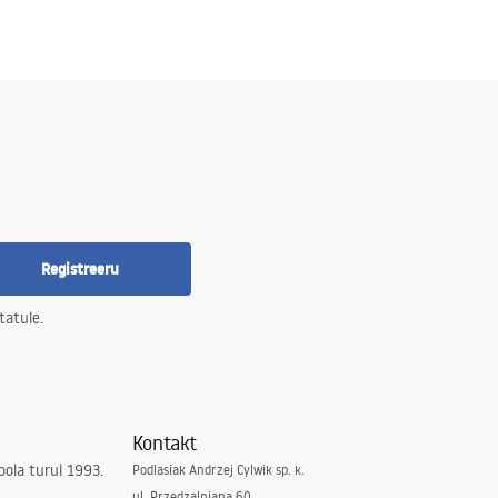
Registreeru
tatule.
Kontakt
ola turul 1993.
Podlasiak Andrzej Cylwik sp. k.
ul. Przędzalniana 60