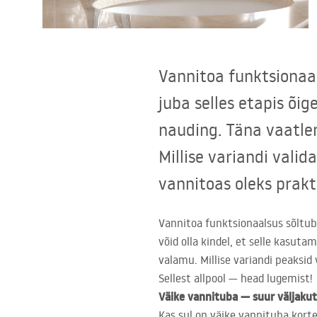
Tualettruumid
Vajub ära
Vannitoa funktsionaal
Vannid ja ekraanid
juba selles etapis õig
nauding. Täna vaatlem
Vannitoa segistid
Millise variandi valid
Vannitoas dušid
vannitoas oleks prakt
Köök
Vannitoa funktsionaalsus sõltub 
võid olla kindel, et selle kasut
Vannitoa tarvikud
valamu. Millise variandi peaksid
Sellest allpool — head lugemist!
Väike vannituba — suur väljakut
Kas sul on väike vannituba kort