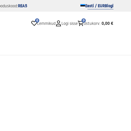
REA5
Eesti / EUR
Blogi
ooduskood:
0
0
0,00 €
Lemmikud
Logi sisse
Ostukorv
: