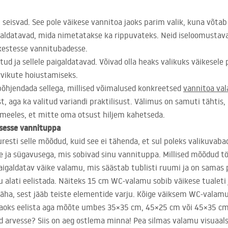
l seisvad. See pole väikese vannitoa jaoks parim valik, kuna võtab
igaldatavad, mida nimetatakse ka rippuvateks. Neid iseloomustav
kestesse vannitubadesse.
ud ja sellele paigaldatavad. Võivad olla heaks valikuks väikesele 
rvikute hoiustamiseks.
 põhjendada sellega, millised võimalused konkreetsed
vannitoa va
 aga ka valitud variandi praktilisust. Välimus on samuti tähtis,
meeles, et mitte oma otsust hiljem kahetseda.
sesse vannituppa
sti selle mõõdud, kuid see ei tähenda, et sul poleks valikuvabad
use ja sügavusega, mis sobivad sinu vannituppa. Millised mõõdud 
aigaldatav väike valamu, mis säästab tublisti ruumi ja on samas 
su alati eelistada. Näiteks 15 cm WC-valamu sobib väikese tualeti 
näha, sest jääb teiste elementide varju. Kõige väiksem WC-valamu
jaoks eelista aga mõõte umbes 35×35 cm, 45×25 cm või 45×35 cm
d arvesse? Siis on aeg ostlema minna! Pea silmas valamu visuaals