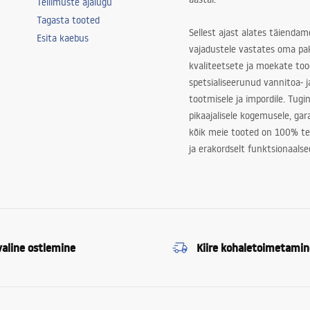
Tellimuste ajalugu
Tagasta tooted
Sellest ajast alates täiendam
Esita kaebus
vajadustele vastates oma pa
kvaliteetsete ja moekate to
spetsialiseerunud vannitoa- j
tootmisele ja impordile. Tugi
pikaajalisele kogemusele, ga
kõik meie tooted on 100% te
ja erakordselt funktsionaalse
valine ostlemine
Kiire kohaletoimetamin