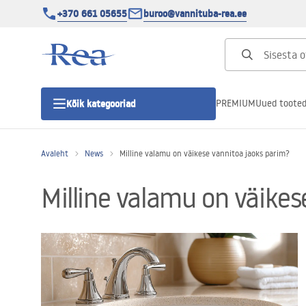
+370 661 05655
buroo@vannituba-rea.ee
PREMIUM
Uued toote
Kõik kategooriad
Avaleht
News
Milline valamu on väikese vannitoa jaoks parim?
Dušikabiinid
Milline valamu on väikes
Duši uks
Vannitoa dušialused
Lineaarne duši äravool