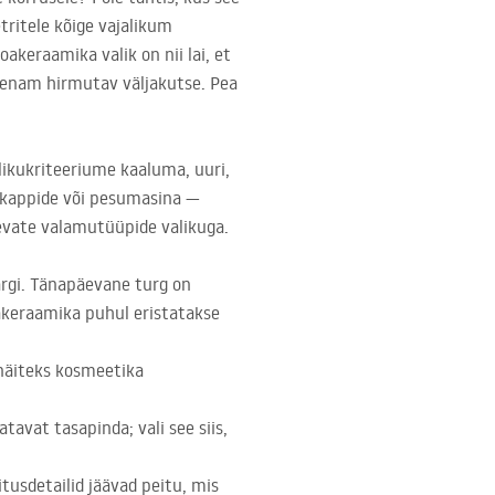
tritele kõige vajalikum
keraamika valik on nii lai, et
e enam hirmutav väljakutse. Pea
likukriteeriume kaaluma, uuri,
i, kappide või pesumasina —
nevate valamutüüpide valikuga.
järgi. Tänapäevane turg on
oakeraamika puhul eristatakse
 näiteks kosmeetika
avat tasapinda; vali see siis,
itusdetailid jäävad peitu, mis