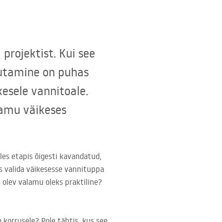
projektist. Kui see
asutamine on puhas
esele vannitoale.
alamu väikeses
les etapis õigesti kavandatud,
s valida väikesesse vannituppa
s olev valamu oleks praktiline?
korrusele? Pole tähtis, kus see