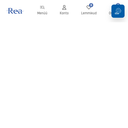
0
0
Menüü
Konto
Lemmikud
Ostukorv
Uudiskiri
Olge kursis uudiste ja kampaaniatega!
Registreeru
Oma andmete sisestamise ja kinnitamisega nõustute uudiskirja
saamisega vastavalt
tingimustes
sätestatule.