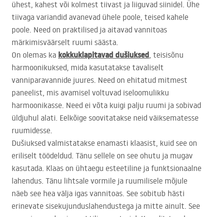
ühest, kahest või kolmest tiivast ja liiguvad siinidel. Ühe
tiivaga variandid avanevad ühele poole, teised kahele
poole. Need on praktilised ja aitavad vannitoas
märkimisväärselt ruumi säästa.
kokkuklapitavad dušiuksed
On olemas ka
, teisisõnu
harmoonikuksed, mida kasutatakse tavaliselt
vanniparavannide juures. Need on ehitatud mitmest
paneelist, mis avamisel voltuvad iseloomulikku
harmoonikasse. Need ei võta kuigi palju ruumi ja sobivad
üldjuhul alati. Eelkõige soovitatakse neid väiksematesse
ruumidesse.
Dušiuksed valmistatakse enamasti klaasist, kuid see on
eriliselt töödeldud. Tänu sellele on see ohutu ja mugav
kasutada. Klaas on ühtaegu esteetiline ja funktsionaalne
lahendus. Tänu lihtsale vormile ja ruumilisele mõjule
näeb see hea välja igas vannitoas. See sobitub hästi
erinevate sisekujunduslahendustega ja mitte ainult. See