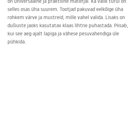
on universaalne ja praktiline materjal. Ka valik turul on
selles osas üha suurem. Tootjad pakuvad eelkõige üha
rohkem värve ja mustreid, mille vahel valida. Lisaks on
dušiuste jaoks kasutatav klaas lihtne puhastada. Piisab,
kui see aeg-ajalt lapiga ja vähese pesuvahendiga üle
pühkida.