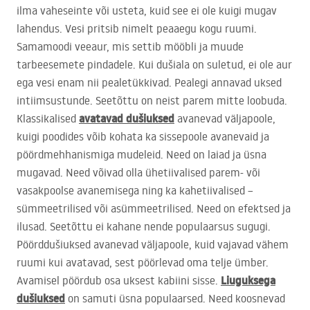
ilma vaheseinte või usteta, kuid see ei ole kuigi mugav
lahendus. Vesi pritsib nimelt peaaegu kogu ruumi.
Samamoodi veeaur, mis settib mööbli ja muude
tarbeesemete pindadele. Kui dušiala on suletud, ei ole aur
ega vesi enam nii pealetükkivad. Pealegi annavad uksed
intiimsustunde. Seetõttu on neist parem mitte loobuda.
avatavad dušiuksed
Klassikalised
avanevad väljapoole,
kuigi poodides võib kohata ka sissepoole avanevaid ja
pöördmehhanismiga mudeleid. Need on laiad ja üsna
mugavad. Need võivad olla ühetiivalised parem- või
vasakpoolse avanemisega ning ka kahetiivalised –
sümmeetrilised või asümmeetrilised. Need on efektsed ja
ilusad. Seetõttu ei kahane nende populaarsus sugugi.
Pöörddušiuksed avanevad väljapoole, kuid vajavad vähem
ruumi kui avatavad, sest pöörlevad oma telje ümber.
Liuguksega
Avamisel pöördub osa uksest kabiini sisse.
dušiuksed
on samuti üsna populaarsed. Need koosnevad