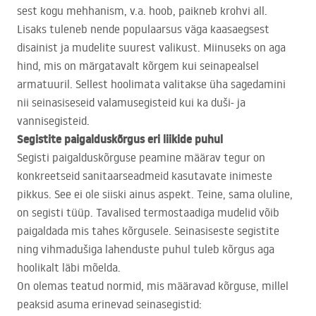
sest kogu mehhanism, v.a. hoob, paikneb krohvi all.
Lisaks tuleneb nende populaarsus väga kaasaegsest
disainist ja mudelite suurest valikust. Miinuseks on aga
hind, mis on märgatavalt kõrgem kui seinapealsel
armatuuril. Sellest hoolimata valitakse üha sagedamini
nii seinasiseseid valamusegisteid kui ka duši- ja
vannisegisteid.
Segistite paigalduskõrgus eri liikide puhul
Segisti paigalduskõrguse peamine määrav tegur on
konkreetseid sanitaarseadmeid kasutavate inimeste
pikkus. See ei ole siiski ainus aspekt. Teine, sama oluline,
on segisti tüüp. Tavalised termostaadiga mudelid võib
paigaldada mis tahes kõrgusele. Seinasiseste segistite
ning vihmadušiga lahenduste puhul tuleb kõrgus aga
hoolikalt läbi mõelda.
On olemas teatud normid, mis määravad kõrguse, millel
peaksid asuma erinevad seinasegistid: