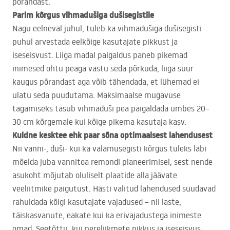
põrandast.
Parim kõrgus vihmadušiga dušisegistile
Nagu eelneval juhul, tuleb ka vihmadušiga dušisegisti
puhul arvestada eelkõige kasutajate pikkust ja
iseseisvust. Liiga madal paigaldus paneb pikemad
inimesed ohtu peaga vastu seda põrkuda, liiga suur
kaugus põrandast aga võib tähendada, et lühemad ei
ulatu seda puudutama. Maksimaalse mugavuse
tagamiseks tasub vihmaduši pea paigaldada umbes 20–
30 cm kõrgemale kui kõige pikema kasutaja kasv.
Kuldne kesktee ehk paar sõna optimaalsest lahendusest
Nii vanni-, duši- kui ka valamusegisti kõrgus tuleks läbi
mõelda juba vannitoa remondi planeerimisel, sest nende
asukoht mõjutab oluliselt plaatide alla jäävate
veeliitmike paigutust. Hästi valitud lahendused suudavad
rahuldada kõigi kasutajate vajadused – nii laste,
täiskasvanute, eakate kui ka erivajadustega inimeste
omad. Seetõttu, kui pereliikmete pikkus ja iseseisvus