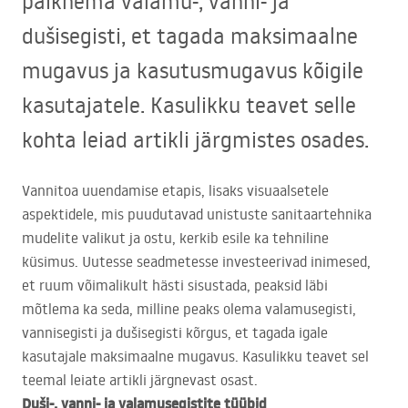
paiknema valamu-, vanni- ja
dušisegisti, et tagada maksimaalne
mugavus ja kasutusmugavus kõigile
kasutajatele. Kasulikku teavet selle
kohta leiad artikli järgmistes osades.
Vannitoa uuendamise etapis, lisaks visuaalsetele
aspektidele, mis puudutavad unistuste sanitaartehnika
mudelite valikut ja ostu, kerkib esile ka tehniline
küsimus. Uutesse seadmetesse investeerivad inimesed,
et ruum võimalikult hästi sisustada, peaksid läbi
mõtlema ka seda, milline peaks olema valamusegisti,
vannisegisti ja dušisegisti kõrgus, et tagada igale
kasutajale maksimaalne mugavus. Kasulikku teavet sel
teemal leiate artikli järgnevast osast.
Duši-, vanni- ja valamusegistite tüübid