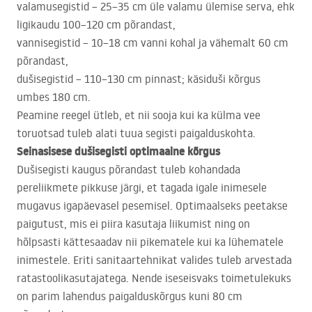
valamusegistid – 25–35 cm üle valamu ülemise serva, ehk
ligikaudu 100–120 cm põrandast,
vannisegistid – 10–18 cm vanni kohal ja vähemalt 60 cm
põrandast,
dušisegistid – 110–130 cm pinnast; käsiduši kõrgus
umbes 180 cm.
Peamine reegel ütleb, et nii sooja kui ka külma vee
toruotsad tuleb alati tuua segisti paigalduskohta.
Seinasisese dušisegisti optimaalne kõrgus
Dušisegisti kaugus põrandast tuleb kohandada
pereliikmete pikkuse järgi, et tagada igale inimesele
mugavus igapäevasel pesemisel. Optimaalseks peetakse
paigutust, mis ei piira kasutaja liikumist ning on
hõlpsasti kättesaadav nii pikematele kui ka lühematele
inimestele. Eriti sanitaartehnikat valides tuleb arvestada
ratastoolikasutajatega. Nende iseseisvaks toimetulekuks
on parim lahendus paigalduskõrgus kuni 80 cm