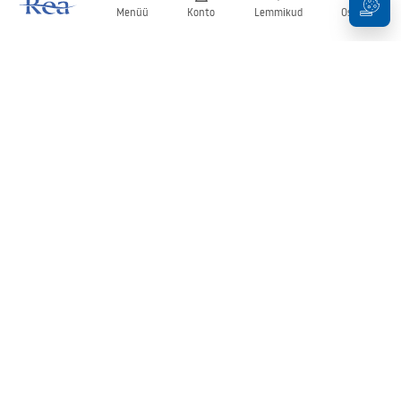
Menüü
Konto
Lemmikud
Ostukorv
Uudiskiri
Olge kursis uudiste ja kampaaniatega!
Registreeru
Oma andmete sisestamise ja kinnitamisega nõustute uudiskirja
saamisega vastavalt
tingimustes
sätestatule.