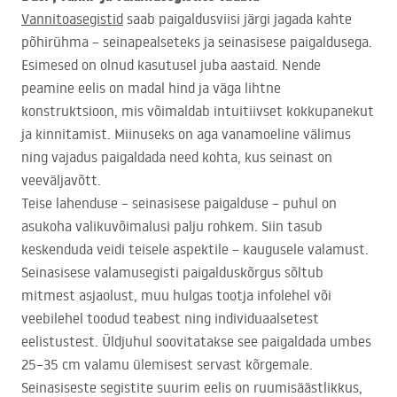
Vannitoasegistid
saab paigaldusviisi järgi jagada kahte
põhirühma – seinapealseteks ja seinasisese paigaldusega.
Esimesed on olnud kasutusel juba aastaid. Nende
peamine eelis on madal hind ja väga lihtne
konstruktsioon, mis võimaldab intuitiivset kokkupanekut
ja kinnitamist. Miinuseks on aga vanamoeline välimus
ning vajadus paigaldada need kohta, kus seinast on
veeväljavõtt.
Teise lahenduse – seinasisese paigalduse – puhul on
asukoha valikuvõimalusi palju rohkem. Siin tasub
keskenduda veidi teisele aspektile – kaugusele valamust.
Seinasisese valamusegisti paigalduskõrgus sõltub
mitmest asjaolust, muu hulgas tootja infolehel või
veebilehel toodud teabest ning individuaalsetest
eelistustest. Üldjuhul soovitatakse see paigaldada umbes
25–35 cm valamu ülemisest servast kõrgemale.
Seinasiseste segistite suurim eelis on ruumisäästlikkus,