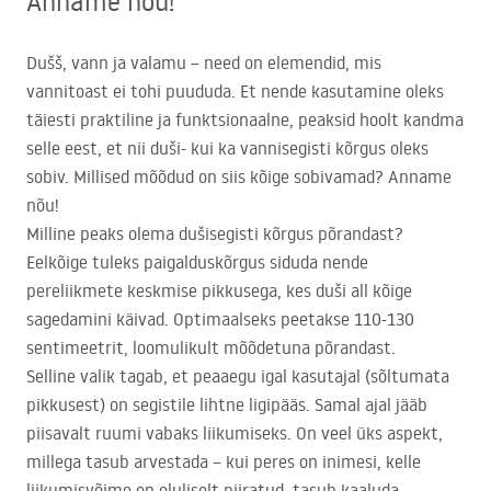
Anname nõu!
Dušš, vann ja valamu – need on elemendid, mis
vannitoast ei tohi puududa. Et nende kasutamine oleks
täiesti praktiline ja funktsionaalne, peaksid hoolt kandma
selle eest, et nii duši- kui ka vannisegisti kõrgus oleks
sobiv. Millised mõõdud on siis kõige sobivamad? Anname
nõu!
Milline peaks olema dušisegisti kõrgus põrandast?
Eelkõige tuleks paigalduskõrgus siduda nende
pereliikmete keskmise pikkusega, kes duši all kõige
sagedamini käivad. Optimaalseks peetakse 110-130
sentimeetrit, loomulikult mõõdetuna põrandast.
Selline valik tagab, et peaaegu igal kasutajal (sõltumata
pikkusest) on segistile lihtne ligipääs. Samal ajal jääb
piisavalt ruumi vabaks liikumiseks. On veel üks aspekt,
millega tasub arvestada – kui peres on inimesi, kelle
liikumisvõime on oluliselt piiratud, tasub kaaluda