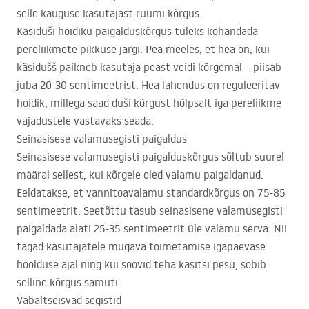
selle kauguse kasutajast ruumi kõrgus.
Käsiduši hoidiku paigalduskõrgus tuleks kohandada
pereliikmete pikkuse järgi. Pea meeles, et hea on, kui
käsidušš paikneb kasutaja peast veidi kõrgemal – piisab
juba 20-30 sentimeetrist. Hea lahendus on reguleeritav
hoidik, millega saad duši kõrgust hõlpsalt iga pereliikme
vajadustele vastavaks seada.
Seinasisese valamusegisti paigaldus
Seinasisese valamusegisti paigalduskõrgus sõltub suurel
määral sellest, kui kõrgele oled valamu paigaldanud.
Eeldatakse, et vannitoavalamu standardkõrgus on 75-85
sentimeetrit. Seetõttu tasub seinasisene valamusegisti
paigaldada alati 25-35 sentimeetrit üle valamu serva. Nii
tagad kasutajatele mugava toimetamise igapäevase
hoolduse ajal ning kui soovid teha käsitsi pesu, sobib
selline kõrgus samuti.
Vabaltseisvad segistid