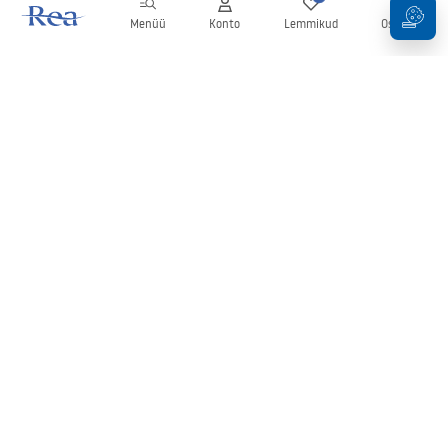
Menüü
Konto
Lemmikud
Ostukorv
Uudiskiri
Olge kursis uudiste ja kampaaniatega!
Registreeru
Oma andmete sisestamise ja kinnitamisega nõustute uudiskirja
saamisega vastavalt
tingimustes
sätestatule.