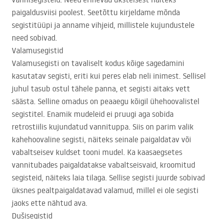
paigaldusviisi poolest. Seetõttu kirjeldame mõnda
segistitüüpi ja anname vihjeid, millistele kujundustele
need sobivad.
Valamusegistid
Valamusegisti on tavaliselt kodus kõige sagedamini
kasutatav segisti, eriti kui peres elab neli inimest. Sellisel
juhul tasub ostul tähele panna, et segisti aitaks vett
säästa. Selline omadus on peaaegu kõigil ühehoovalistel
segistitel. Enamik mudeleid ei pruugi aga sobida
retrostiilis kujundatud vannituppa. Siis on parim valik
kahehoovaline segisti, näiteks seinale paigaldatav või
vabaltseisev kuldset tooni mudel. Ka kaasaegsetes
vannitubades paigaldatakse vabaltseisvaid, kroomitud
segisteid, näiteks laia tilaga. Sellise segisti juurde sobivad
üksnes pealtpaigaldatavad valamud, millel ei ole segisti
jaoks ette nähtud ava.
Dušisegistid