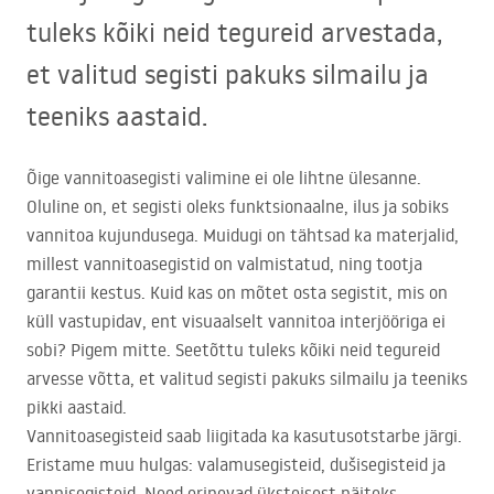
tuleks kõiki neid tegureid arvestada,
et valitud segisti pakuks silmailu ja
teeniks aastaid.
Õige vannitoasegisti valimine ei ole lihtne ülesanne.
Oluline on, et segisti oleks funktsionaalne, ilus ja sobiks
vannitoa kujundusega. Muidugi on tähtsad ka materjalid,
millest vannitoasegistid on valmistatud, ning tootja
garantii kestus. Kuid kas on mõtet osta segistit, mis on
küll vastupidav, ent visuaalselt vannitoa interjööriga ei
sobi? Pigem mitte. Seetõttu tuleks kõiki neid tegureid
arvesse võtta, et valitud segisti pakuks silmailu ja teeniks
pikki aastaid.
Vannitoasegisteid saab liigitada ka kasutusotstarbe järgi.
Eristame muu hulgas: valamusegisteid, dušisegisteid ja
vannisegisteid. Need erinevad üksteisest näiteks