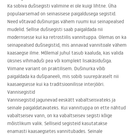
Ka sobiva dušisegisti valimine ei ole kuigi lihtne. Üha
populaarsemad on seinasisese paigaldusega segistid.
Need võtavad dušinurgas vähem ruumi kui seinapealsed
mudelid. Sellise dušisegisti saab paigaldada nii
modernsesse kui ka retrostiilis vannituppa. Olemas on ka
seinapealsed dušisegistid, mis annavad vannitoale vähem
kaasaegse ilme. Mõlemal juhul tasub kaaluda, kas valida
üksnes vihmaduši pea või komplekt lisakäsidušiga.
Viimane variant on praktilisem. Dušinurka võib
paigaldada ka dušipaneeli, mis sobib suurepäraselt nii
kaasaegsesse kui ka traditsioonilisse interjööri.
Vannisegistid
Vannisegistid jagunevad eeskätt vabaltseisvateks ja
seinale paigaldatavateks. Kui vannituppa on ette nähtud
vabaltseisev vann, on ka vabaltseisev segisti kõige
mõistlikum valik. Selliseid segisteid kasutatakse
enamasti kaasaegsetes vannitubades. Seinale