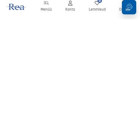
0
0
Menüü
Konto
Lemmikud
Ostukorv
Uudiskiri
Olge kursis uudiste ja kampaaniatega!
Registreeru
Oma andmete sisestamise ja kinnitamisega nõustute uudiskirja
saamisega vastavalt
tingimustes
sätestatule.