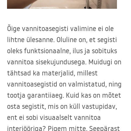
Õige vannitoasegisti valimine ei ole
lihtne ülesanne. Oluline on, et segisti
oleks funktsionaalne, ilus ja sobituks
vannitoa sisekujundusega. Muidugi on
tähtsad ka materjalid, millest
vannitoasegistid on valmistatud, ning
tootja garantiiaeg. Kuid kas on mõtet
osta segistit, mis on küll vastupidav,
ent ei sobi visuaalselt vannitoa
interjööriga? Pigem mitte. Seepärast