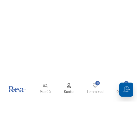
0
0
Menüü
Konto
Lemmikud
Ostukorv
Uudiskiri
Olge kursis uudiste ja kampaaniatega!