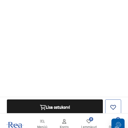
Lisa ostukorvi
0
0
Menüü
Konto
Lemmikud
Ostukorv