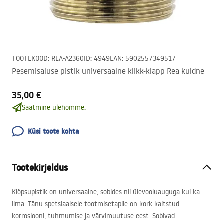
TOOTEKOOD
:
REA-A2360
ID
:
4949
EAN
:
5902557349517
Pesemisaluse pistik universaalne klikk-klapp Rea kuldne
35,00 €
Saatmine ülehomme.
Küsi toote kohta
Tootekirjeldus
Klõpsupistik on universaalne, sobides nii ülevooluauguga kui ka
ilma. Tänu spetsiaalsele tootmisetapile on kork kaitstud
korrosiooni, tuhmumise ja värvimuutuse eest. Sobivad