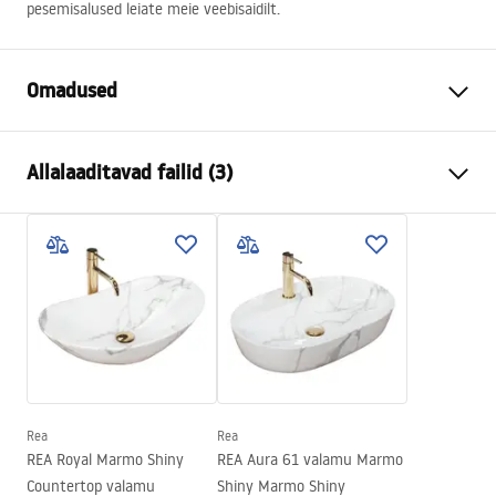
pesemisalused leiate meie veebisaidilt.
Omadused
Pistikuvariant
ülevooluauguga, ilma
Allalaaditavad failid (3)
ülevooluauguta
Materjal
messingist
Garantiitingimused
Värv
Kuld
Warranty_Terms_and_Conditions_Siphons_-_24.pdf
Garantii
24 kuud
Kattetehnoloogia
PVD
Turvalisuse teave
Pesemisbasseini läbimõõt
45
mm
Warranty_Terms_and_Conditions_Plugs_and_Siphons.
pdf
Rea
Rea
REA Royal Marmo Shiny
REA Aura 61 valamu Marmo
Paigaldusjuhend
Countertop valamu
Shiny Marmo Shiny