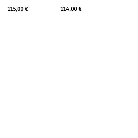
Plug_and_Siphon.pdf
115,00 €
114,00 €