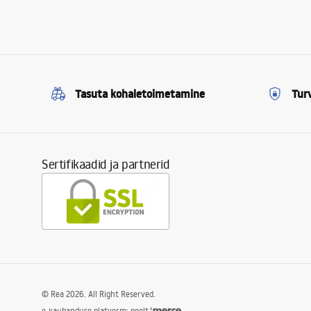
Tasuta kohaletoimetamine
Tur
Sertifikaadid ja partnerid
©
Rea
2026
. All Right Reserved.
e-kaubanduse platvorm: poolt