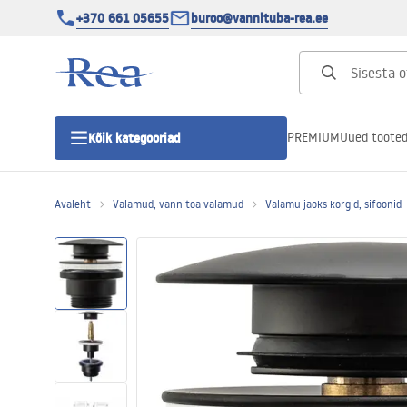
+370 661 05655
buroo@vannituba-rea.ee
PREMIUM
Uued toote
Kõik kategooriad
Avaleht
Valamud, vannitoa valamud
Valamu jaoks korgid, sifoonid
Dušikabiinid
Duši uks
Vannitoa dušialused
Lineaarne duši äravool