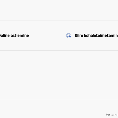
valine ostlemine
Kiire kohaletoimetamin
Me tarn