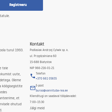
Registreeru
tatule.
Kontakt
ola turul 1993.
Podlasiak Andrzej Cylwik sp. k.
ul. Przędzalniana 60
15-688 Białystok
e teie
NIP 966-216-01-21
Telefon
kkumist uute,
+370 661 05655
odetega. Oleme
E-post
a köögisegistite
buroo@vannituba-rea.ee
nedes
Klienditugi on saadaval tööpäevadel:
ranteerime, et
7:00–15:30
rvisele ohutud
Jälgi meid
d.