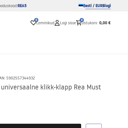
REA5
Eesti / EUR
Blogi
ooduskood:
0
0
0,00 €
Lemmikud
Logi sisse
Ostukorv
:
AN
:
5902557344932
 universaalne klikk-klapp Rea Must