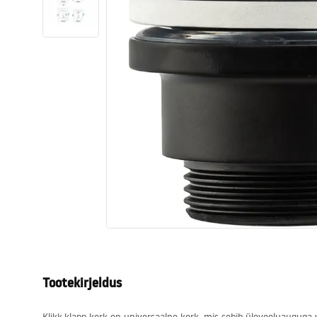
Tualettruumid
Vajub ära
Vannid ja ekraanid
Vannitoa segistid
Vannitoas dušid
Köök
Vannitoa tarvikud
Tootekirjeldus