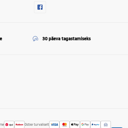
e
30 päeva tagastamiseks
ime
Ostke turvaliselt