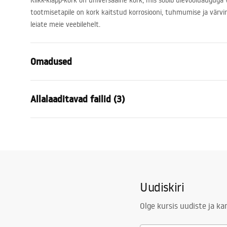
Klikk-klapp-kork on universaalne kork, mis sobib ülevooluauguga v
tootmisetapile on kork kaitstud korrosiooni, tuhmumise ja värv
leiate meie veebilehelt.
Omadused
Pistikuvariant
ülevooluaug
Allalaaditavad failid (3)
Materjal
messingist
Värv
Must
Garantiitingimused
Turva
Garantii
24 kuud
Warranty_Terms_and_Conditions_
Warra
Kattetehnoloogia
Electroplati
Siphons_-_24.pdf
Plugs_
Pesemisbasseini läbimõõt
45
mm
Uudiskiri
Paigaldusjuhend
Plug_and_Siphon.pdf
Olge kursis uudiste ja k