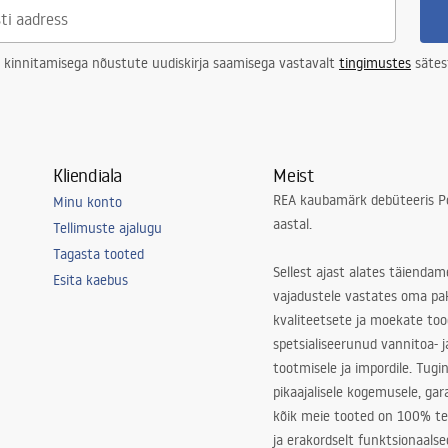
 kinnitamisega nõustute uudiskirja saamisega vastavalt
tingimustes
sätes
Kliendiala
Meist
REA kaubamärk debüteeris Po
Minu konto
aastal.
Tellimuste ajalugu
Tagasta tooted
Sellest ajast alates täiendam
Esita kaebus
vajadustele vastates oma pa
kvaliteetsete ja moekate to
spetsialiseerunud vannitoa- j
tootmisele ja impordile. Tugi
pikaajalisele kogemusele, ga
kõik meie tooted on 100% te
ja erakordselt funktsionaalse