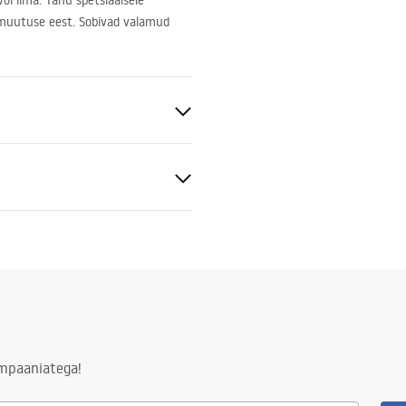
õi ilma. Tänu spetsiaalsele
imuutuse eest. Sobivad valamud
uga, ilma ülevooluauguta
lisuse teave
nty_Terms_and_Conditions_
ng
and_Siphons.pdf
ampaaniatega!