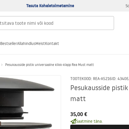
Tasuta Kohaletoimetamine
S
d
Bestseller
Allahindlus
Meist
Kontakt
Pesukausside pistik universaalne klikk-klapp Rea Must matt
TOOTEKOOD
:
REA-A5216
ID
:
4340
E
Pesukausside pistik
matt
35,00 €
Saatmine täna.