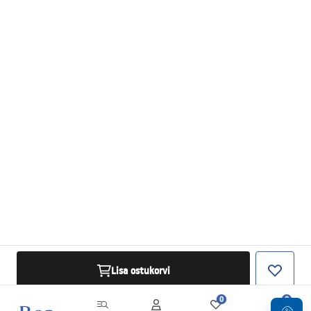
Lisa ostukorvi
0
0