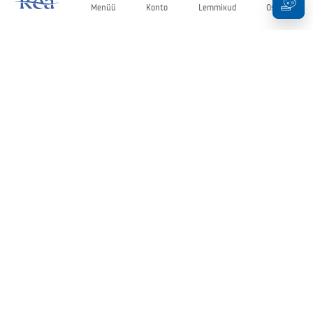
Menüü
Konto
Lemmikud
Ostukorv
Uudiskiri
Olge kursis uudiste ja kampaaniatega!
Registreeru
Oma andmete sisestamise ja kinnitamisega nõustute uudiskirja
saamisega vastavalt
tingimustes
sätestatule.