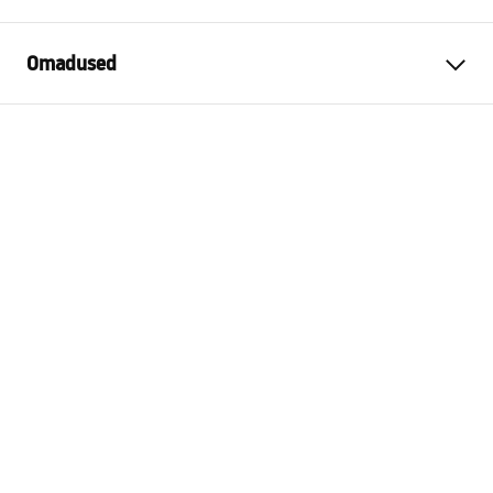
Omadused
Garantii
24 kuud
Värv
Kuld
Pikkus
515
mm
Ühilduvad komplektid
Kõik REA pinnapealsed
komplektid ümmarguse
ristlõikega käepidemega
Lõpeta
läikiv