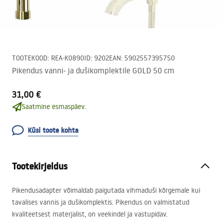
TOOTEKOOD
:
REA-K0890
ID
:
9202
EAN
:
5902557395750
Pikendus vanni- ja dušikomplektile GOLD 50 cm
31,00 €
Saatmine esmaspäev.
Küsi toote kohta
Tootekirjeldus
Pikendusadapter võimaldab paigutada vihmaduši kõrgemale kui
tavalises vannis ja dušikomplektis. Pikendus on valmistatud
kvaliteetsest materjalist, on veekindel ja vastupidav.