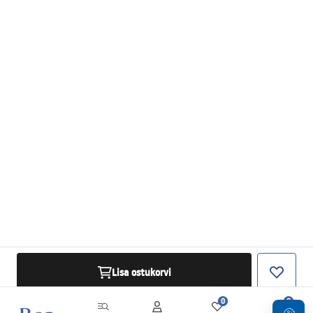
Lisa ostukorvi
0
0