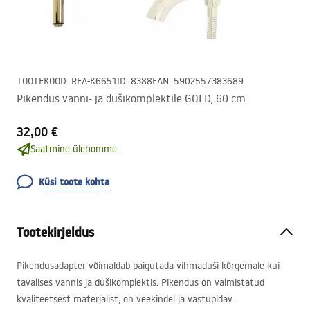
TOOTEKOOD
:
REA-K6651
ID
:
8388
EAN
:
5902557383689
Pikendus vanni- ja dušikomplektile GOLD, 60 cm
32,00 €
Saatmine ülehomme.
Küsi toote kohta
Tootekirjeldus
Pikendusadapter võimaldab paigutada vihmaduši kõrgemale kui
tavalises vannis ja dušikomplektis. Pikendus on valmistatud
kvaliteetsest materjalist, on veekindel ja vastupidav.