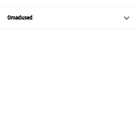
Omadused
Garantii
24 kuud
Värv
Kuld
Pikkus
615
mm
Ühilduvad komplektid
Kõik REA pinnapealsed
komplektid ümmarguse
ristlõikega käepidemega