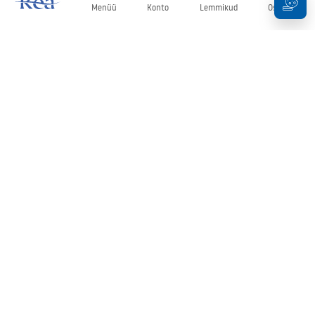
Menüü
Konto
Lemmikud
Ostukorv
Uudiskiri
Olge kursis uudiste ja kampaaniatega!
Registreeru
Oma andmete sisestamise ja kinnitamisega nõustute uudiskirja
saamisega vastavalt
tingimustes
sätestatule.