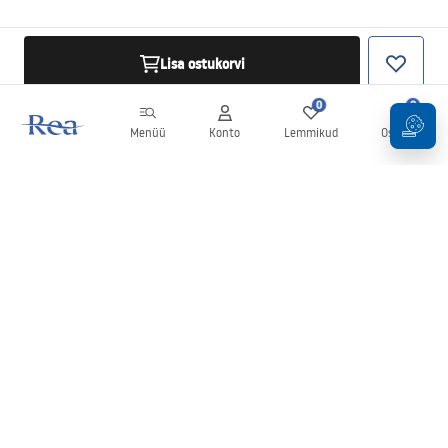
Lisa ostukorvi
0
0
Menüü
Konto
Lemmikud
Ostukorv
Uudiskiri
Olge kursis uudiste ja kampaaniatega!
Registreeru
Oma andmete sisestamise ja kinnitamisega nõustute uudiskirja