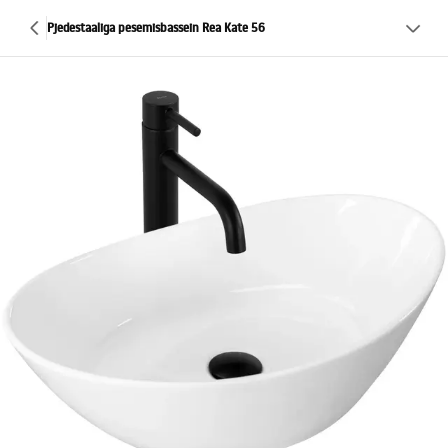
Pjedestaaliga pesemisbassein Rea Kate 56