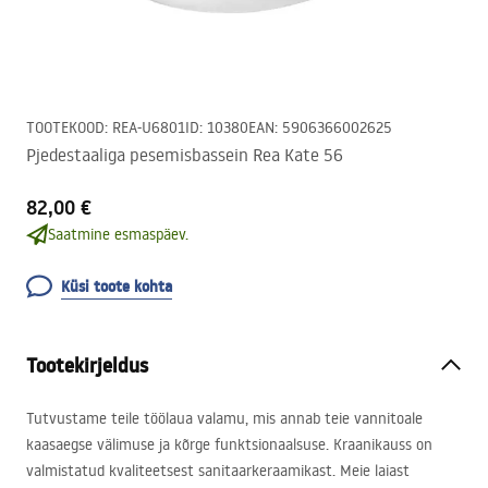
TOOTEKOOD
:
REA-U6801
ID
:
10380
EAN
:
5906366002625
Pjedestaaliga pesemisbassein Rea Kate 56
82,00 €
Saatmine esmaspäev.
Küsi toote kohta
Tootekirjeldus
Tutvustame teile töölaua valamu, mis annab teie vannitoale
kaasaegse välimuse ja kõrge funktsionaalsuse. Kraanikauss on
valmistatud kvaliteetsest sanitaarkeraamikast. Meie laiast