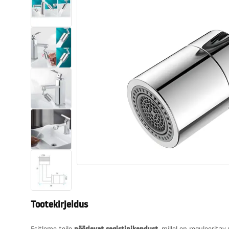
Tualettruumid
Vajub ära
Vannid ja ekraanid
Vannitoa segistid
Vannitoas dušid
Köök
Vannitoa tarvikud
Tootekirjeldus