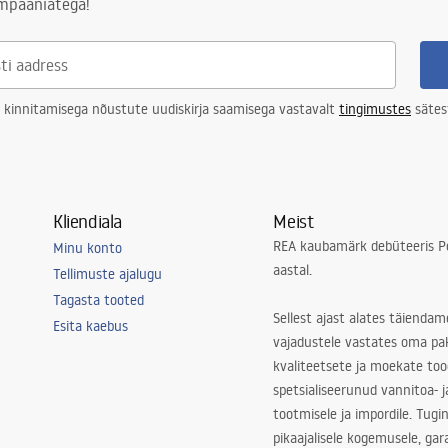
ampaaniatega!
 kinnitamisega nõustute uudiskirja saamisega vastavalt
tingimustes
sätes
Kliendiala
Meist
REA kaubamärk debüteeris Po
Minu konto
aastal.
Tellimuste ajalugu
Tagasta tooted
Sellest ajast alates täiendam
Esita kaebus
vajadustele vastates oma pa
kvaliteetsete ja moekate to
spetsialiseerunud vannitoa- j
tootmisele ja impordile. Tugi
pikaajalisele kogemusele, ga