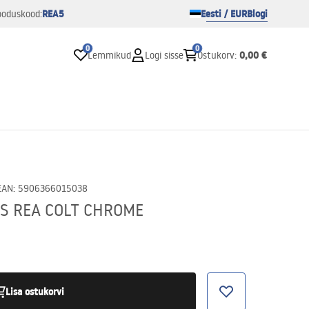
REA5
Eesti / EUR
Blogi
ooduskood:
0
0
0,00 €
Lemmikud
Logi sisse
Ostukorv
:
EAN
:
5906366015038
S REA COLT CHROME
Lisa ostukorvi