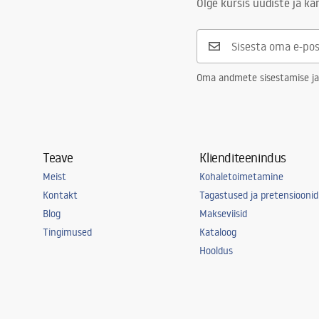
Olge kursis uudiste ja k
Oma andmete sisestamise ja
Teave
Klienditeenindus
Meist
Kohaletoimetamine
Kontakt
Tagastused ja pretensioonid
Blog
Makseviisid
Tingimused
Kataloog
Hooldus