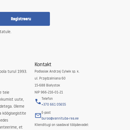
Registreeru
tatule.
Kontakt
ola turul 1993.
Podlasiak Andrzej Cylwik sp. k.
ul. Przędzalniana 60
15-688 Białystok
e teie
NIP 966-216-01-21
Telefon
kkumist uute,
+370 661 05655
odetega. Oleme
E-post
a köögisegistite
buroo@vannituba-rea.ee
nedes
Klienditugi on saadaval tööpäevadel:
ranteerime, et