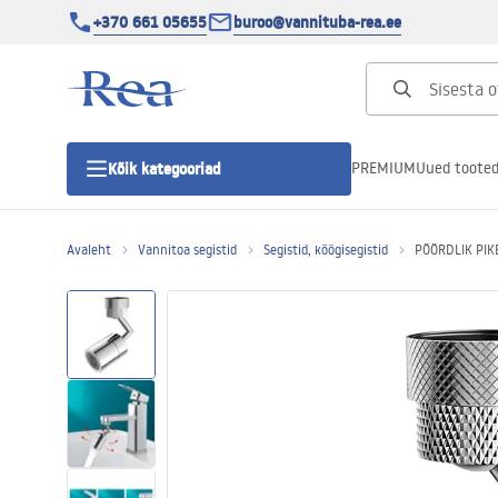
+370 661 05655
buroo@vannituba-rea.ee
PREMIUM
Uued toote
Kõik kategooriad
Avaleht
Vannitoa segistid
Segistid, köögisegistid
PÖÖRDLIK PIK
Dušikabiinid
Duši uks
Vannitoa dušialused
Lineaarne duši äravool