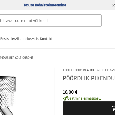
Tasuta Kohaletoimetamine
S
d
Bestseller
Allahindlus
Meist
Kontakt
ENDUS REA COLT CHROME
TOOTEKOOD
:
REA-B0132
ID
:
11142
PÖÖRDLIK PIKENDU
18,00 €
Saatmine esmaspäev.