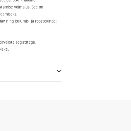
 veejoa, 360-kraadine
stamise võimalus. See on
ndamiseks.
av ning kulumis- ja roostekindel,
avaliste segistitega.
ekti.