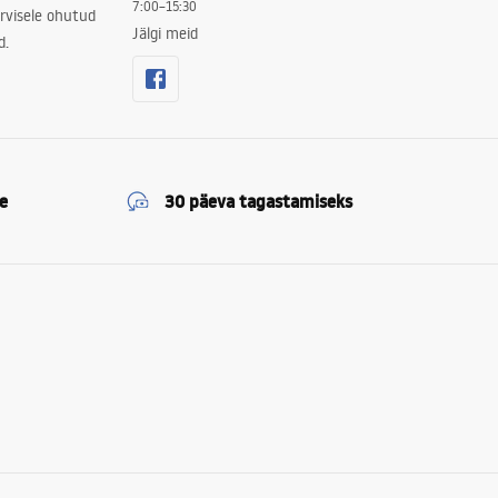
7:00–15:30
rvisele ohutud
Jälgi meid
d.
e
30 päeva tagastamiseks