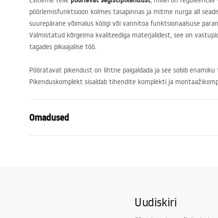
pöörlevat segistipikendust
Esitleme teile
, millel on reguleeritav
pöörlemisfunktsioon kolmes tasapinnas ja mitme nurga all seadi
suurepärane võimalus köögi või vannitoa funktsionaalsuse para
Valmistatud kõrgeima kvaliteediga materjalidest, see on vastupid
tagades pikaajalise töö.
Pööratavat pikendust on lihtne paigaldada ja see sobib enamiku t
Pikenduskomplekt sisaldab tihendite komplekti ja montaažikompl
Omadused
Garantii
24 kuud
Värv
Chrome
Lõpeta
läikiv
Uudiskiri