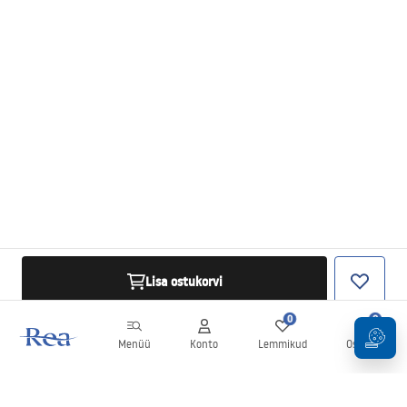
Lisa ostukorvi
0
0
Menüü
Konto
Lemmikud
Ostukorv