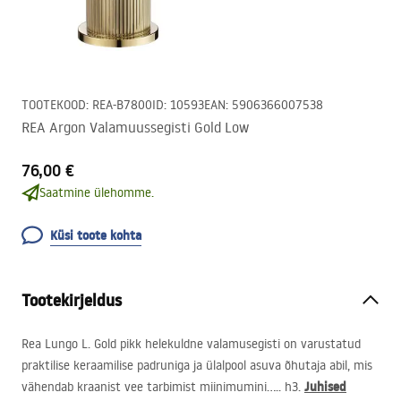
TOOTEKOOD
:
REA-B7800
ID
:
10593
EAN
:
5906366007538
REA Argon Valamuussegisti Gold Low
76,00 €
Saatmine ülehomme.
Küsi toote kohta
Tootekirjeldus
Rea Lungo L. Gold pikk helekuldne valamusegisti on varustatud
praktilise keraamilise padruniga ja ülalpool asuva õhutaja abil, mis
Juhised
vähendab kraanist vee tarbimist miinimumini….. h3.