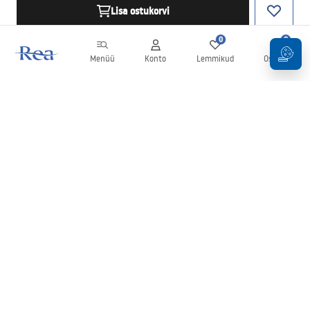
Lisa ostukorvi
0
0
Menüü
Konto
Lemmikud
Ostukorv
Uudiskiri
Olge kursis uudiste ja kampaaniatega!
Registreeru
Oma andmete sisestamise ja kinnitamisega nõustute uudiskirja
saamisega vastavalt
tingimustes
sätestatule.