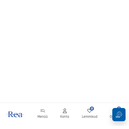
0
0
Menüü
Konto
Lemmikud
Ostukorv