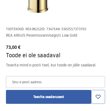
TOOTEKOOD
:
REA-B6212
ID
:
7347
EAN
:
5902557373765
REA ARGUS Pesemisvannisegisti Low Gold
73,00 €
Toode ei ole saadaval
Teavita mind e-posti teel, kui toode on jälle saadaval.
Sinu e-posti aadress
Teavita saadavusest