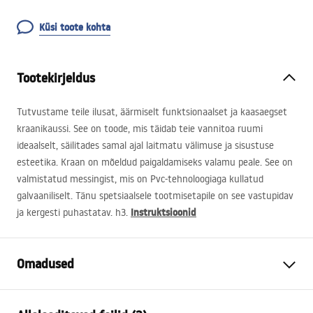
Küsi toote kohta
Tootekirjeldus
Tutvustame teile ilusat, äärmiselt funktsionaalset ja kaasaegset
kraanikaussi. See on toode, mis täidab teie vannitoa ruumi
ideaalselt, säilitades samal ajal laitmatu välimuse ja sisustuse
esteetika. Kraan on mõeldud paigaldamiseks valamu peale. See on
valmistatud messingist, mis on Pvc-tehnoloogiaga kullatud
galvaaniliselt. Tänu spetsiaalsele tootmisetapile on see vastupidav
Instruktsioonid
ja kergesti puhastatav. h3.
Omadused
Kraani tüüp
pesemisbassein