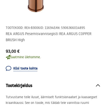
TOOTEKOOD
:
REA-B3006
ID
:
11694
EAN
:
5906366014895
REA ARGUS Pesemisvannisegisti REA ARGUS COPPER
BRUSH High
93,00 €
Saatmine ülehomme.
Küsi toote kohta
Tootekirjeldus
Tutvustame teile ilusat, äärmiselt funktsionaalset ja kaasaegset
kraanikaussi. See on toode, mis täidab teie vannitoa ruumi