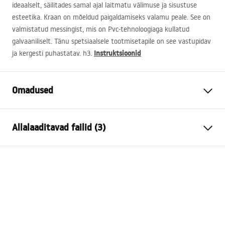
ideaalselt, säilitades samal ajal laitmatu välimuse ja sisustuse
esteetika. Kraan on mõeldud paigaldamiseks valamu peale. See on
valmistatud messingist, mis on Pvc-tehnoloogiaga kullatud
galvaaniliselt. Tänu spetsiaalsele tootmisetapile on see vastupidav
Instruktsioonid
ja kergesti puhastatav. h3.
Omadused
Kraani tüüp
pesemisbassein
Allalaaditavad failid (3)
Paigaldusviis
Pealt paigaldatav
Värv
Harjatud vask
Garantiitingimused
Vooliku tüüp
Fikseeritud
Warranty_Terms_and_Conditions_Faucets_-_5.pdf
Materjal
Messing
Väljalaskeava ulatus
94
mm
Paigaldusjuhend
Kõrgus
285
mm
faucet.pdf