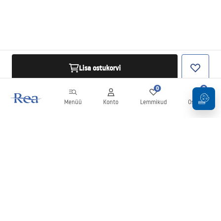
Lisa ostukorvi
0
0
Menüü
Konto
Lemmikud
Ostukorv
Uudiskiri
Olge kursis uudiste ja kampaaniatega!