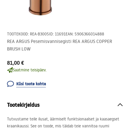
TOOTEKOOD
:
REA-B3005
ID
:
11691
EAN
:
5906366014888
REA ARGUS Pesemisvannisegisti REA ARGUS COPPER
BRUSH LOW
81,00 €
Saatmine teisipäev.
Küsi toote kohta
Tootekirjeldus
Tutvustame teile ilusat, äärmiselt funktsionaalset ja kaasaegset
kraanikaussi. See on toode, mis täidab teie vannitoa ruumi