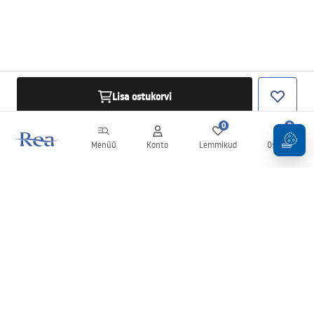
Lisa ostukorvi
0
0
Menüü
Konto
Lemmikud
Ostukorv
Uudiskiri
Olge kursis uudiste ja kampaaniatega!