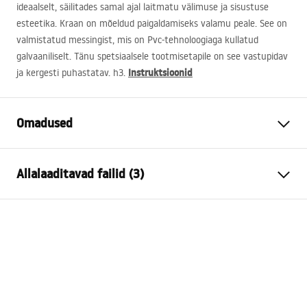
ideaalselt, säilitades samal ajal laitmatu välimuse ja sisustuse
esteetika. Kraan on mõeldud paigaldamiseks valamu peale. See on
valmistatud messingist, mis on Pvc-tehnoloogiaga kullatud
galvaaniliselt. Tänu spetsiaalsele tootmisetapile on see vastupidav
Instruktsioonid
ja kergesti puhastatav. h3.
Omadused
Kraani tüüp
pesemisbassein
Allalaaditavad failid (3)
Paigaldusviis
Pealt paigaldatav
Värv
Harjatud vask
Garantiitingimused
Vooliku tüüp
Fikseeritud
Warranty_Terms_and_Conditions_Faucets_-_5.pdf
Materjal
Messing
Väljalaskeava ulatus
94
mm
Paigaldusjuhend
Kõrgus
160
mm
faucet.pdf