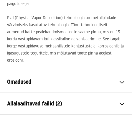
paigutusega.
Pvd (Physical Vapor Deposition) tehnoloogia on metallpindade
värvimiseks kasutatav tehnoloogia. Tänu tehnoloogiliselt
arenenud katte pealekandmismeetodile saame pinna, mis on 15
korda vastupidavam kui klassikaline galvaniseerimine. See tagab
kõrge vastupidavuse mehaanilistele kahjustustele, korrosioonile ja
igasugustele teguritele, mis mõjutavad toote pinna aeglast
erosiooni.
Omadused
Kraani tüüp
vann
Allalaaditavad failid (2)
Paigaldusviis
Seinale paigaldatav
Värv
Harjatud kuld
Kokkupaneku juhised
Vooliku tüüp
Fikseeritud
Faucet.pdf