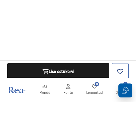
Lisa ostukorvi
0
0
Menüü
Konto
Lemmikud
Ostukorv
Uudiskiri
Olge kursis uudiste ja kampaaniatega!