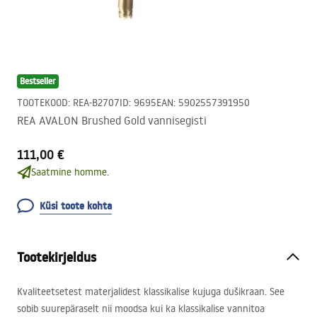
Bestseller
TOOTEKOOD
:
REA-B2707
ID
:
9695
EAN
:
5902557391950
REA AVALON Brushed Gold vannisegisti
111,00 €
Saatmine homme.
Küsi toote kohta
Tootekirjeldus
Kvaliteetsetest materjalidest klassikalise kujuga dušikraan. See
sobib suurepäraselt nii moodsa kui ka klassikalise vannitoa