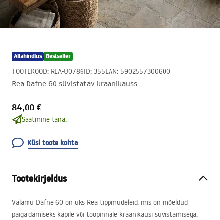
Allahindlus
Bestseller
TOOTEKOOD
:
REA-U0786
ID
:
355
EAN
:
5902557300600
Rea Dafne 60 süvistatav kraanikauss
84,00 €
Saatmine täna.
Küsi toote kohta
Tootekirjeldus
Valamu Dafne 60 on üks Rea tippmudeleid, mis on mõeldud
paigaldamiseks kapile või tööpinnale kraanikausi süvistamisega.