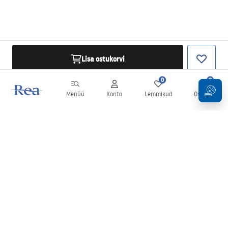
Lisa ostukorvi
0
0
Menüü
Konto
Lemmikud
Ostukorv
Uudiskiri
Olge kursis uudiste ja kampaaniatega!
Registreeru