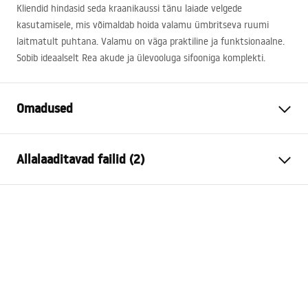
Kliendid hindasid seda kraanikaussi tänu laiade velgede
kasutamisele, mis võimaldab hoida valamu ümbritseva ruumi
laitmatult puhtana. Valamu on väga praktiline ja funktsionaalne.
Sobib ideaalselt Rea akude ja ülevooluga sifooniga komplekti.
Omadused
Paigaldusviis
Pinnasesisene
Allalaaditavad failid (2)
Materjal
Sanitaartehniline keraamika
Värv
Valge
Paigaldusjuhend
Lõpeta
Läikiv
Basin.pdf
Pikkus
620
mm
Laius
470
mm
Garantiitingimused
Kõrgus
180
mm
Warranty_Terms_and_Conditions_Basins_-_5.pdf
Sügavus
125
mm