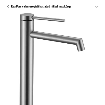
Rea Foss valamusegisti harjatud nikkel Inox kõrge