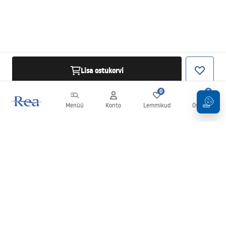
Lisa ostukorvi
0
0
Menüü
Konto
Lemmikud
Ostukorv
Uudiskiri
Olge kursis uudiste ja kampaaniatega!