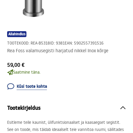
Allahindlus
TOOTEKOOD
:
REA-B5318
ID
:
9381
EAN
:
5902557391516
Rea Foss valamusegisti harjatud nikkel Inox kõrge
59,00 €
Saatmine täna.
Küsi toote kohta
Tootekirjeldus
Esitleme teile kaunist, ülifunktsionaalset ja kaasaegset segistit.
See on toode, mis täidab ideaalselt teie vannitoa ruumi, säilitades