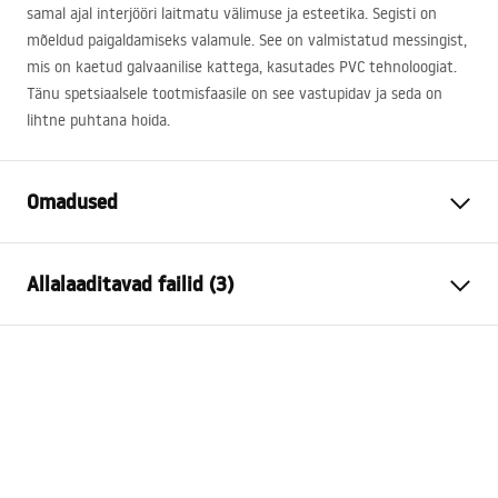
samal ajal interjööri laitmatu välimuse ja esteetika. Segisti on
mõeldud paigaldamiseks valamule. See on valmistatud messingist,
mis on kaetud galvaanilise kattega, kasutades
PVC
tehnoloogiat.
Tänu spetsiaalsele tootmisfaasile on see vastupidav ja seda on
lihtne puhtana hoida.
Omadused
Kraani tüüp
pesemisbassein
Allalaaditavad failid (3)
Paigaldusviis
Pealt paigaldatav
Värv
Harjatud teras
Garantiitingimused
Vooliku tüüp
Fikseeritud
Warranty_Terms_and_Conditions_Faucets_-_5.pdf
Materjal
Messing
Väljalaskeava ulatus
150
mm
Paigaldusjuhend
Kõrgus
295
mm
faucet.pdf