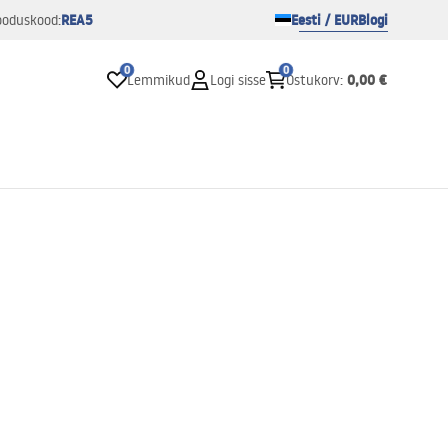
REA5
Eesti / EUR
Blogi
ooduskood:
0
0
0,00 €
Lemmikud
Logi sisse
Ostukorv
: