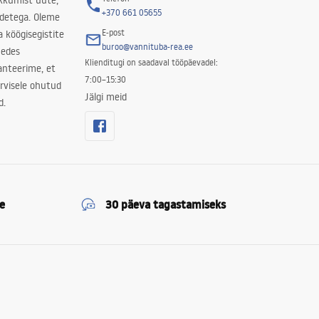
kkumist uute,
+370 661 05655
odetega. Oleme
E-post
a köögisegistite
buroo@vannituba-rea.ee
nedes
Klienditugi on saadaval tööpäevadel:
ranteerime, et
7:00–15:30
rvisele ohutud
Jälgi meid
d.
e
30 päeva tagastamiseks