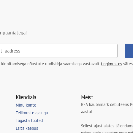
ampaaniatega!
 kinnitamisega nõustute uudiskirja saamisega vastavalt
tingimustes
sätes
Kliendiala
Meist
REA kaubamärk debüteeris Po
Minu konto
aastal.
Tellimuste ajalugu
Tagasta tooted
Sellest ajast alates täiendam
Esita kaebus