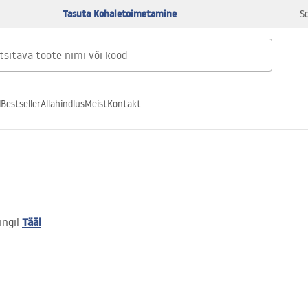
Tasuta Kohaletoimetamine
S
d
Bestseller
Allahindlus
Meist
Kontakt
Tääl
ingil