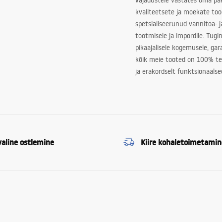
vajadustele vastates oma pa
kvaliteetsete ja moekate to
spetsialiseerunud vannitoa- j
tootmisele ja impordile. Tugi
pikaajalisele kogemusele, ga
kõik meie tooted on 100% te
ja erakordselt funktsionaalse
valine ostlemine
Kiire kohaletoimetamin