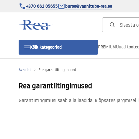
+370 661 05655
buroo@vannituba-rea.ee
PREMIUM
Uued toote
Kõik kategooriad
Avaleht
Rea garantiitingimused
Dušikabiinid
Rea garantiitingimused
Duši uks
Garantiitingimusi saab alla laadida, klõpsates järgmisel l
Vannitoa dušialused
Lineaarne duši äravool