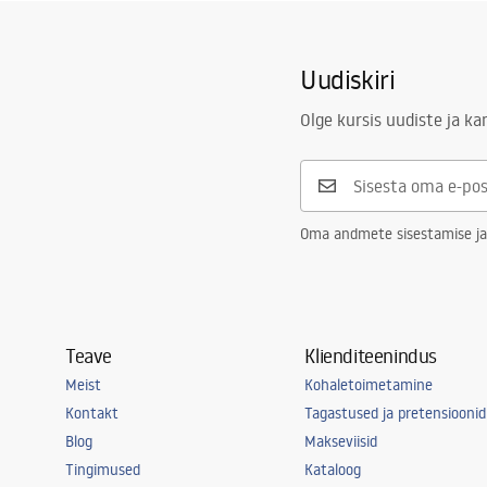
Tualettruumid
Uudiskiri
Vajub ära
Olge kursis uudiste ja k
Vannid ja ekraanid
Vannitoa segistid
Oma andmete sisestamise ja
Vannitoas dušid
Köök
Teave
Klienditeenindus
Meist
Kohaletoimetamine
Vannitoa tarvikud
Kontakt
Tagastused ja pretensioonid
Blog
Makseviisid
Tingimused
Kataloog