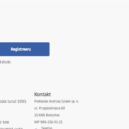
Registreeru
tatule.
Kontakt
ola turul 1993.
Podlasiak Andrzej Cylwik sp. k.
ul. Przędzalniana 60
15-688 Białystok
e teie
NIP 966-216-01-21
Telefon