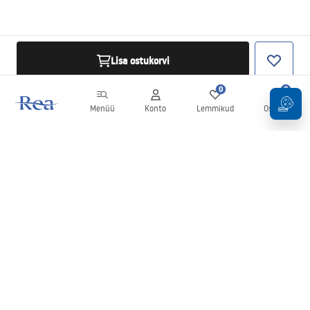
Lisa ostukorvi
0
0
Menüü
Konto
Lemmikud
Ostukorv
Uudiskiri
Olge kursis uudiste ja kampaaniatega!
Registreeru