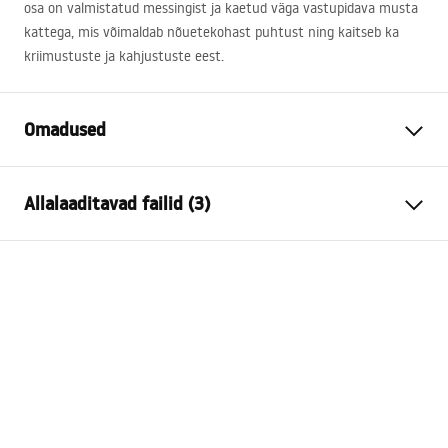
osa on valmistatud messingist ja kaetud väga vastupidava musta
kattega, mis võimaldab nõuetekohast puhtust ning kaitseb ka
kriimustuste ja kahjustuste eest.
Omadused
Kraani tüüp
vann
Allalaaditavad failid (3)
Paigaldusviis
Tööpinnale, Vann
Värv
Must
Kokkupaneku juhised
Vooliku tüüp
Liigutatav
Faucet.pdf
Materjal
Messing
Väljalaskeava ulatus
195
mm
Karta produktu
Kõrgus
115
mm
BATERIA WANNOWA 3-OTWOROWA GLEN CZARNA.pdf
Kattetehnoloogia
Electroplating
Ühenduse läbimõõt
1/2 tolli