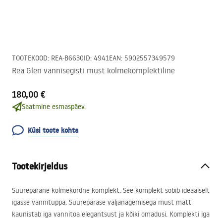
TOOTEKOOD
:
REA-B6630
ID
:
4941
EAN
:
5902557349579
Rea Glen vannisegisti must kolmekomplektiline
180,00 €
Saatmine esmaspäev.
Küsi toote kohta
Tootekirjeldus
Suurepärane kolmekordne komplekt. See komplekt sobib ideaalselt
igasse vannituppa. Suurepärase väljanägemisega must matt
kaunistab iga vannitoa elegantsust ja kõiki omadusi. Komplekti iga