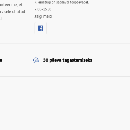
Klienditugi on saadaval tööpäevadel:
ranteerime, et
7:00–15:30
rvisele ohutud
Jälgi meid
d.
e
30 päeva tagastamiseks