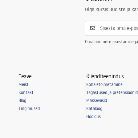
Turvalisuse teave
Kattetehnoloogia
Chrome plat
Safety_Information_Faucets.pdf
Olge kursis uudiste ja k
Ühenduse läbimõõt
3/8 tolli
Garantii
5 aastat
Oma andmete sisestamise ja
Teave
Klienditeenindus
Meist
Kohaletoimetamine
Kontakt
Tagastused ja pretensioonid
Blog
Makseviisid
Tingimused
Kataloog
Hooldus