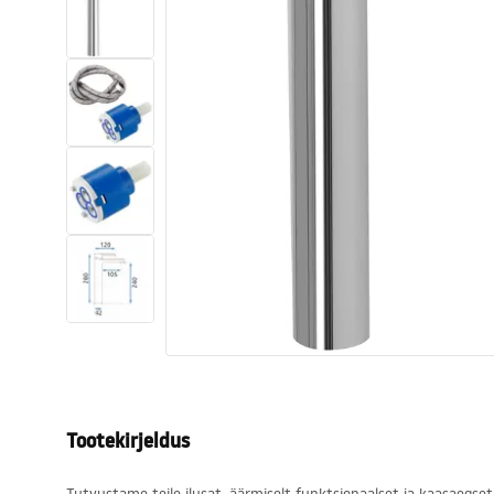
Tualettruumid
Vajub ära
Vannid ja ekraanid
Vannitoa segistid
Vannitoas dušid
Köök
Vannitoa tarvikud
Tootekirjeldus