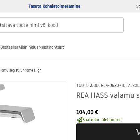
Tasuta Kohaletoimetamine
S
d
Bestseller
Allahindlus
Meist
Kontakt
lamu segisti Chrome High
TOOTEKOOD
:
REA-B6207
ID
:
7320
E
REA HASS valamu s
104,00 €
Saatmine ülehomme.