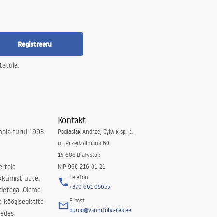
Registreeru
tatule.
Kontakt
ola turul 1993.
Podlasiak Andrzej Cylwik sp. k.
ul. Przędzalniana 60
15-688 Białystok
e teie
NIP 966-216-01-21
Telefon
kkumist uute,
+370 661 05655
odetega. Oleme
E-post
a köögisegistite
buroo@vannituba-rea.ee
nedes