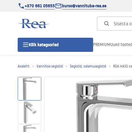
+370 661 05655
buroo@vannituba-rea.ee
PREMIUM
Uued toote
Kõik kategooriad
Avaleht
Vannitoa segistid
Segistid, valamusegistid
REA HASS va
Dušikabiinid
Duši uks
Vannitoa dušialused
Lineaarne duši äravool