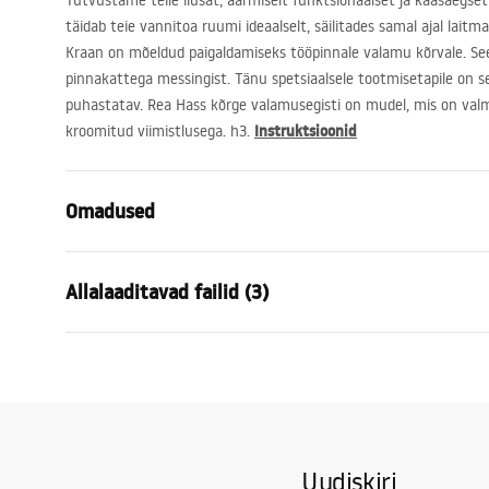
Tutvustame teile ilusat, äärmiselt funktsionaalset ja kaasaegset
täidab teie vannitoa ruumi ideaalselt, säilitades samal ajal laitm
Kraan on mõeldud paigaldamiseks tööpinnale valamu kõrvale. Se
pinnakattega messingist. Tänu spetsiaalsele tootmisetapile on se
puhastatav. Rea Hass kõrge valamusegisti on mudel, mis on valm
Instruktsioonid
kroomitud viimistlusega. h3.
Omadused
Kraani tüüp
pesemisbas
Allalaaditavad failid (3)
Paigaldusviis
Pealt paiga
Värv
Chrome
Garantiitingimused
Vooliku tüüp
Fikseeritud
Paiga
Warranty_Terms_and_Conditions_
faucet
Materjal
Messing
Faucets_-_5.pdf
Väljalaskeava ulatus
105
mm
Uudiskiri
Kõrgus
280
mm