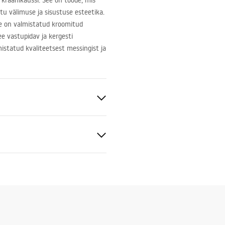
 kraanikaussi. See on toode, mis
atu välimuse ja sisustuse esteetika.
e on valmistatud kroomitud
e vastupidav ja kergesti
istatud kvaliteetsest messingist ja
sein
ldatav
ldusjuhend
.pdf