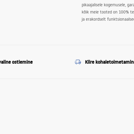
pikaajalisele kogemusele, ga
kõik meie tooted on 100% te
ja erakordselt funktsionaalse
valine ostlemine
Kiire kohaletoimetamin