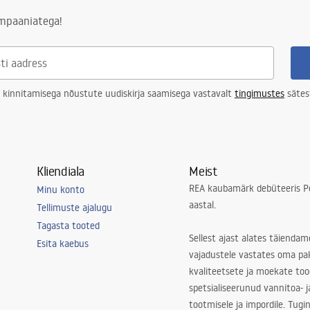
ing
ampaaniatega!
 kinnitamisega nõustute uudiskirja saamisega vastavalt
tingimustes
sätes
Kliendiala
Meist
REA kaubamärk debüteeris Po
Minu konto
aastal.
Tellimuste ajalugu
Tagasta tooted
Sellest ajast alates täiendam
Esita kaebus
vajadustele vastates oma pa
kvaliteetsete ja moekate to
spetsialiseerunud vannitoa- j
tootmisele ja impordile. Tugi