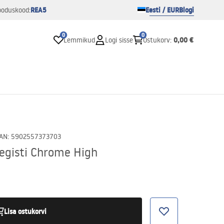
REA5
Eesti / EUR
Blogi
ooduskood:
0
0
0,00 €
Lemmikud
Logi sisse
Ostukorv
:
AN
:
5902557373703
egisti Chrome High
Lisa ostukorvi