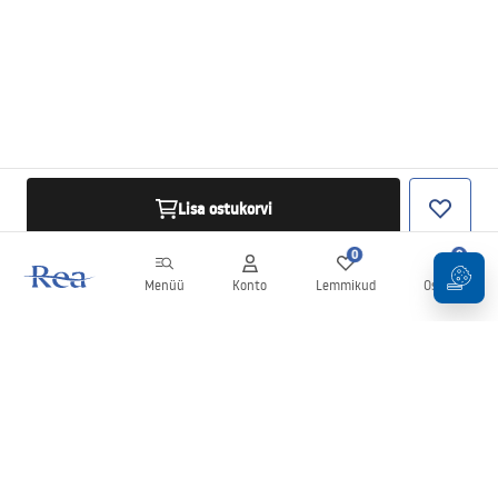
Lisa ostukorvi
0
0
Menüü
Konto
Lemmikud
Ostukorv
Uudiskiri
Olge kursis uudiste ja kampaaniatega!