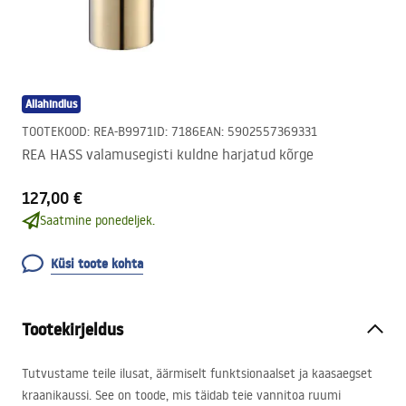
Allahindlus
TOOTEKOOD
:
REA-B9971
ID
:
7186
EAN
:
5902557369331
REA HASS valamusegisti kuldne harjatud kõrge
127,00 €
Saatmine ponedeljek.
Küsi toote kohta
Tootekirjeldus
Tutvustame teile ilusat, äärmiselt funktsionaalset ja kaasaegset
kraanikaussi. See on toode, mis täidab teie vannitoa ruumi