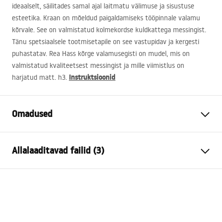
ideaalselt, säilitades samal ajal laitmatu välimuse ja sisustuse
esteetika. Kraan on mõeldud paigaldamiseks tööpinnale valamu
kõrvale. See on valmistatud kolmekordse kuldkattega messingist.
Tänu spetsiaalsele tootmisetapile on see vastupidav ja kergesti
puhastatav. Rea Hass kõrge valamusegisti on mudel, mis on
valmistatud kvaliteetsest messingist ja mille viimistlus on
Instruktsioonid
harjatud matt. h3.
Omadused
Kraani tüüp
pesemisbassein
Allalaaditavad failid (3)
Paigaldusviis
Pealt paigaldatav
Värv
Harjatud kuld
Garantiitingimused
Vooliku tüüp
Fikseeritud
Warranty_Terms_and_Conditions_Faucets_-_5.pdf
Materjal
Messing
Väljalaskeava ulatus
105
mm