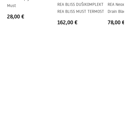
Easy Clean kate
Jah, klaasi ühel poolel
REA BLISS DUŠIKOMPLEKT
REA Neox Sup
Must
REA BLISS MUST TERMOST
Drain Black 
28,00 €
162,00 €
78,00 €