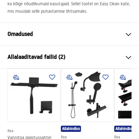
ka kõige nõudlikumaid kasutajaid. Sellel tootel on Easy Clean kate,
mis muudab selle puhastamise lihtsamaks.
Omadused
Suurus (uks x sein)
80x80
Allalaaditavad failid (2)
Värv
Must
Kabiini tüüp
Nurgas
shower manual
Klaasi värvus
Transparent 6mm
shower manual.pdf
Avamismeetod
Kallutatav
Paigaldamine
Dušialusel või põrandal
Instrukcja montażu
Kõrgus (mm)
2005
mm
Instrukcja_kabiny_Hugo_PL.pdf
Dušikabiini suund
Universaalne
Allahindlus
Allahindlus
Garantii
24 kuud
Rea
Vannitoa pigistussahtel
Rea
Rea