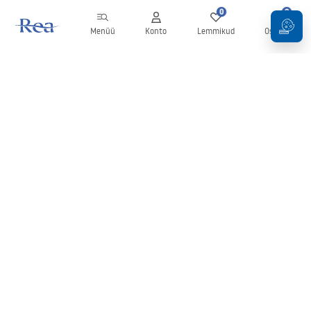
0
0
Menüü
Konto
Lemmikud
Ostukorv
Uudiskiri
Olge kursis uudiste ja kampaaniatega!
Registreeru
Oma andmete sisestamise ja kinnitamisega nõustute uudiskirja
saamisega vastavalt
tingimustes
sätestatule.