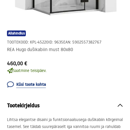
Allahindlus
TOOTEKOOD
:
KPL-45220
ID
:
9635
EAN
:
5902557382767
REA Hugo dušikabiin must 80x80
460,00 €
Saatmine teisipäev.
Küsi toote kohta
Tootekirjeldus
Lihtsa elegantse disaini ja funktsionaalsusega dušikabiin kõrgeimal
tasemel. See täidab suurepäraselt iga vannitoa ruumi ja rahuldab