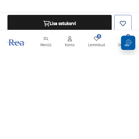
Lisa ostukorvi
0
0
Menüü
Konto
Lemmikud
Ostukorv
Uudiskiri
Olge kursis uudiste ja kampaaniatega!
Registreeru
Oma andmete sisestamise ja kinnitamisega nõustute uudiskirja