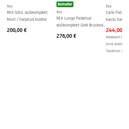
Bestseller
Garantii
24 kuud
Rea
Rea
REA SOUL dušikomplekt
Rea
Carlo Flat ri
Easy Clean kate
Jah, klaasi ühel poolel
REA Lungo Peidetud
Must / harjatud kuldne
kauss harjat
dušikomplekt Gold Brushed
200,00 €
244,00 €
+ BOX
276,00 €
Madalaim hind 
enne allahindlu
Tavahind
:
295,