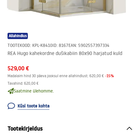
Allahindlus
TOOTEKOOD
:
KPL-K8410
ID
:
8167
EAN
:
5902557397334
REA Hugo kahekordne dušikabiin 80x90 harjatud kuld
529,00 €
-
15
%
Madalaim hind 30 päeva jooksul enne allahindlust:
620,00 €
Tavahind
:
620,00 €
Saatmine ülehomme.
Küsi toote kohta
Tootekirjeldus