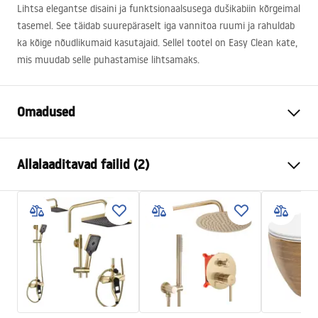
Lihtsa elegantse disaini ja funktsionaalsusega dušikabiin kõrgeimal
tasemel. See täidab suurepäraselt iga vannitoa ruumi ja rahuldab
ka kõige nõudlikumaid kasutajaid. Sellel tootel on Easy Clean kate,
mis muudab selle puhastamise lihtsamaks.
Omadused
Suurus (uks x uks)
80x90
Allalaaditavad failid (2)
Värv
Kuld
Kabiini tüüp
Nurgas
shower manual
Klaasi värvus
Transparent 6mm
shower manual.pdf
Avamismeetod
Saab kallutada mõlemale poole
Paigaldamine
Dušialusel või põrandal
Instrukcja montażu
Kõrgus (mm)
2005
mm
Instrukcja_Hugo_double_PL.pdf
Dušikabiini suund
Universaalne