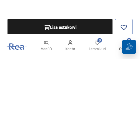
Lisa ostukorvi
0
0
Menüü
Konto
Lemmikud
Ostukorv
Uudiskiri
Olge kursis uudiste ja kampaaniatega!
Registreeru