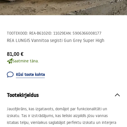
TOOTEKOOD
:
REA-B6102
ID
:
11029
EAN
:
5906366008177
REA LUNGIS Vannitoa segisti Gun Grey Super High
81,00 €
Saatmine täna.
Küsi toote kohta
Tootekirjeldus
Jaucējkrāns, kas izgatavots, domājot par funkcionalitāti un
izskatu. Tas ir izstrādājums, kas lieliski aizpildīs jūsu vannas
istabas telpu, vienlaikus saglabājot perfektu izskatu un interjera