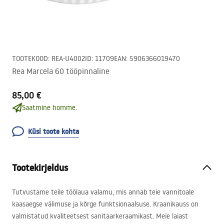
TOOTEKOOD
:
REA-U4002
ID
:
11709
EAN
:
5906366019470
Rea Marcela 60 tööpinnaline
85,00 €
Saatmine homme.
Küsi toote kohta
Tootekirjeldus
Tutvustame teile töölaua valamu, mis annab teie vannitoale
kaasaegse välimuse ja kõrge funktsionaalsuse. Kraanikauss on
valmistatud kvaliteetsest sanitaarkeraamikast. Meie laiast