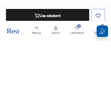
Lisa ostukorvi
0
0
Menüü
Konto
Lemmikud
Ostukorv
Uudiskiri
Olge kursis uudiste ja kampaaniatega!
Registreeru
Oma andmete sisestamise ja kinnitamisega nõustute uudiskirja