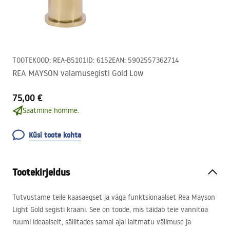
TOOTEKOOD
:
REA-B5101
ID
:
6152
EAN
:
5902557362714
REA MAYSON valamusegisti Gold Low
75,00 €
Saatmine homme.
Küsi toote kohta
Tootekirjeldus
Tutvustame teile kaasaegset ja väga funktsionaalset Rea Mayson
Light Gold segisti kraani. See on toode, mis täidab teie vannitoa
ruumi ideaalselt, säilitades samal ajal laitmatu välimuse ja