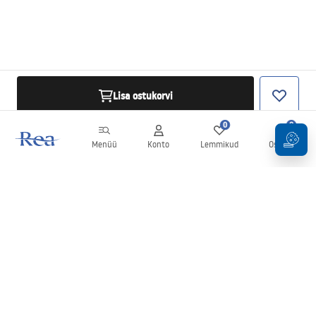
Lisa ostukorvi
0
0
Menüü
Konto
Lemmikud
Ostukorv
Uudiskiri
Olge kursis uudiste ja kampaaniatega!
Registreeru