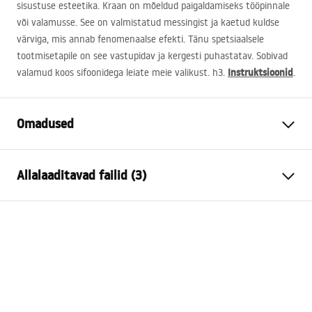
sisustuse esteetika. Kraan on mõeldud paigaldamiseks tööpinnale
või valamusse. See on valmistatud messingist ja kaetud kuldse
värviga, mis annab fenomenaalse efekti. Tänu spetsiaalsele
tootmisetapile on see vastupidav ja kergesti puhastatav. Sobivad
Instruktsioonid
valamud koos sifoonidega leiate meie valikust. h3.
.
Omadused
Kraani tüüp
pesemisbassein
Allalaaditavad failid (3)
Paigaldusviis
Pealt paigaldatav
Värv
Kuld
Garantiitingimused
Vooliku tüüp
Fikseeritud
Warranty_Terms_and_Conditions_Faucets_-_5.pdf
Materjal
Messing
Väljalaskeava ulatus
125
mm
Paigaldusjuhend
Kõrgus
165
mm
faucet.pdf