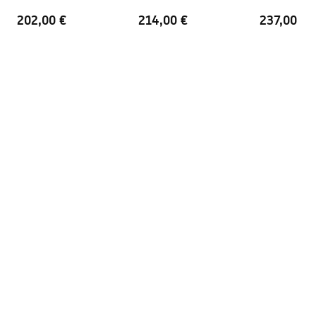
+ BOX
termostaadiga
Light Brush 
202,00 €
214,00 €
237,00 €