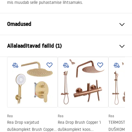
mis muudab selle puhastamise lihtsamaks.
Omadused
Suurus (uks x sein)
100x80
Allalaaditavad failid (1)
Värv
Harjatud kuld
Kabiini tüüp
Nurgas
Manual
Klaasi värvus
Transparent 6mm
Instrukcja Kabiny Montana.pdf
Avamismeetod
Libistades
Paigaldamine
Dušialusel või põrandal
Kõrgus (mm)
2005
mm
Dušikabiini suund
Universaalne
Garantii
24 kuud
Rea
Rea
Rea
Rea Drop varjatud
Rea Drop Brush Copper 'i
TERMOSTADI
Easy Clean kate
Jah, klaasi ühel poolel
dušikomplekt Brush Copper
dušikomplekt koos
DUŠIKOMPLEK