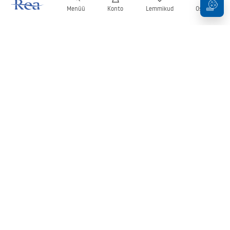
Menüü
Konto
Lemmikud
Ostukorv
Uudiskiri
Olge kursis uudiste ja kampaaniatega!
Registreeru
Oma andmete sisestamise ja kinnitamisega nõustute uudiskirja
saamisega vastavalt
tingimustes
sätestatule.