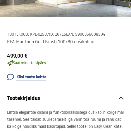
TOOTEKOOD
:
KPL-K2507
ID
:
10715
EAN
:
5906366008504
REA Montana Gold Brush 100x80 dušikabiin
499,00 €
Saatmine teisipäev.
Küsi toote kohta
Tootekirjeldus
Lihtsa elegantse disaini ja funktsionaalsusega dušikabiin kõrgeimal
tasemel. See täidab suurepäraselt iga vannitoa ruumi ja rahuldab
ka kõige nõudlikumaid kasutajaid. Sellel tootel on Easy Clean kate,