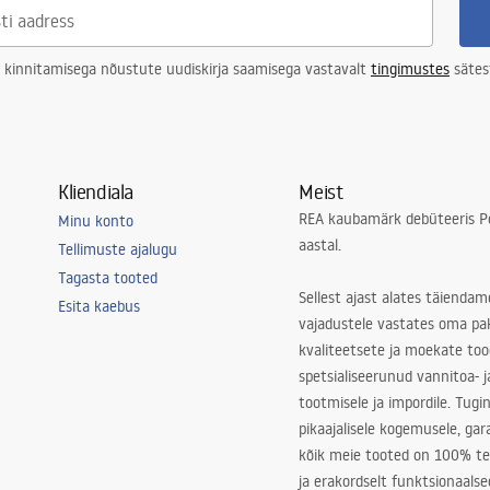
 kinnitamisega nõustute uudiskirja saamisega vastavalt
tingimustes
sätes
Kliendiala
Meist
REA kaubamärk debüteeris Po
Minu konto
aastal.
Tellimuste ajalugu
Tagasta tooted
Sellest ajast alates täiendam
Esita kaebus
vajadustele vastates oma pa
kvaliteetsete ja moekate to
spetsialiseerunud vannitoa- j
tootmisele ja impordile. Tugi
pikaajalisele kogemusele, ga
kõik meie tooted on 100% te
ja erakordselt funktsionaalse