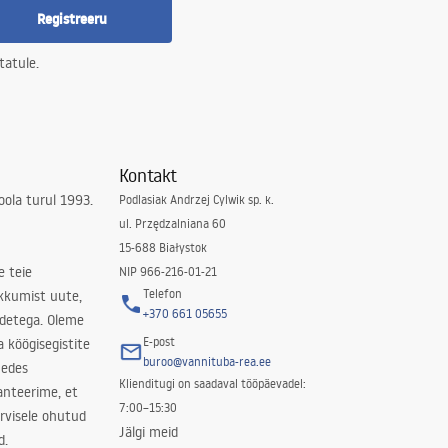
Registreeru
tatule.
Kontakt
ola turul 1993.
Podlasiak Andrzej Cylwik sp. k.
ul. Przędzalniana 60
15-688 Białystok
e teie
NIP 966-216-01-21
Telefon
kkumist uute,
+370 661 05655
odetega. Oleme
E-post
a köögisegistite
buroo@vannituba-rea.ee
nedes
Klienditugi on saadaval tööpäevadel:
ranteerime, et
7:00–15:30
rvisele ohutud
Jälgi meid
d.