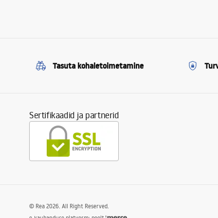
Tasuta kohaletoimetamine
Tur
Sertifikaadid ja partnerid
©
Rea
2026
. All Right Reserved.
e-kaubanduse platvorm: poolt