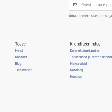
Kraani auk
Ei
Ülevooluava
Ei
Oma andmete sisestamise ja
Teave
Klienditeenindus
Meist
Kohaletoimetamine
Kontakt
Tagastused ja pretensioonid
Blog
Makseviisid
Tingimused
Kataloog
Hooldus