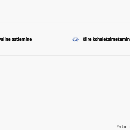
valine ostlemine
Kiire kohaletoimetamin
Me tarn