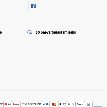
e
30 päeva tagastamiseks
ime
Ostke turvaliselt