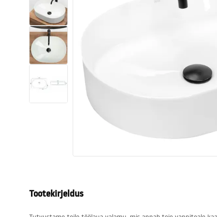
Tualettruumid
Vajub ära
Vannid ja ekraanid
Vannitoa segistid
Vannitoas dušid
Köök
Vannitoa tarvikud
Tootekirjeldus