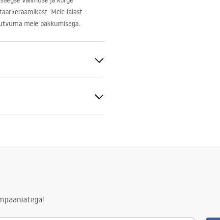
saegse välimuse ja kõrge
taarkeraamikast. Meie laiast
s tutvuma meie pakkumisega.
niline keraamika
tiitingimused
nty_Terms_and_Conditions_
_-_5.pdf
ampaaniatega!