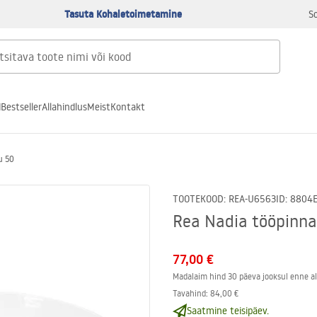
Tasuta Kohaletoimetamine
S
d
Bestseller
Allahindlus
Meist
Kontakt
u 50
TOOTEKOOD
:
REA-U6563
ID
:
8804
Rea Nadia tööpinna
77,00 €
Madalaim hind 30 päeva jooksul enne al
Tavahind
:
84,00 €
Saatmine teisipäev.