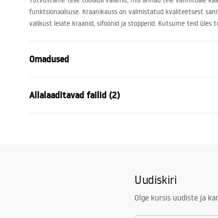
Tutvustame teile töölaua valamu, mis annab teie vannitoale kaa
funktsionaalsuse. Kraanikauss on valmistatud kvaliteetsest sani
valikust leiate kraanid, sifoonid ja stopperid. Kutsume teid üle
Omadused
Paigaldusviis
Tööpinnale
Allalaaditavad failid (2)
Materjal
Sanitaarteh
Värv
Valge
Garan
Lõpeta
Läikiv
Kokkupaneku juhised
Warra
Basin.pdf
Pikkus
500
mm
Basins
Laius
380
mm
Uudiskiri
Kõrgus
140
mm
Sügavus
105
mm
Olge kursis uudiste ja k
Kuju
Ovaalne