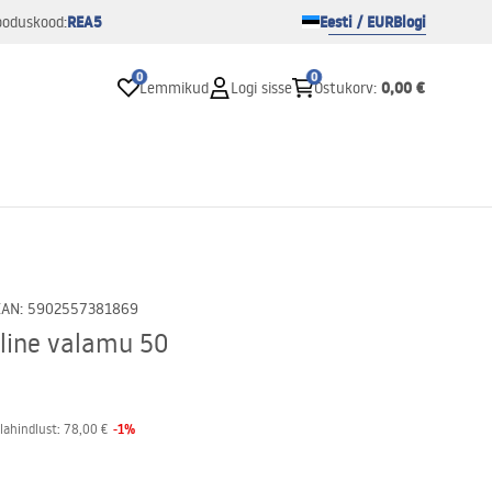
REA5
Eesti / EUR
Blogi
ooduskood:
0
0
0,00 €
Lemmikud
Logi sisse
Ostukorv
:
EAN
:
5902557381869
line valamu 50
-
1
%
lahindlust:
78,00 €