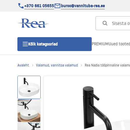
+370 661 05655
buroo@vannituba-rea.ee
PREMIUM
Uued toote
Kõik kategooriad
Avaleht
Valamud, vannitoa valamud
Rea Nadia tööpinnaline valam
Dušikabiinid
Duši uks
Vannitoa dušialused
Lineaarne duši äravool