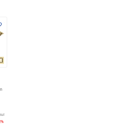
in
sul
2
%