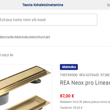
Tasuta Kohaletoimetamine
S
d
Bestseller
Allahindlus
Meist
Kontakt
ED GOLD 90
Allahindlus
TOOTEKOOD
:
REA-G2704
ID
:
9718
E
REA Neox pro Line
87,00 €
Madalaim hind 30 päeva jooksul enne al
Tavahind
:
93,00 €