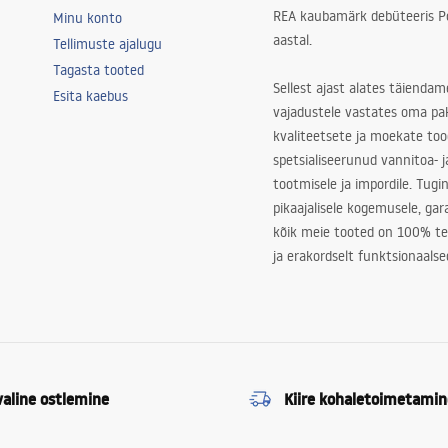
REA kaubamärk debüteeris Po
Minu konto
aastal.
Tellimuste ajalugu
Tagasta tooted
Sellest ajast alates täiendam
Esita kaebus
vajadustele vastates oma pa
kvaliteetsete ja moekate to
spetsialiseerunud vannitoa- j
tootmisele ja impordile. Tugi
pikaajalisele kogemusele, ga
kõik meie tooted on 100% te
ja erakordselt funktsionaalse
valine ostlemine
Kiire kohaletoimetamin