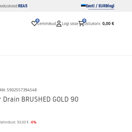
REA5
Eesti / EUR
Blogi
ooduskood:
0
0
0,00 €
Lemmikud
Logi sisse
Ostukorv
:
AN
:
5902557394548
ar Drain BRUSHED GOLD 90
-
6
%
lahindlust:
93,00 €