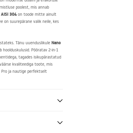
 on modernse disaini ja erakordse
mistluse poolest, mis annab
e
AISI
304
on toode mitte ainult
See on suurepärane valik neile, kes
Nano
aastateks. Tänu uuenduslikule
b hoolduskulusid. Pööratav 2-in-1
entidega, tagades isikupärastatud
väärse kvaliteediga toote, mis
 Pro ja nautige perfektselt
°