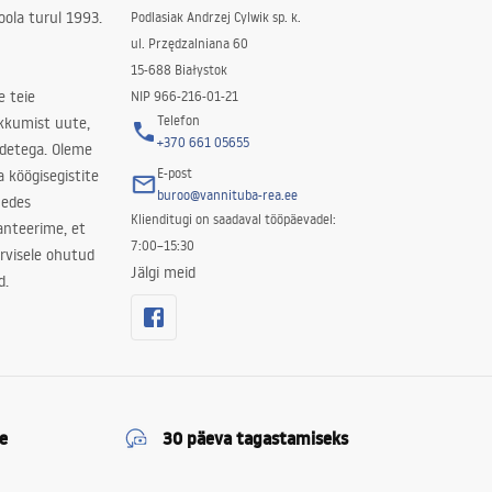
ola turul 1993.
Podlasiak Andrzej Cylwik sp. k.
ul. Przędzalniana 60
15-688 Białystok
e teie
NIP 966-216-01-21
Telefon
kkumist uute,
+370 661 05655
odetega. Oleme
E-post
a köögisegistite
buroo@vannituba-rea.ee
nedes
Klienditugi on saadaval tööpäevadel:
ranteerime, et
7:00–15:30
rvisele ohutud
Jälgi meid
d.
e
30 päeva tagastamiseks