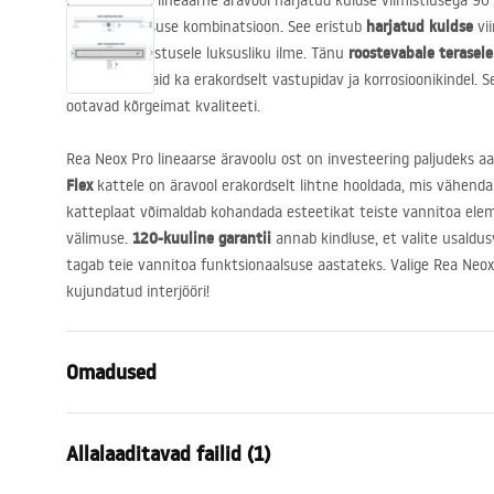
Rea Neox Pro lineaarne äravool harjatud kuldse viimistlusega 90
harjatud kuldse
funktsionaalsuse kombinatsioon. See eristub
vii
roostevabale terasel
vannitoa sisustusele luksusliku ilme. Tänu
esteetiline, vaid ka erakordselt vastupidav ja korrosioonikindel. 
ootavad kõrgeimat kvaliteeti.
Rea Neox Pro lineaarse äravoolu ost on investeering paljudeks 
Flex
kattele on äravool erakordselt lihtne hooldada, mis vähenda
katteplaat võimaldab kohandada esteetikat teiste vannitoa elem
120-kuuline garantii
välimuse.
annab kindluse, et valite usaldus
tagab teie vannitoa funktsionaalsuse aastateks. Valige Rea Neox
kujundatud interjööri!
Omadused
Drenaaži tüüp
Regulaarne
Allalaaditavad failid (1)
Kraanikaussi tüüp
pööratav 360