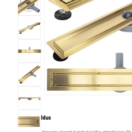
Tualettruumid
Vajub ära
Vannid ja ekraanid
Vannitoa segistid
Vannitoas dušid
Köök
Vannitoa tarvikud
Tootekirjeldus