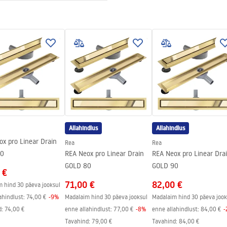
tevaba teras
adi sisestamiseks
ktsiooni puhul 120 kuud, muude
uhul 24 kuud
Allahindlus
Allahindlus
x pro Linear Drain
Rea
Rea
70
REA Neox pro Linear Drain
REA Neox pro Linear Dra
GOLD 80
GOLD 90
 €
71,00 €
82,00 €
 hind 30 päeva jooksul
ahindlust:
74,00 €
-
9
%
Madalaim hind 30 päeva jooksul
Madalaim hind 30 päeva jook
d
:
74,00 €
enne allahindlust:
77,00 €
-
8
%
enne allahindlust:
84,00 €
-
Tavahind
:
79,00 €
Tavahind
:
84,00 €