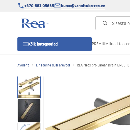
+370 661 05655
buroo@vannituba-rea.ee
PREMIUM
Uued toote
Kõik kategooriad
Avaleht
Lineaarne duši äravool
REA Neox pro Linear Drain BRUSH
Dušikabiinid
Duši uks
Vannitoa dušialused
Lineaarne duši äravool