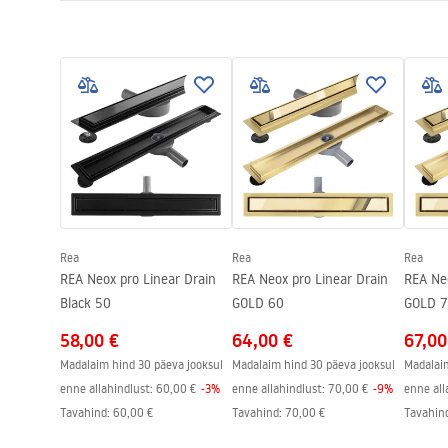
Äravoolu pikkus (cm)
90
Kokkupaneku juhised
Drenaažimaterjal
AISI 304 roos
LINEAR-3.pdf
Värv
Harjatud kuld
Kraanikaussi tüüp
ühepoolne pla
Mahutavus
0,45 l/s
Kest
Nano Flex
Garantii
Teraskonstru
elementide p
Rea
Rea
Rea
REA Neox pro Linear Drain
REA Neox pro Linear Drain
REA Neo
Black 50
GOLD 60
GOLD 
58,00 €
64,00 €
67,00
Madalaim hind 30 päeva jooksul
Madalaim hind 30 päeva jooksul
Madalaim
enne allahindlust:
60,00 €
-
3
%
enne allahindlust:
70,00 €
-
9
%
enne all
Tavahind
:
60,00 €
Tavahind
:
70,00 €
Tavahin