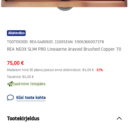
Allahindlus
TOOTEKOOD
:
REA-G4806
ID
:
11005
EAN
:
5906366007378
REA NEOX SLIM PRO Lineaarne äravool Brushed Copper 70
75,00 €
-
11
%
Madalaim hind 30 päeva jooksul enne allahindlust:
84,00 €
Tavahind
:
84,00 €
Saatmine teisipäev.
Küsi toote kohta
Tootekirjeldus