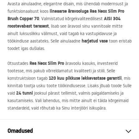
Avasta ainulaadne, elegantne disain, mis ühendab modernsust ja
lineaarse äravooluga Rea Neox Slim Pro
funktsionaalsust koos
Brush Copper 70
AISI
304
. Valmistatud kõrgekvaliteedilisest
roostevabast terasest
, lisab see äravool sinu vannitoale mitte
ainult luksuslikku välimust, vaid tagab ka vastupidavuse ja
harjatud vase
töökindluse aastateks. Selle ainulaadne
toon eristab
toodet igas dušialas.
Rea Neox Slim Pro
Otsustades
äravoolu kasuks, investeerid
tootesse, mis pakub võrreldamatut kvaliteeti ja stiili. Selle
120 kuu pikkuse lekkevastase garantii
konstruktsioon tagab
, mis
kinnitab tootja usku toote töökindlusesse. Lisaks jõuab toode Sulle
24 tunni
vaid
jooksul pärast tellimist, valmis paigaldamiseks ja
kasutamiseks. Vali lahendus, mis mitte ainult ei täida kõrgeimaid
standardeid, vaid rõhutab ka Sinu interjööri isikupära.
Omadused