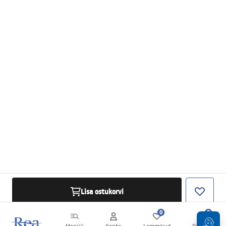
Lisa ostukorvi
0
0