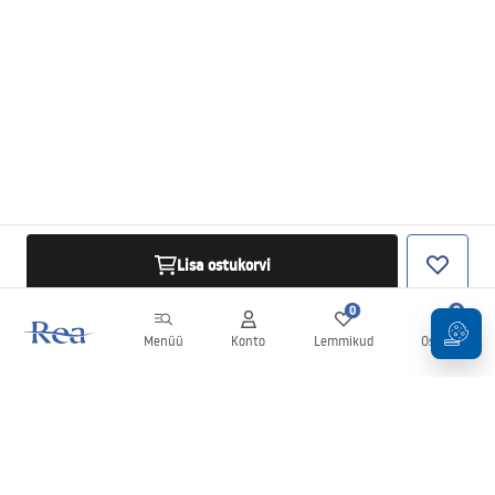
Lisa ostukorvi
0
0
Menüü
Konto
Lemmikud
Ostukorv
Uudiskiri
Olge kursis uudiste ja kampaaniatega!