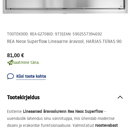
TOOTEKOOD
:
REA-G2708
ID
:
9731
EAN
:
5902557394692
REA Neox Superflow Lineaarne äravool, HARJAS TERAS 90
81,00 €
Saatmine täna.
Küsi toote kohta
Tootekirjeldus
Lineaarsed äravoolurenn Rea Neox Superflow
Esitleme
–
uuenduslik lahendus sinu vannituppa, mis ühendab modernse
roostevabast
disaini ja erakordse funktsionaalsuse. Valmistatud