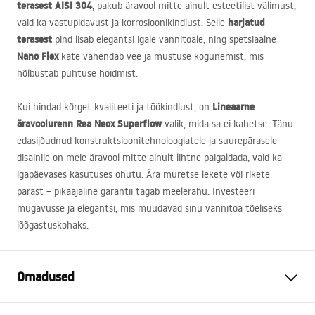
terasest
AISI
304
, pakub äravool mitte ainult esteetilist välimust,
harjatud
vaid ka vastupidavust ja korrosioonikindlust. Selle
terasest
pind lisab elegantsi igale vannitoale, ning spetsiaalne
Nano Flex
kate vähendab vee ja mustuse kogunemist, mis
hõlbustab puhtuse hoidmist.
Lineaarne
Kui hindad kõrget kvaliteeti ja töökindlust, on
äravoolurenn Rea Neox Superflow
valik, mida sa ei kahetse. Tänu
edasijõudnud konstruktsioonitehnoloogiatele ja suurepärasele
disainile on meie äravool mitte ainult lihtne paigaldada, vaid ka
igapäevases kasutuses ohutu. Ära muretse lekete või rikete
pärast – pikaajaline garantii tagab meelerahu. Investeeri
mugavusse ja elegantsi, mis muudavad sinu vannitoa tõeliseks
lõõgastuskohaks.
Omadused
Drenaaži tüüp
Regulaarne