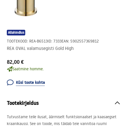
Allahindlus
TOOTEKOOD
:
REA-B6513
ID
:
7333
EAN
:
5902557369812
REA OVAL valamusegisti Gold High
82,00 €
Saatmine homme.
Küsi toote kohta
Tootekirjeldus
Tutvustame teile ilusat, äärmiselt funktsionaalset ja kaasaegset
kraanikaussi. See on toode, mis täidab teie vannitoa ruumi