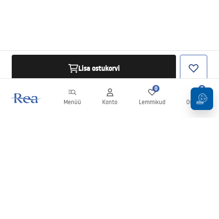
Lisa ostukorvi
0
0
Menüü
Konto
Lemmikud
Ostukorv
Uudiskiri
Olge kursis uudiste ja kampaaniatega!