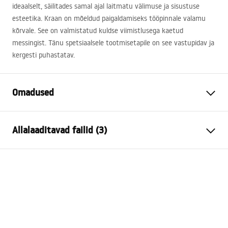
ideaalselt, säilitades samal ajal laitmatu välimuse ja sisustuse
esteetika. Kraan on mõeldud paigaldamiseks tööpinnale valamu
kõrvale. See on valmistatud kuldse viimistlusega kaetud
messingist. Tänu spetsiaalsele tootmisetapile on see vastupidav ja
kergesti puhastatav.
Omadused
Kraani tüüp
pesemisbassein
Allalaaditavad failid (3)
Paigaldusviis
Pealt paigaldatav
Värv
Kuld
Garantiitingimused
Vooliku tüüp
Fikseeritud
Warranty_Terms_and_Conditions_Faucets_-_5.pdf
Materjal
Messing
Väljalaskeava ulatus
150
mm
Paigaldusjuhend
Kõrgus
270
mm
faucet.pdf