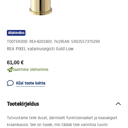
Allahindlus
TOOTEKOOD
:
REA-B2018
ID
:
7419
EAN
:
5902557370290
REA PIXEL valamusegisti Gold Low
61,00 €
Saatmine ülehomme.
Küsi toote kohta
Tootekirjeldus
Tutvustame teile ilusat, äärmiselt funktsionaalset ja kaasaegset
kraanikaussi. See on toode, mis täidab teie vannitoa ruumi