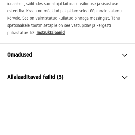
ideaalselt, säilitades samal ajal laitmatu välimuse ja sisustuse
esteetika. Kraan on mõeldud paigaldamiseks tööpinnale valamu
kõrvale. See on valmistatud kullatud pinnaga messingist. Tänu
spetsiaalsele tootmisetapile on see vastupidav ja kergesti
Instruktsioonid
puhastatav. h3.
Omadused
Kraani tüüp
pesemisbassein
Allalaaditavad failid (3)
Paigaldusviis
Pealt paigaldatav
Värv
Kuld
Garantiitingimused
Vooliku tüüp
Fikseeritud
Warranty_Terms_and_Conditions_Faucets_-_5.pdf
Materjal
Messing
Väljalaskeava ulatus
95
mm
Paigaldusjuhend
Kõrgus
165
mm
faucet.pdf