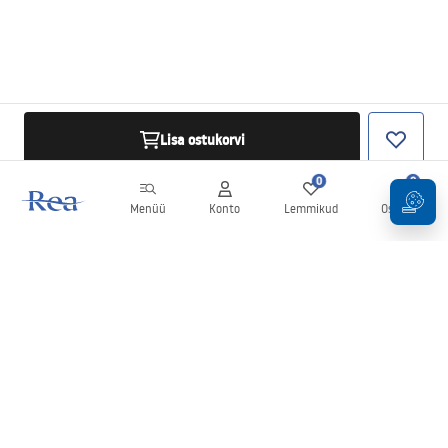
Lisa ostukorvi
0
0
Menüü
Konto
Lemmikud
Ostukorv
Uudiskiri
Olge kursis uudiste ja kampaaniatega!