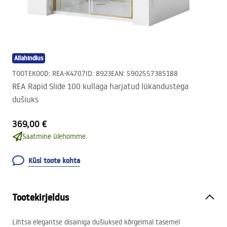
Allahindlus
TOOTEKOOD
:
REA-K4707
ID
:
8923
EAN
:
5902557385188
REA Rapid Slide 100 kullaga harjatud lükandustega
dušiuks
369,00 €
Saatmine ülehomme.
Küsi toote kohta
Tootekirjeldus
Lihtsa elegantse disainiga dušiuksed kõrgeimal tasemel