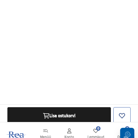
Lisa ostukorvi
0
0
Menüü
Konto
Lemmikud
Ostukorv