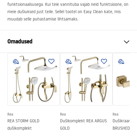
funktsionaalsusega. Kui teie vannituba vajab neid funktsioone, on
meie dušiuksed just teile. Sellel tootel on Easy Clean kate, mis
muudab selle puhastamise lihtsamaks.
Omadused
Ukse avamise meetod
Libistades
Ukse suurus
100
Ukse suund
Universaalne
Klaasi paksus
6 mm
Duši ukse kõrgus
195
cm
Profiili materjal
Alumiinium
Rea
Rea
Rea
Käepideme materjal
Messingist
REA STORM GOLD
Dušikomplekt REA ARGUS
Dušikraan R
Easy Clean kate
Jah
dušikomplekt
GOLD
BRUSHED GO
Profiili viimistlus
Harjatud kuld