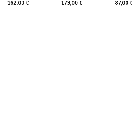
162,00 €
173,00 €
87,00 €
Komplektis on
Jah
tihendikomplekt
Saab paigaldada ilma
Jah
dušialuseta
Garantii
24 kuud