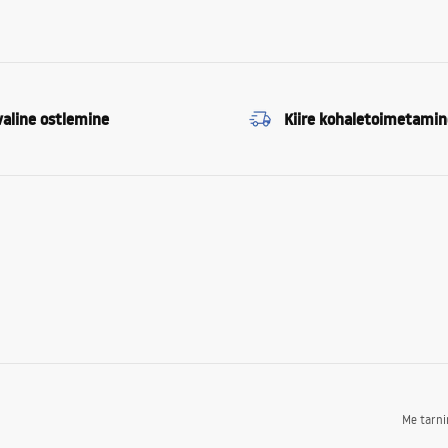
valine ostlemine
Kiire kohaletoimetamin
Me tarn