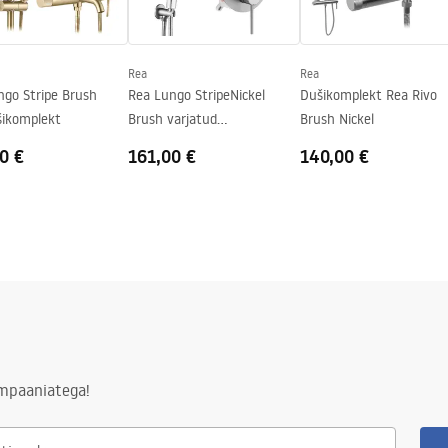
e
Rea
Rea
ngo Stripe Brush
Rea Lungo StripeNickel
Dušikomplekt Rea Rivo
šikomplekt
Brush varjatud
Brush Nickel
dušikomplekt + BOX
0 €
161,00 €
140,00 €
ampaaniatega!