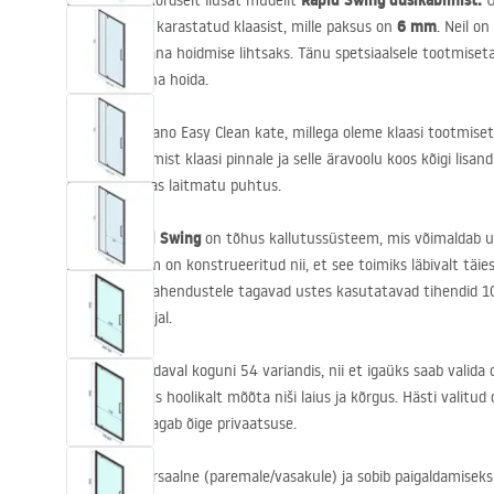
Rapid Swing dušikabiinist.
Esitleme erakordselt ilusat mudelit
U
6 mm
kvaliteetsest karastatud klaasist, mille paksus on
. Neil on
salongi puhtana hoidmise lihtsaks. Tänu spetsiaalsele tootmiseta
lihtne puhtana hoida.
Easy Clean
Nano Easy Clean kate, millega oleme klaasi tootmiset
kondenseerumist klaasi pinnale ja selle äravoolu koos kõigi lisandit
oma vannitoas laitmatu puhtus.
Rapid Swing
Mudelil
on tõhus kallutussüsteem, mis võimaldab us
Hingesüsteem on konstrueeritud nii, et see toimiks läbivalt täies
läbimõeldud lahendustele tagavad ustes kasutatavad tihendid 10
kasutamise ajal.
Kabiin on saadaval koguni 54 variandis, nii et igaüks saab valida
ostmist tuleks hoolikalt mõõta niši laius ja kõrgus. Hästi valitud
välimuse ja tagab õige privaatsuse.
Uks on universaalne (paremale/vasakule) ja sobib paigaldamiseks 