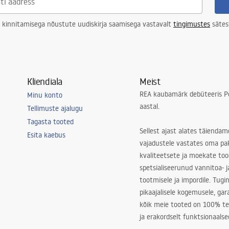
 kinnitamisega nõustute uudiskirja saamisega vastavalt
tingimustes
sätes
Kliendiala
Meist
REA kaubamärk debüteeris Po
Minu konto
aastal.
Tellimuste ajalugu
Tagasta tooted
Sellest ajast alates täiendam
Esita kaebus
vajadustele vastates oma pa
kvaliteetsete ja moekate to
spetsialiseerunud vannitoa- j
tootmisele ja impordile. Tugi
pikaajalisele kogemusele, ga
kõik meie tooted on 100% te
ja erakordselt funktsionaalse