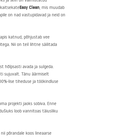
ks ja sein on valmistatud
Easy Clean
 kaitsekate
, mis muudab
pile on nad vastupidavad ja neid on
apis katnud, põhjustab vee
ega. Nii on teil lihtne säilitada
t hõlpsasti avada ja sulgeda.
ti sujuvalt. Tänu äärmiselt
0%-lise tiheduse ja töökindluse
 oma projekti jaoks sobiva. Enne
 dušiuks loob vannitoas täiusliku
nii põrandale koos lineaarse