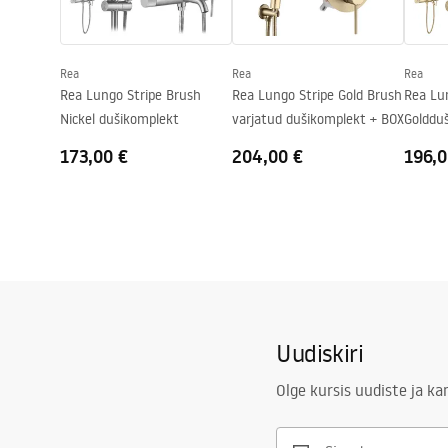
Dušikabiini suund
Universaaln
Garantii
24 kuud
Rea
Rea
Rea
Rea Lungo Stripe Brush
Rea Lungo Stripe Gold Brush
Rea Lu
Nickel dušikomplekt
varjatud dušikomplekt + BOX
Golddu
173,00 €
204,00 €
196,0
Uudiskiri
Olge kursis uudiste ja k