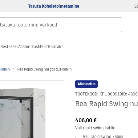
Tasuta Kohaletoimetamine
S
d
Bestseller
Allahindlus
Meist
Kontakt
ikabiin
Rea Rapid Swing nurgas dušikabiin
Allahindlus
TOOTEKOOD
:
KPL-009919
ID
:
4300
Rea Rapid Swing nu
406,00 €
Vali rapid swing kabiin
Vali rapid swing kabiin