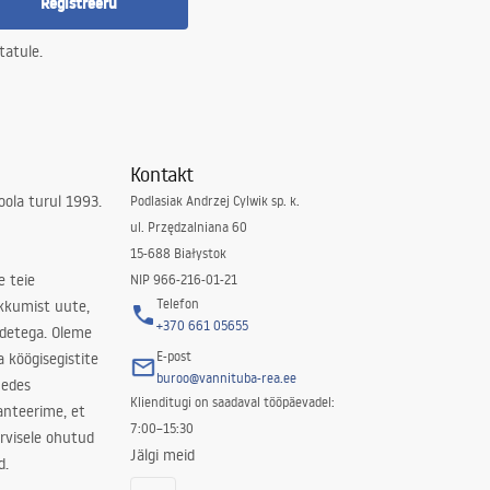
Registreeru
tatule.
Kontakt
ola turul 1993.
Podlasiak Andrzej Cylwik sp. k.
ul. Przędzalniana 60
15-688 Białystok
e teie
NIP 966-216-01-21
Telefon
kkumist uute,
+370 661 05655
odetega. Oleme
E-post
a köögisegistite
buroo@vannituba-rea.ee
nedes
Klienditugi on saadaval tööpäevadel:
ranteerime, et
7:00–15:30
rvisele ohutud
Jälgi meid
d.