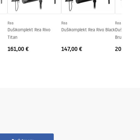
Rea
Rea
Rea
Dušikomplekt Rea Rivo
Dušikomplekt Rea Rivo Black
Dušikomplekt
Titan
Brush Gold
161,00 €
147,00 €
204,00 €