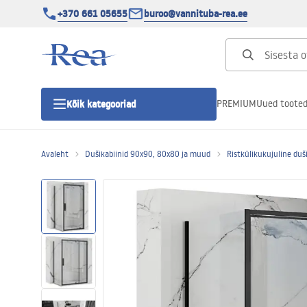
+370 661 05655
buroo@vannituba-rea.ee
PREMIUM
Uued toote
Kõik kategooriad
Avaleht
Dušikabiinid 90x90, 80x80 ja muud
Ristkülikukujuline duš
Dušikabiinid
Duši uks
Vannitoa dušialused
Lineaarne duši äravool