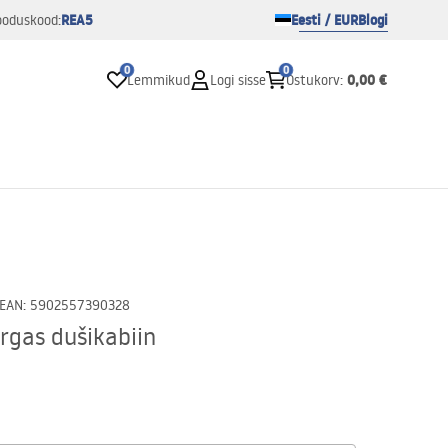
REA5
Eesti / EUR
Blogi
ooduskood:
0
0
0,00 €
Lemmikud
Logi sisse
Ostukorv
:
EAN
:
5902557390328
rgas dušikabiin