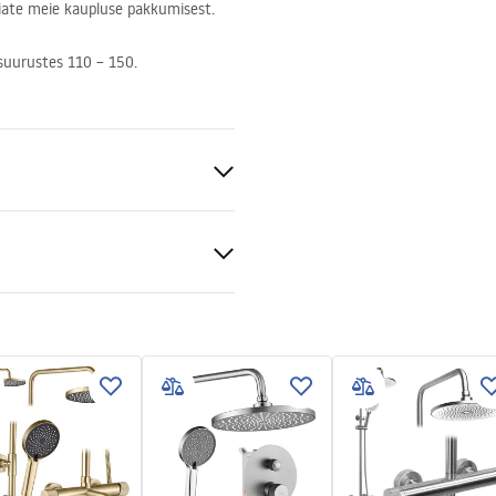
leiate meie kaupluse pakkumisest.
 suurustes 110 – 150.
0, 100x100, 70x80, 70x90,
90, 80x100, 90x80, 90x100,
0x90, 120x80, 120x90, 120x100
nt 6mm
õi põrandal