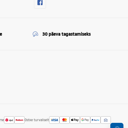
e
30 päeva tagastamiseks
ime
Ostke turvaliselt