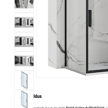
Tualettruumid
Vajub ära
Vannid ja ekraanid
Vannitoa segistid
Vannitoas dušid
Köök
Vannitoa tarvikud
Tootekirjeldus