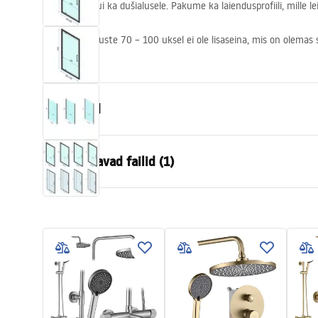
äravooluga kui ka dušialusele. Pakume ka laiendusprofiili, mille 
Märkus: Suuruste 70 – 100 uksel ei ole lisaseina, mis on olemas
.
Omadused
Suurus (uks x sein)
80x80, 90x9
Allalaaditavad failid (1)
70x100, 80x
100x80, 10
Värv
Must
shower manual
Kabiini tüüp
Nurgas
shower manual.pdf
Klaasi värvus
Transpare
Avamismeetod
Kallutatav
Paigaldamine
Dušialusel v
Kõrgus (mm)
1950
mm