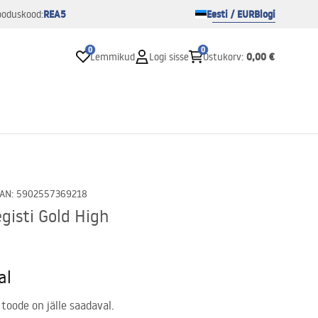
REA5
Eesti / EUR
Blogi
ooduskood:
0
0
0,00 €
Lemmikud
Logi sisse
Ostukorv
:
AN
:
5902557369218
isti Gold High
al
 toode on jälle saadaval.