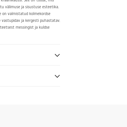
 kraanikaussi. See on toode, mis
atu välimuse ja sisustuse esteetika.
e on valmistatud kolmekordse
 vastupidav ja kergesti puhastatav.
teetsest messingist ja kuldse
sein
ldatav
ldusjuhend
.pdf