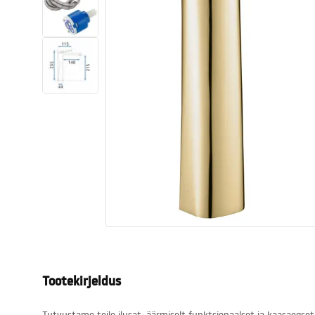
Tualettruumid
Vajub ära
Vannid ja ekraanid
Vannitoa segistid
Vannitoas dušid
Köök
Vannitoa tarvikud
Tootekirjeldus