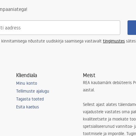
ampaaniatega!
 kinnitamisega nõustute uudiskirja saamisega vastavalt
tingimustes
sätes
Kliendiala
Meist
REA kaubamärk debüteeris Po
Minu konto
aastal.
Tellimuste ajalugu
Tagasta tooted
Sellest ajast alates täiendam
Esita kaebus
vajadustele vastates oma pa
kvaliteetsete ja moekate to
spetsialiseerunud vannitoa- j
tootmisele ja impordile. Tugi