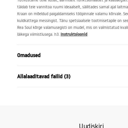
Tutvustame teile ilusat, äärmiselt funktsionaalset ja kaasaegset
täidab teie vannitoa ruumi ideaalselt, säilitades samal ajal laitm
Kraan on mõeldud paigaldamiseks tööpinnale valamu kõrvale. Se
kuldkattega messingist. Tänu spetsiaalsele tootmisetapile on see
Rea Soul kõrge valamusegisti on mudel, mis on valmistatud kvali
Instruktsioonid
läikega viimistlusega. h3.
Omadused
Kraani tüüp
pesemisbas
Allalaaditavad failid (3)
Paigaldusviis
Pealt paiga
Värv
Kuld
Garantiitingimused
Vooliku tüüp
Fikseeritud
Paiga
Warranty_Terms_and_Conditions_
faucet
Materjal
Messing
Faucets_-_5.pdf
Väljalaskeava ulatus
140
mm
Uudiskiri
Kõrgus
255
mm