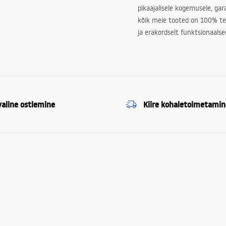
pikaajalisele kogemusele, ga
kõik meie tooted on 100% te
ja erakordselt funktsionaalse
valine ostlemine
Kiire kohaletoimetamin