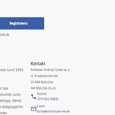
Registreeru
tatule.
Kontakt
ola turul 1993.
Podlasiak Andrzej Cylwik sp. k.
ul. Przędzalniana 60
15-688 Białystok
e teie
NIP 966-216-01-21
Telefon
kkumist uute,
+370 661 05655
odetega. Oleme
E-post
a köögisegistite
buroo@vannituba-rea.ee
nedes