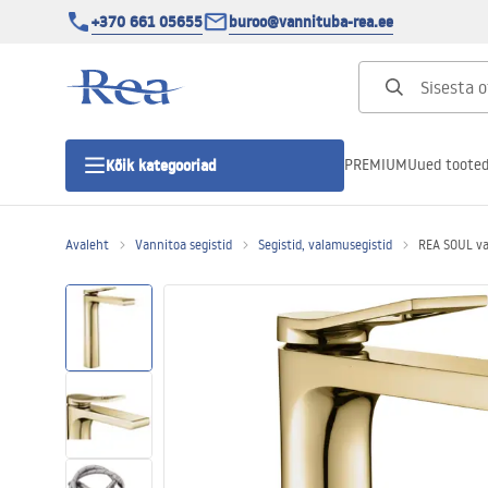
+370 661 05655
buroo@vannituba-rea.ee
PREMIUM
Uued toote
Kõik kategooriad
Avaleht
Vannitoa segistid
Segistid, valamusegistid
REA SOUL va
Dušikabiinid
Duši uks
Vannitoa dušialused
Lineaarne duši äravool