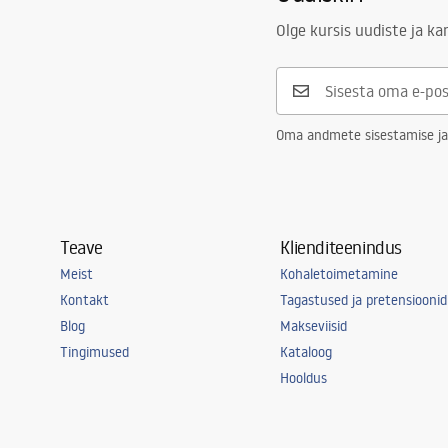
Turvalisuse teave
Kattetehnoloogia
PVD
Safety_Information_Faucets.pdf
Olge kursis uudiste ja k
Ühenduse läbimõõt
3/8 tolli
Garantii
5 aastat
Oma andmete sisestamise ja
Teave
Klienditeenindus
Meist
Kohaletoimetamine
Kontakt
Tagastused ja pretensioonid
Blog
Makseviisid
Tingimused
Kataloog
Hooldus