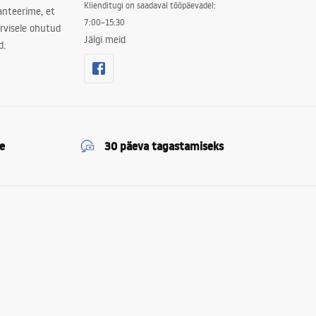
Klienditugi on saadaval tööpäevadel:
ranteerime, et
7:00–15:30
rvisele ohutud
Jälgi meid
d.
e
30 päeva tagastamiseks