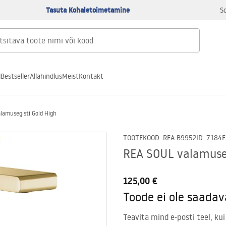
Tasuta Kohaletoimetamine
S
d
Bestseller
Allahindlus
Meist
Kontakt
lamusegisti Gold High
TOOTEKOOD
:
REA-B9952
ID
:
7184
E
REA SOUL valamuseg
125,00 €
Toode ei ole saadav
Teavita mind e-posti teel, kui