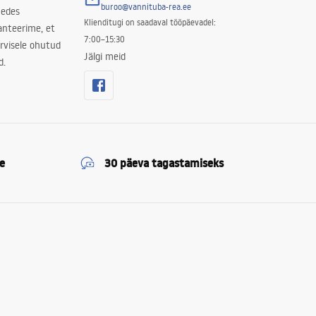
buroo@vannituba-rea.ee
nedes
Klienditugi on saadaval tööpäevadel:
ranteerime, et
7:00–15:30
rvisele ohutud
Jälgi meid
d.
e
30 päeva tagastamiseks