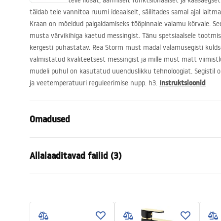
Tutvustame teile ilusat, äärmiselt funktsionaalset ja kaasaegset
täidab teie vannitoa ruumi ideaalselt, säilitades samal ajal laitm
Kraan on mõeldud paigaldamiseks tööpinnale valamu kõrvale. Se
musta värvikihiga kaetud messingist. Tänu spetsiaalsele tootmis
kergesti puhastatav. Rea Storm must madal valamusegisti kulds
valmistatud kvaliteetsest messingist ja mille must matt viimist
mudeli puhul on kasutatud uuenduslikku tehnoloogiat. Segistil on
Instruktsioonid
ja veetemperatuuri reguleerimise nupp. h3.
Omadused
Kraani tüüp
pesemisbas
Allalaaditavad failid (3)
Paigaldusviis
Pealt paiga
Värv
Must, Must
Garantiitingimused
Vooliku tüüp
Fikseeritud
Paiga
Warranty_Terms_and_Conditions_
faucet
Materjal
Messing
Faucets_-_5.pdf