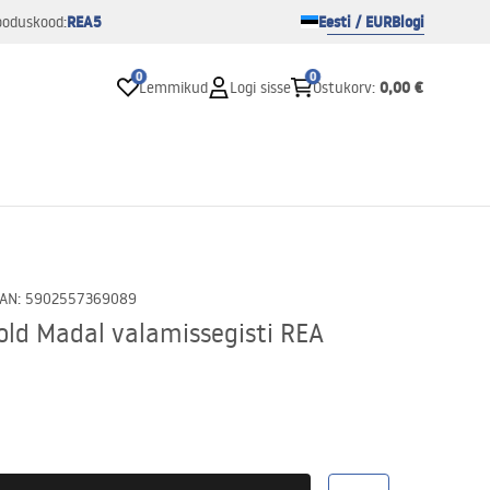
REA5
Eesti / EUR
Blogi
ooduskood:
0
0
0,00 €
Lemmikud
Logi sisse
Ostukorv
:
AN
:
5902557369089
ld Madal valamissegisti REA