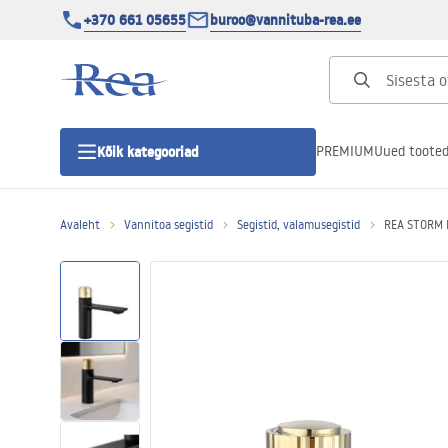
+370 661 05655
buroo@vannituba-rea.ee
PREMIUM
Uued toote
Kõik kategooriad
Avaleht
Vannitoa segistid
Segistid, valamusegistid
REA STORM B
Dušikabiinid
Duši uks
Vannitoa dušialused
Lineaarne duši äravool