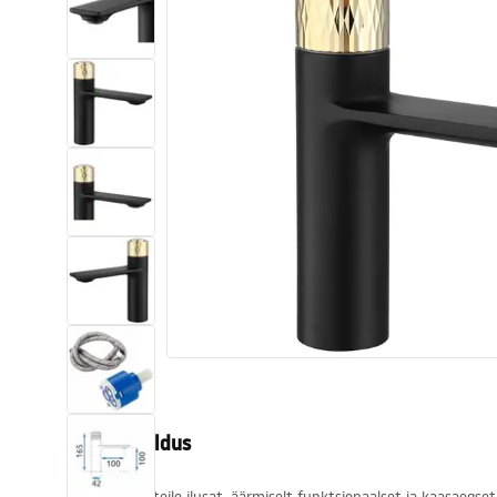
Tualettruumid
Vajub ära
Vannid ja ekraanid
Vannitoa segistid
Vannitoas dušid
Köök
Vannitoa tarvikud
Tootekirjeldus