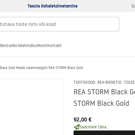
Tasuta Kohaletoimetamine
S
d
Bestseller
Allahindlus
Meist
Kontakt
lack Gold Madal valamissegisti REA STORM Black Gold
TOOTEKOOD
:
REA-B9987
ID
:
7202
E
REA STORM Black Go
STORM Black Gold
92,00 €
Saatmine täna.