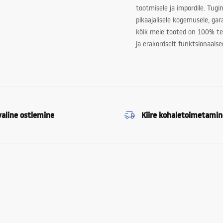
tootmisele ja impordile. Tugi
pikaajalisele kogemusele, ga
kõik meie tooted on 100% te
ja erakordselt funktsionaalse
valine ostlemine
Kiire kohaletoimetamin