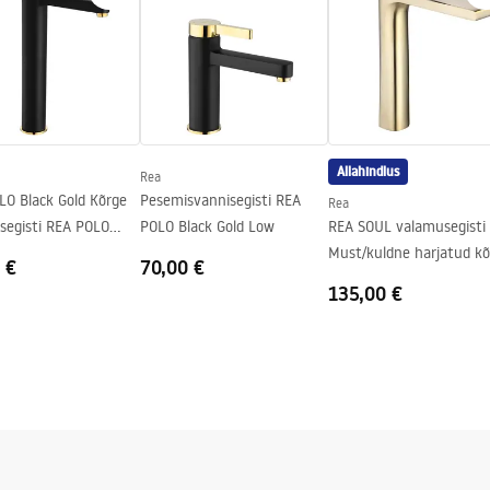
ng
Allahindlus
Rea
LO Black Gold Kõrge
Pesemisvannisegisti REA
Rea
segisti REA POLO
POLO Black Gold Low
REA SOUL valamusegisti
old
Must/kuldne harjatud kõ
 €
70,00 €
135,00 €