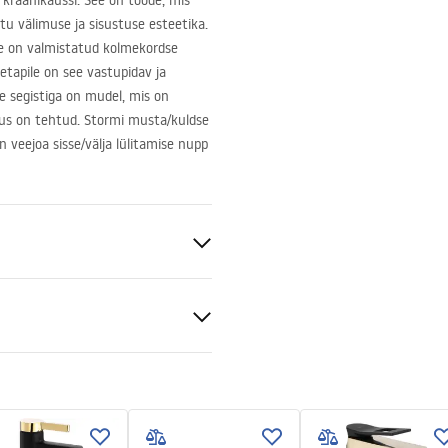
 kraanikaussi. See on toode, mis
atu välimuse ja sisustuse esteetika.
e on valmistatud kolmekordse
etapile on see vastupidav ja
e segistiga on mudel, mis on
lus on tehtud. Stormi musta/kuldse
 veejoa sisse/välja lülitamise nupp
sein
ldatav
/Kuldne
ldusjuhend
.pdf