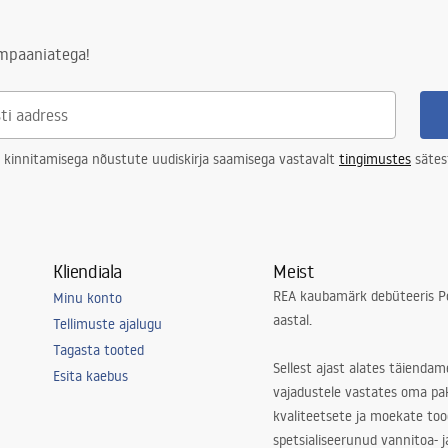
ampaaniatega!
 kinnitamisega nõustute uudiskirja saamisega vastavalt
tingimustes
sätes
Kliendiala
Meist
REA kaubamärk debüteeris Po
Minu konto
aastal.
Tellimuste ajalugu
Tagasta tooted
Sellest ajast alates täiendam
Esita kaebus
vajadustele vastates oma pa
kvaliteetsete ja moekate to
spetsialiseerunud vannitoa- j