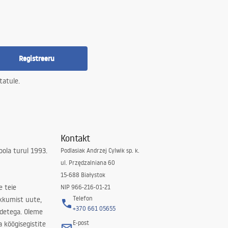
Registreeru
tatule.
Kontakt
ola turul 1993.
Podlasiak Andrzej Cylwik sp. k.
ul. Przędzalniana 60
15-688 Białystok
e teie
NIP 966-216-01-21
Telefon
kkumist uute,
+370 661 05655
odetega. Oleme
E-post
a köögisegistite