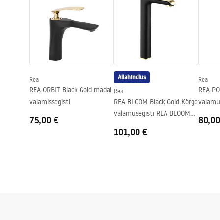
Väljalaskeava ulatus
100
mm
Kõrgus
165
mm
Turvalisuse teave
Kattetehnoloogia
Electroplati
Safety_Information_Faucets.pdf
Ühenduse läbimõõt
3/8 tolli
Garantii
5 aastat
Allahindlus
Rea
Rea
REA ORBIT Black Gold madal
REA PO
Rea
valamissegisti
REA BLOOM Black Gold Kõrge
valamu
valamusegisti REA BLOOM
Black G
75,00 €
80,00
Black Gold High
101,00 €