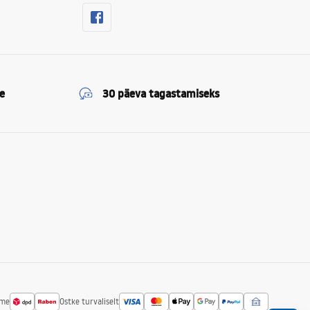
e
30 päeva tagastamiseks
ime
Ostke turvaliselt