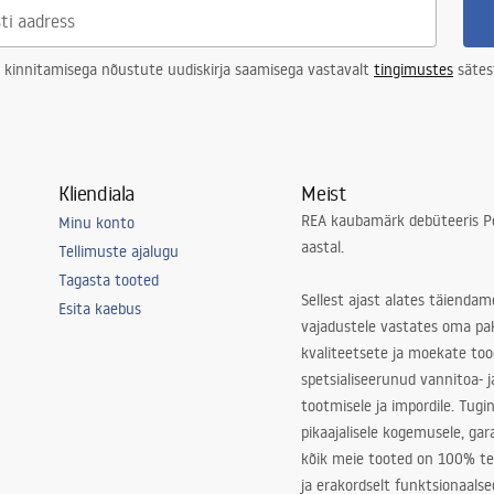
 kinnitamisega nõustute uudiskirja saamisega vastavalt
tingimustes
sätes
Kliendiala
Meist
REA kaubamärk debüteeris Po
Minu konto
aastal.
Tellimuste ajalugu
Tagasta tooted
Sellest ajast alates täiendam
Esita kaebus
vajadustele vastates oma pa
kvaliteetsete ja moekate to
spetsialiseerunud vannitoa- j
tootmisele ja impordile. Tugi
pikaajalisele kogemusele, ga
kõik meie tooted on 100% te
ja erakordselt funktsionaalse