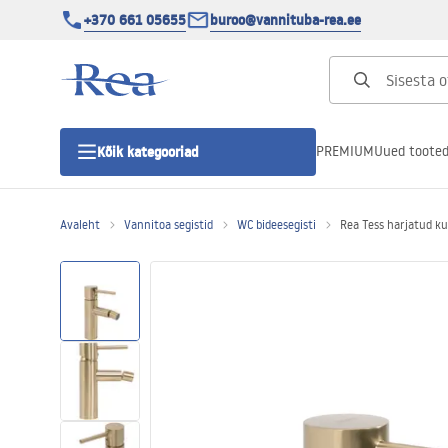
+370 661 05655
buroo@vannituba-rea.ee
PREMIUM
Uued toote
Kõik kategooriad
Avaleht
Vannitoa segistid
WC bideesegisti
Rea Tess harjatud kul
Dušikabiinid
Duši uks
Vannitoa dušialused
Lineaarne duši äravool