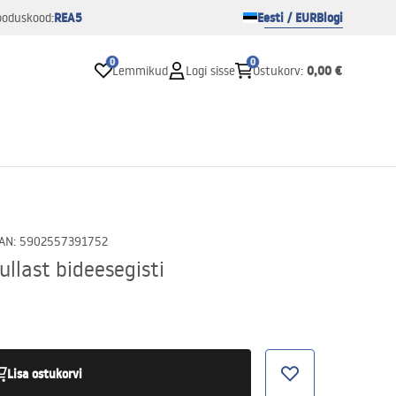
REA5
Eesti / EUR
Blogi
ooduskood:
0
0
0,00 €
Lemmikud
Logi sisse
Ostukorv
:
AN
:
5902557391752
ullast bideesegisti
Lisa ostukorvi