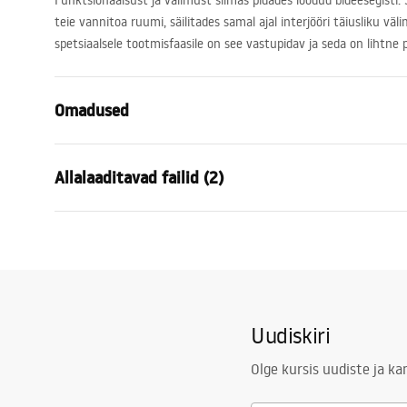
Funktsionaalsust ja välimust silmas pidades loodud bideesegisti. 
teie vannitoa ruumi, säilitades samal ajal interjööri täiusliku väl
spetsiaalsele tootmisfaasile on see vastupidav ja seda on lihtne
Omadused
Kraani tüüp
bidee
Allalaaditavad failid (2)
Paigaldusviis
Pealt paiga
Värv
Harjatud ku
Garan
Vooliku tüüp
Liigutatav
Kokkupaneku juhised
Warra
Faucet.pdf
Materjal
Messing
Faucet
Väljalaskeava ulatus
90
mm
Uudiskiri
Kõrgus
185
mm
Kattetehnoloogia
PVD
Olge kursis uudiste ja k
Ühenduse läbimõõt
3/8 tolli