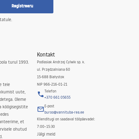
Registreeru
tatule.
Kontakt
ola turul 1993.
Podlasiak Andrzej Cylwik sp. k.
ul. Przędzalniana 60
15-688 Białystok
e teie
NIP 966-216-01-21
Telefon
kkumist uute,
+370 661 05655
odetega. Oleme
E-post
a köögisegistite
buroo@vannituba-rea.ee
nedes
Klienditugi on saadaval tööpäevadel:
ranteerime, et
7:00–15:30
rvisele ohutud
Jälgi meid
d.