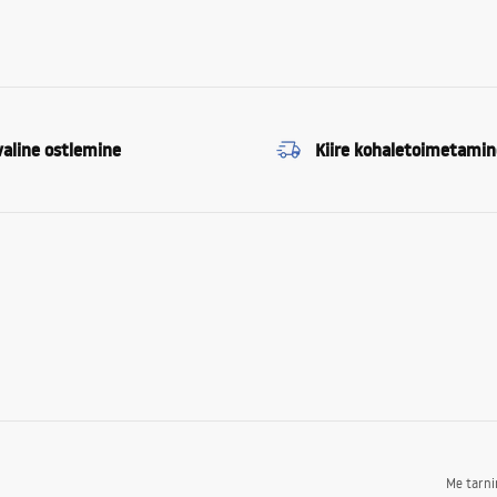
valine ostlemine
Kiire kohaletoimetamin
Me tarn