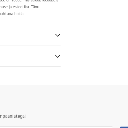
See on toode, mis täidab ideaalselt
imuse ja esteetika. Tänu
 puhtana hoida.
ldatav
ld
tiitingimused
nty_Terms_and_Conditions_
s_-_5.pdf
ampaaniatega!