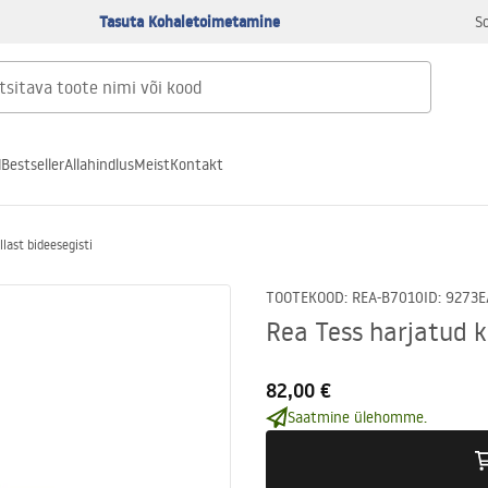
Tasuta Kohaletoimetamine
S
d
Bestseller
Allahindlus
Meist
Kontakt
last bideesegisti
TOOTEKOOD
:
REA-B7010
ID
:
9273
E
Rea Tess harjatud k
82,00 €
Saatmine ülehomme.