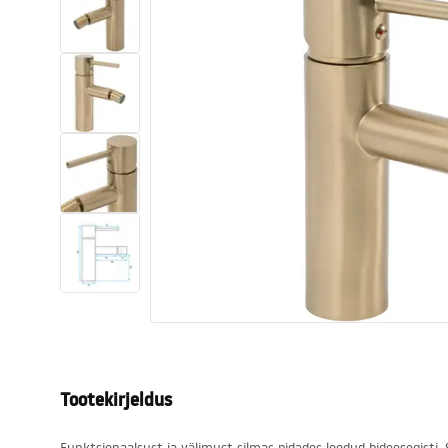
Tualettruumid
Vajub ära
Vannid ja ekraanid
Vannitoa segistid
Vannitoas dušid
Köök
Vannitoa tarvikud
Tootekirjeldus