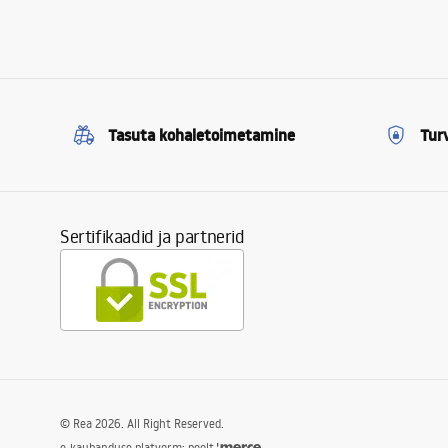
Tasuta kohaletoimetamine
Tur
Sertifikaadid ja partnerid
©
Rea
2026
. All Right Reserved.
e-kaubanduse platvorm: poolt