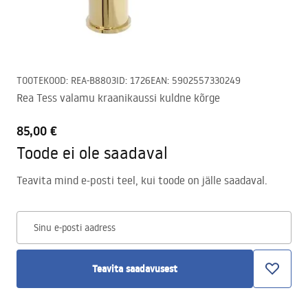
TOOTEKOOD
:
REA-B8803
ID
:
1726
EAN
:
5902557330249
Rea Tess valamu kraanikaussi kuldne kõrge
85,00 €
Toode ei ole saadaval
Teavita mind e-posti teel, kui toode on jälle saadaval.
Sinu e-posti aadress
Teavita saadavusest