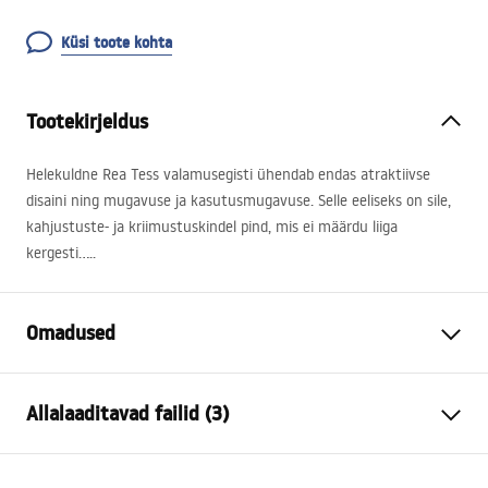
Küsi toote kohta
Tootekirjeldus
Helekuldne Rea Tess valamusegisti ühendab endas atraktiivse
disaini ning mugavuse ja kasutusmugavuse. Selle eeliseks on sile,
kahjustuste- ja kriimustuskindel pind, mis ei määrdu liiga
kergesti…..
Omadused
Kraani tüüp
pesemisbassein
Allalaaditavad failid (3)
Paigaldusviis
Pealt paigaldatav
Värv
Kuld
Garantiitingimused