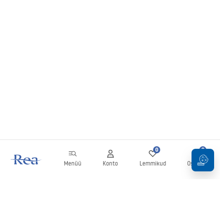
0
0
Menüü
Konto
Lemmikud
Ostukorv
Uudiskiri