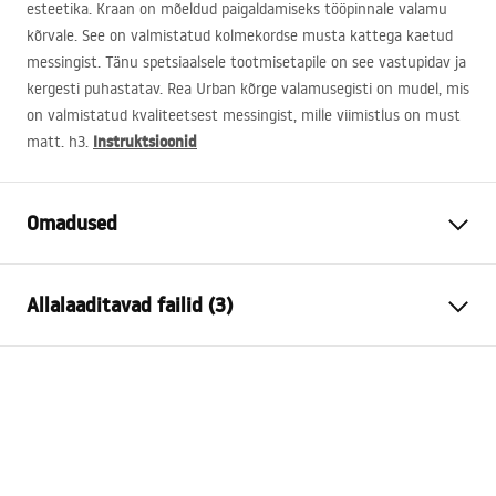
esteetika. Kraan on mõeldud paigaldamiseks tööpinnale valamu
kõrvale. See on valmistatud kolmekordse musta kattega kaetud
messingist. Tänu spetsiaalsele tootmisetapile on see vastupidav ja
kergesti puhastatav. Rea Urban kõrge valamusegisti on mudel, mis
on valmistatud kvaliteetsest messingist, mille viimistlus on must
Instruktsioonid
matt. h3.
Omadused
Kraani tüüp
pesemisbassein
Allalaaditavad failid (3)
Paigaldusviis
Pealt paigaldatav
Värv
Must
Garantiitingimused
Vooliku tüüp
Fikseeritud
Warranty_Terms_and_Conditions_Faucets_-_5.pdf
Materjal
Messing
Väljalaskeava ulatus
135
mm
Paigaldusjuhend
Kõrgus
290
mm