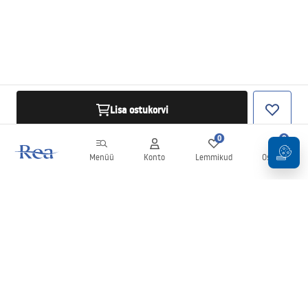
Lisa ostukorvi
0
0
Menüü
Konto
Lemmikud
Ostukorv
Uudiskiri
Olge kursis uudiste ja kampaaniatega!