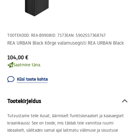
TOOTEKOOD
:
REA-B9908
ID
:
7173
EAN
:
5902557368747
REA URBAN Black Kõrge valamusegisti REA URBAN Black
104,00 €
Saatmine täna.
Küsi toote kohta
Tootekirjeldus
Tutvustame teile ilusat, äärmiselt funktsionaalset ja kaasaegset
kraanikaussi. See on toode, mis täidab teie vannitoa ruumi
ideaalselt, säilitades samal ajal laitmatu välimuse ja sisustuse